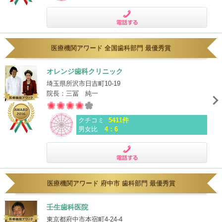
電話する
医療機関アワード 全国歯科部門 最優秀賞
オレンジ歯科クリニック
埼玉県所沢市日吉町10-19
院長：三冨 純一
クチコミ
5411件
男女比
4：6
電話する
医療機関アワード 府中市 歯科部門 最優秀賞
壬生歯科医院
東京都府中市本宿町4-24-4