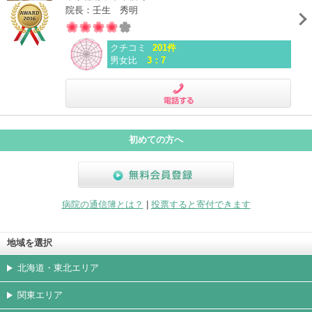
院長：壬生 秀明
クチコミ
201件
男女比
3：7
電話する
初めての方へ
無料会員登録
病院の通信簿とは？
|
投票すると寄付できます
地域を選択
北海道・東北エリア
関東エリア