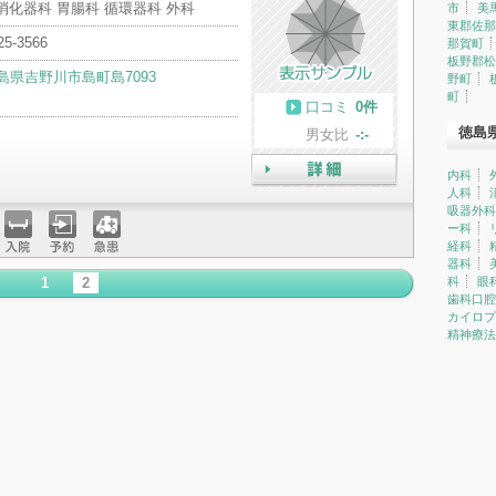
消化器科 胃腸科 循環器科 外科
市
美
東郡佐那
25-3566
那賀町
板野郡松
島県吉野川市島町島7093
野町
町
口コミ
0件
徳島
男女比
-:-
内科
人科
詳細
吸器外科
ー科
経科
入院
予約
急患
器科
1
2
科
眼
歯科口腔
カイロプ
精神療法