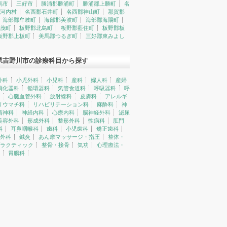
馬市
三好市
勝浦郡勝浦町
勝浦郡上勝町
名
河内村
名西郡石井町
名西郡神山町
那賀郡
海部郡牟岐町
海部郡美波町
海部郡海陽町
茂町
板野郡北島町
板野郡藍住町
板野郡板
板野郡上板町
美馬郡つるぎ町
三好郡東みよし
県吉野川市の診療科目から探す
外科
小児外科
小児科
産科
婦人科
産婦
消化器科
循環器科
気管食道科
呼吸器科
呼
心臓血管外科
放射線科
皮膚科
アレルギ
リウマチ科
リハビリテーション科
麻酔科
神
精神科
神経内科
心療内科
脳神経外科
泌尿
美容外科
形成外科
整形外科
性病科
肛門
科
耳鼻咽喉科
歯科
小児歯科
矯正歯科
外科
鍼灸
あん摩マッサージ・指圧
整体・
ラクティック
整骨・接骨
気功
心理療法・
胃腸科