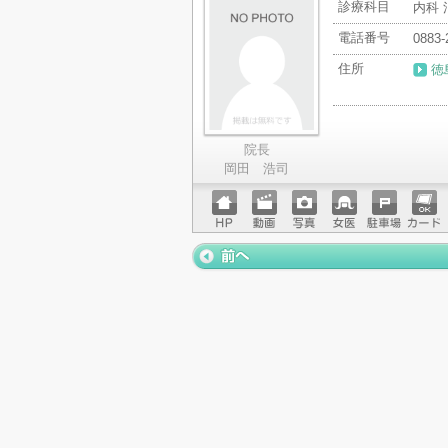
診療科目
内科 
電話番号
0883-
住所
徳
院長
岡田 浩司
ホーム
動画
写真
女医
駐車場
クレジ
ページ
ットカ
ード
« 前ペー
ジ