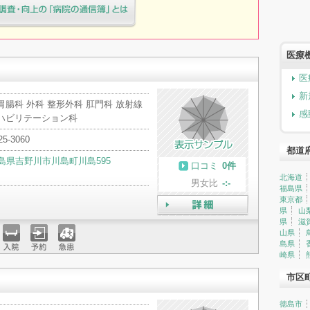
療院様へ患者満足度調査・向上の
簿」とは
医療
医
新
胃腸科 外科 整形外科 肛門科 放射線
感
リハビリテーション科
25-3060
都道
島県吉野川市川島町川島595
口コミ
0件
北海道
男女比
-:-
福島県
東京都
県
山
詳細
県
滋
山県
島県
崎県
入院
予約
急患
市区
徳島市