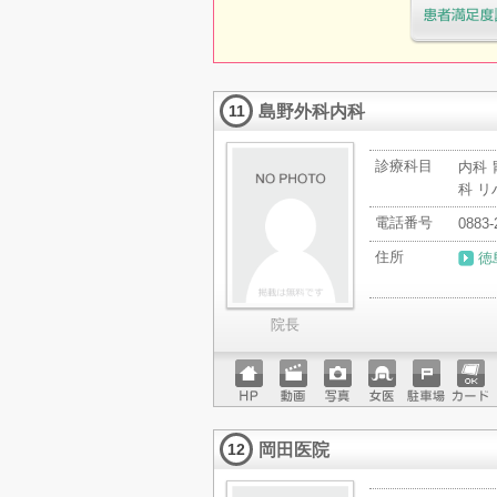
医療機関・治
「病院の通信
島野外科内科
11
診療科目
内科 
科 
電話番号
0883-
住所
徳
院長
ホーム
動画
写真
女医
駐車場
クレジ
ページ
ットカ
岡田医院
ード
12