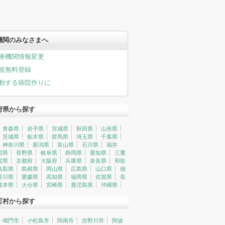
機関のみなさまへ
療機関情報変更
規無料登録
動する病院作りに
府県から探す
青森県
岩手県
宮城県
秋田県
山形県
茨城県
栃木県
群馬県
埼玉県
千葉県
神奈川県
新潟県
富山県
石川県
福井
梨県
長野県
岐阜県
静岡県
愛知県
三重
賀県
京都府
大阪府
兵庫県
奈良県
和歌
鳥取県
島根県
岡山県
広島県
山口県
徳
香川県
愛媛県
高知県
福岡県
佐賀県
長
熊本県
大分県
宮崎県
鹿児島県
沖縄県
町村から探す
鳴門市
小松島市
阿南市
吉野川市
阿波