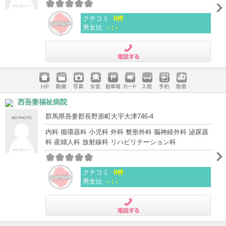
クチコミ
0件
男女比
-：-
電話する
ホームペ
動画
写真
女医
駐車場
クレジッ
入院
予約
急患
西吾妻福祉病院
ージ
トカード
群馬県吾妻郡長野原町大字大津746-4
内科 循環器科 小児科 外科 整形外科 脳神経外科 泌尿器
科 産婦人科 放射線科 リハビリテーション科
クチコミ
0件
男女比
-：-
電話する