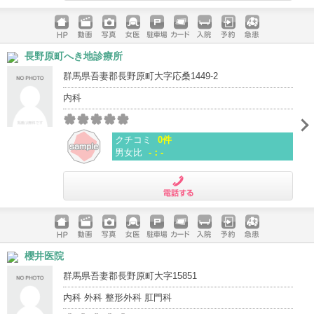
電話する
ホームペ
動画
写真
女医
駐車場
クレジッ
入院
予約
急患
長野原町へき地診療所
ージ
トカード
群馬県吾妻郡長野原町大字応桑1449-2
内科
クチコミ
0件
男女比
-：-
電話する
ホームペ
動画
写真
女医
駐車場
クレジッ
入院
予約
急患
櫻井医院
ージ
トカード
群馬県吾妻郡長野原町大字15851
内科 外科 整形外科 肛門科