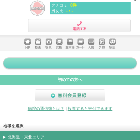
クチコミ
0件
男女比
-：-
電話する
ホームペ
動画
写真
女医
駐車場
クレジッ
入院
予約
急患
ージ
トカード
初めての方へ
無料会員登録
病院の通信簿とは？
|
投票すると寄付できます
地域を選択
北海道・東北エリア