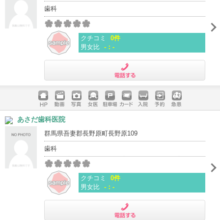
歯科
クチコミ
0件
男女比
-：-
電話する
ホームペ
動画
写真
女医
駐車場
クレジッ
入院
予約
急患
あさだ歯科医院
ージ
トカード
群馬県吾妻郡長野原町長野原109
歯科
クチコミ
0件
男女比
-：-