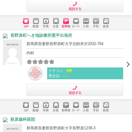
電話する
ホームペ
動画
写真
女医
駐車場
クレジッ
入院
予約
急患
長野原町へき地診療所栗平出張所
ージ
トカード
群馬県吾妻郡長野原町大字北軽井沢2032-784
内科
クチコミ
0件
男女比
-：-
電話する
ホームペ
動画
写真
女医
駐車場
クレジッ
入院
予約
急患
萩原歯科医院
ージ
トカード
群馬県吾妻郡長野原町大字長野原1238-3