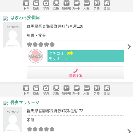
ホームペ
動画
写真
女医
駐車場
クレジッ
入院
予約
急患
はぎわら接骨院
ージ
トカード
群馬県吾妻郡長野原町与喜屋120
整骨・接骨
クチコミ
0件
男女比
-：-
電話する
ホームペ
動画
写真
女医
駐車場
クレジッ
入院
予約
急患
吾妻マッサージ
ージ
トカード
群馬県吾妻郡長野原町羽根尾172
不明