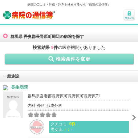
病院の口コミ・評価・評判を検索するなら『病院の通信簿』
病院の通信簿
ログ
イン
群馬県 吾妻郡長野原町周辺の病院を探す
検索結果
9
件
の医療機関がありました
検索条件を変更
一般施設
長生病院
群馬県吾妻郡長野原町長野原町長野原71
内科 外科 形成外科
クチコミ
0件
男女比
-：-