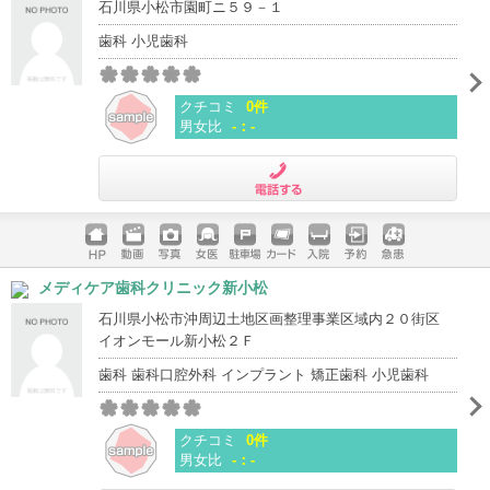
石川県小松市園町ニ５９－１
歯科 小児歯科
クチコミ
0件
男女比
-：-
電話する
ホームペ
動画
写真
女医
駐車場
クレジッ
入院
予約
急患
メディケア歯科クリニック新小松
ージ
トカード
石川県小松市沖周辺土地区画整理事業区域内２０街区
イオンモール新小松２Ｆ
歯科 歯科口腔外科 インプラント 矯正歯科 小児歯科
クチコミ
0件
男女比
-：-