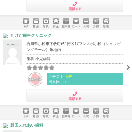
電話する
ホームペ
動画
写真
女医
駐車場
クレジッ
入院
予約
急患
たけだ歯科クリニック
ージ
トカード
石川県小松市下牧町己1街区17フレスポ小松（ショッピ
ングモール）敷地内
歯科 小児歯科
クチコミ
0件
男女比
-：-
電話する
ホームペ
動画
写真
女医
駐車場
クレジッ
入院
予約
急患
野田ふれあい歯科
ージ
トカード