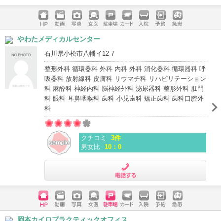
電話する
ホームペ
動画
写真
女医
駐車場
クレジッ
入院
予約
急患
やわたメディカルセンター
ージ
トカード
石川県小松市八幡イ12-7
整形外科 循環器科 外科 内科 外科 消化器科 循環器科 呼
吸器科 放射線科 皮膚科 リウマチ科 リハビリテーション
科 麻酔科 神経内科 脳神経外科 泌尿器科 整形外科 肛門
科 眼科 耳鼻咽喉科 歯科 小児歯科 矯正歯科 歯科口腔外
科
クチコミ
3件
男女比
10：0
電話する
ホームペ
動画
写真
女医
駐車場
クレジッ
入院
予約
急患
岡本カイロプラクティックオフィス
ージ
トカード