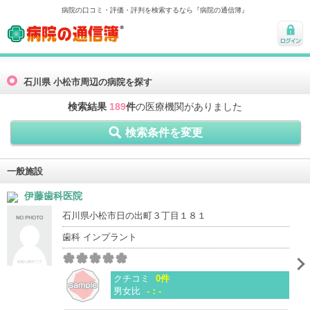
病院の口コミ・評価・評判を検索するなら『病院の通信簿』
病院の通信簿
ログ
イン
石川県 小松市周辺の病院を探す
検索結果
189
件
の医療機関がありました
検索条件を変更
一般施設
伊藤歯科医院
石川県小松市日の出町３丁目１８１
歯科 インプラント
クチコミ
0件
男女比
-：-