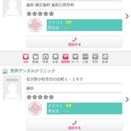
歯科 矯正歯科 歯科口腔外科
クチコミ
0件
男女比
-：-
電話する
ホームペ
動画
写真
女医
駐車場
クレジッ
入院
予約
急患
安井デンタルクリニック
ージ
トカード
石川県小松市日の出町１－１６５
歯科
クチコミ
0件
男女比
-：-