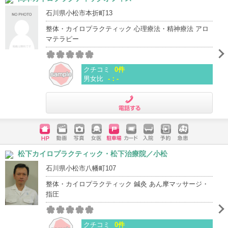
石川県小松市本折町13
整体・カイロプラクティック 心理療法・精神療法 アロ
マテラピー
クチコミ
0件
男女比
-：-
電話する
ホームペ
動画
写真
女医
駐車場
クレジッ
入院
予約
急患
松下カイロプラクティック・松下治療院／小松
ージ
トカード
石川県小松市八幡町107
整体・カイロプラクティック 鍼灸 あん摩マッサージ・
指圧
クチコミ
0件