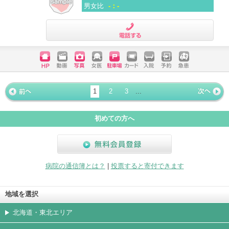
男女比
-：-
電話する
ホームペ
動画
写真
女医
駐車場
クレジッ
入院
予約
急患
ージ
トカード
1
2
3
...
« 前ペー
次ページ
»
ジ
初めての方へ
無料会員登録
病院の通信簿とは？
|
投票すると寄付できます
地域を選択
北海道・東北エリア