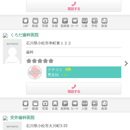
電話する
ホームペ
動画
写真
女医
駐車場
クレジッ
入院
予約
急患
くろだ歯科医院
ージ
トカード
石川県小松市串町東１２２
歯科
クチコミ
0件
男女比
-：-
電話する
ホームペ
動画
写真
女医
駐車場
クレジッ
入院
予約
急患
安井歯科医院
ージ
トカード
石川県小松市大川町3-33