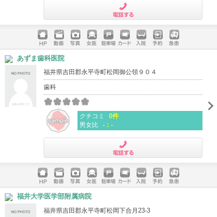
電話する
ホームペ
動画
写真
女医
駐車場
クレジッ
入院
予約
急患
あずま歯科医院
ージ
トカード
福井県吉田郡永平寺町松岡御公領９０４
歯科
クチコミ
0件
男女比
-：-
電話する
ホームペ
動画
写真
女医
駐車場
クレジッ
入院
予約
急患
福井大学医学部附属病院
ージ
トカード
福井県吉田郡永平寺町松岡下合月23-3