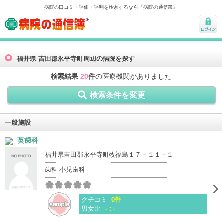
病院の口コミ・評価・評判を検索するなら『病院の通信簿』
病院の通信簿
ログ
イン
福井県 吉田郡永平寺町周辺の病院を探す
検索結果
20
件
の医療機関がありました
検索条件を変更
一般施設
英歯科
福井県吉田郡永平寺町牧福島１７－１１－１
歯科 小児歯科
クチコミ
0件
男女比
-：-