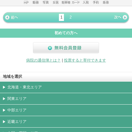
ホームペ
動画
写真
女医
駐車場
クレジッ
入院
予約
急患
ージ
トカード
1
2
« 前ペー
次ページ
»
ジ
初めての方へ
無料会員登録
病院の通信簿とは？
|
投票すると寄付できます
地域を選択
北海道・東北エリア
関東エリア
中部エリア
近畿エリア