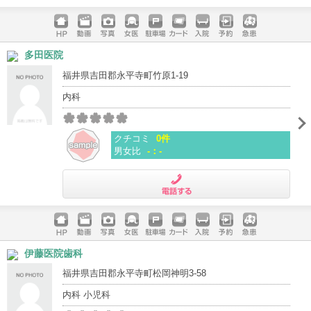
電話する
ホームペ
動画
写真
女医
駐車場
クレジッ
入院
予約
急患
多田医院
ージ
トカード
福井県吉田郡永平寺町竹原1-19
内科
クチコミ
0件
男女比
-：-
電話する
ホームペ
動画
写真
女医
駐車場
クレジッ
入院
予約
急患
伊藤医院歯科
ージ
トカード
福井県吉田郡永平寺町松岡神明3-58
内科 小児科