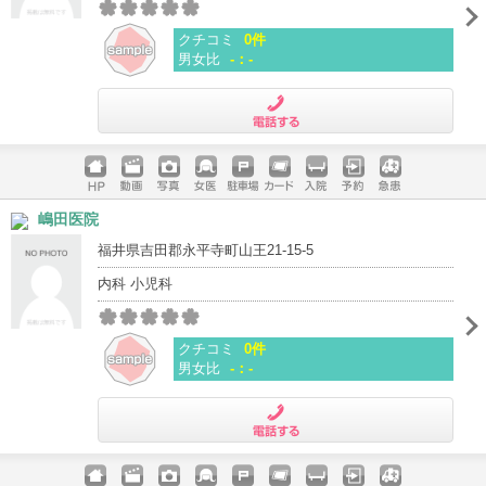
クチコミ
0件
男女比
-：-
電話する
ホームペ
動画
写真
女医
駐車場
クレジッ
入院
予約
急患
嶋田医院
ージ
トカード
福井県吉田郡永平寺町山王21-15-5
内科 小児科
クチコミ
0件
男女比
-：-
電話する