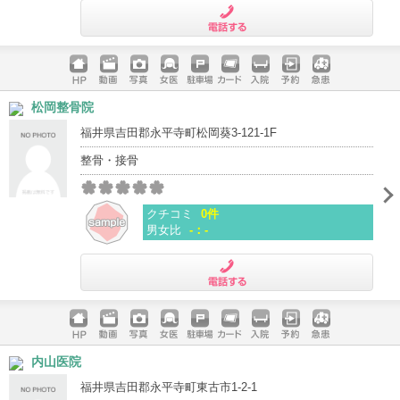
電話する
ホームペ
動画
写真
女医
駐車場
クレジッ
入院
予約
急患
松岡整骨院
ージ
トカード
福井県吉田郡永平寺町松岡葵3-121-1F
整骨・接骨
クチコミ
0件
男女比
-：-
電話する
ホームペ
動画
写真
女医
駐車場
クレジッ
入院
予約
急患
内山医院
ージ
トカード
福井県吉田郡永平寺町東古市1-2-1