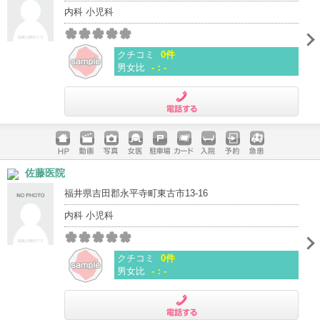
内科 小児科
クチコミ
0件
男女比
-：-
電話する
ホームペ
動画
写真
女医
駐車場
クレジッ
入院
予約
急患
佐藤医院
ージ
トカード
福井県吉田郡永平寺町東古市13-16
内科 小児科
クチコミ
0件
男女比
-：-