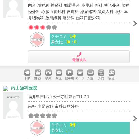
内科 精神科 神経科 循環器科 小児科 外科 整形外科 脳神
経外科 心臓血管外科 皮膚科 泌尿器科 産婦人科 眼科 耳
鼻咽喉科 放射線科 麻酔科 歯科口腔外科
クチコミ
1件
男女比
10：0
電話する
ホームペ
動画
写真
女医
駐車場
クレジッ
入院
予約
急患
内山歯科医院
ージ
トカード
福井県吉田郡永平寺町東古市1-2-1
歯科 小児歯科 歯科口腔外科
クチコミ
0件
男女比
-：-