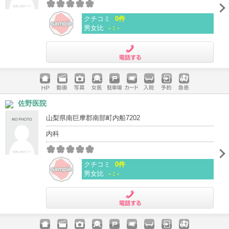
クチコミ
0件
男女比
-：-
電話する
ホームペ
動画
写真
女医
駐車場
クレジッ
入院
予約
急患
佐野医院
ージ
トカード
山梨県南巨摩郡南部町内船7202
内科
クチコミ
0件
男女比
-：-
電話する