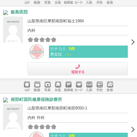
ホームペ
動画
写真
女医
駐車場
クレジッ
入院
予約
急患
飯島医院
ージ
トカード
山梨県南巨摩郡南部町福士1984
内科
クチコミ
0件
男女比
-：-
電話する
ホームペ
動画
写真
女医
駐車場
クレジッ
入院
予約
急患
南部町国民健康保険診療所
ージ
トカード
山梨県南巨摩郡南部町南部8050-1
内科 外科
クチコミ
0件