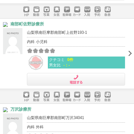
電話する
ホームペ
動画
写真
女医
駐車場
クレジッ
入院
予約
急患
南部町佐野診療所
ージ
トカード
山梨県南巨摩郡南部町上佐野193-1
内科 小児科
クチコミ
0件
男女比
-：-
電話する
ホームペ
動画
写真
女医
駐車場
クレジッ
入院
予約
急患
万沢診療所
ージ
トカード
山梨県南巨摩郡南部町万沢34041
内科 外科