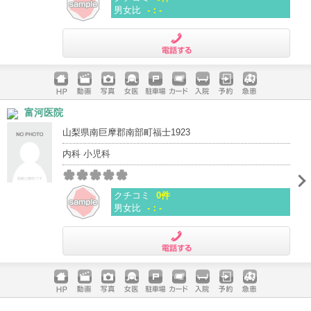
男女比
-：-
電話する
ホームペ
動画
写真
女医
駐車場
クレジッ
入院
予約
急患
富河医院
ージ
トカード
山梨県南巨摩郡南部町福士1923
内科 小児科
クチコミ
0件
男女比
-：-
電話する
ホームペ
動画
写真
女医
駐車場
クレジッ
入院
予約
急患