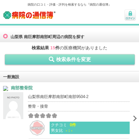
病院の口コミ・評価・評判を検索するなら『病院の通信簿』
病院の通信簿
ログ
イン
山梨県 南巨摩郡南部町周辺の病院を探す
検索結果
15
件
の医療機関がありました
検索条件を変更
一般施設
南部整骨院
山梨県南巨摩郡南部町南部9504-2
整骨・接骨
クチコミ
0件
男女比
-：-