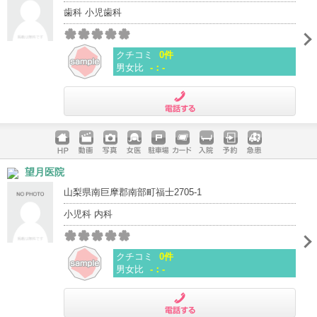
歯科 小児歯科
クチコミ
0件
男女比
-：-
電話する
ホームペ
動画
写真
女医
駐車場
クレジッ
入院
予約
急患
望月医院
ージ
トカード
山梨県南巨摩郡南部町福士2705-1
小児科 内科
クチコミ
0件
男女比
-：-