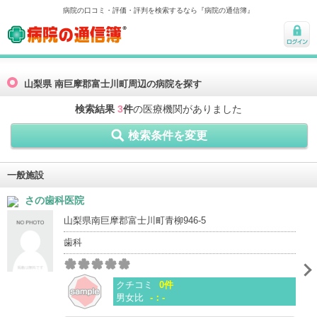
病院の口コミ・評価・評判を検索するなら『病院の通信簿』
病院の通信簿
ログ
イン
山梨県 南巨摩郡富士川町周辺の病院を探す
検索結果
3
件
の医療機関がありました
検索条件を変更
一般施設
さの歯科医院
山梨県南巨摩郡富士川町青柳946-5
歯科
クチコミ
0件
男女比
-：-