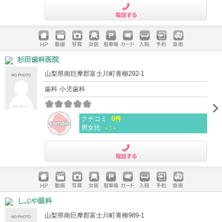
電話する
ホームペ
動画
写真
女医
駐車場
クレジッ
入院
予約
急患
杉田歯科医院
ージ
トカード
山梨県南巨摩郡富士川町青柳292-1
歯科 小児歯科
クチコミ
0件
男女比
-：-
電話する
ホームペ
動画
写真
女医
駐車場
クレジッ
入院
予約
急患
しぶや眼科
ージ
トカード
山梨県南巨摩郡富士川町青柳989-1