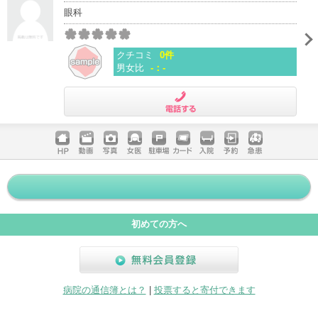
眼科
クチコミ
0件
男女比
-：-
電話する
ホームペ
動画
写真
女医
駐車場
クレジッ
入院
予約
急患
ージ
トカード
初めての方へ
無料会員登録
病院の通信簿とは？
|
投票すると寄付できます