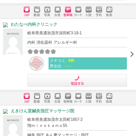
電話する
ホームペ
動画
写真
女医
駐車場
クレジッ
入院
予約
急患
わたなべ内科クリニック
ージ
トカード
岐阜県美濃加茂市深田町3-19-1
内科 消化器科 アレルギー科
クチコミ
0件
男女比
-：-
電話する
ホームペ
動画
写真
女医
駐車場
クレジッ
入院
予約
急患
えきけん堂鍼灸指圧マッサージ院
ージ
トカード
岐阜県美濃加茂市太田町1857-2
翔ｍｉｎｏｋａｍｏ55
鍼灸 指圧 あん摩マッサージ・指圧