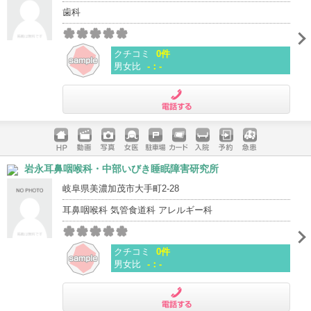
歯科
クチコミ
0件
男女比
-：-
電話する
ホームペ
動画
写真
女医
駐車場
クレジッ
入院
予約
急患
岩永耳鼻咽喉科・中部いびき睡眠障害研究所
ージ
トカード
岐阜県美濃加茂市大手町2-28
耳鼻咽喉科 気管食道科 アレルギー科
クチコミ
0件
男女比
-：-