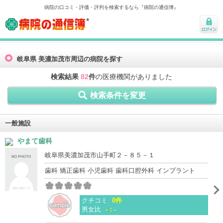
病院の口コミ・評価・評判を検索するなら『病院の通信簿』
病院の通信簿
ログ
イン
岐阜県 美濃加茂市周辺の病院を探す
検索結果
82
件
の医療機関がありました
検索条件を変更
一般施設
やまて歯科
岐阜県美濃加茂市山手町２－８５－１
歯科 矯正歯科 小児歯科 歯科口腔外科 インプラント
クチコミ
0件
男女比
-：-