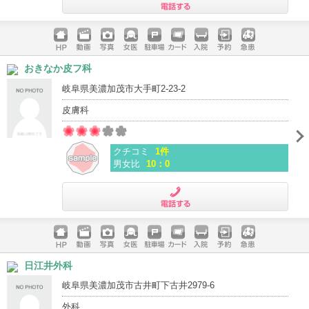
電話する
ホームペ
動画
写真
女医
駐車場
クレジッ
入院
予約
急患
おきなか皮フ科
ージ
トカード
岐阜県美濃加茂市大手町2-23-2
皮膚科
クチコミ
1件
男女比
10：0
電話する
ホームペ
動画
写真
女医
駐車場
クレジッ
入院
予約
急患
日江井外科
ージ
トカード
岐阜県美濃加茂市古井町下古井2979-6
外科