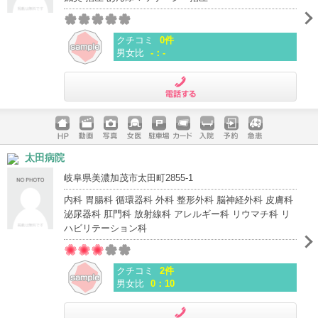
クチコミ
0件
男女比
-：-
電話する
ホームペ
動画
写真
女医
駐車場
クレジッ
入院
予約
急患
太田病院
ージ
トカード
岐阜県美濃加茂市太田町2855-1
内科 胃腸科 循環器科 外科 整形外科 脳神経外科 皮膚科
泌尿器科 肛門科 放射線科 アレルギー科 リウマチ科 リ
ハビリテーション科
クチコミ
2件
男女比
0：10