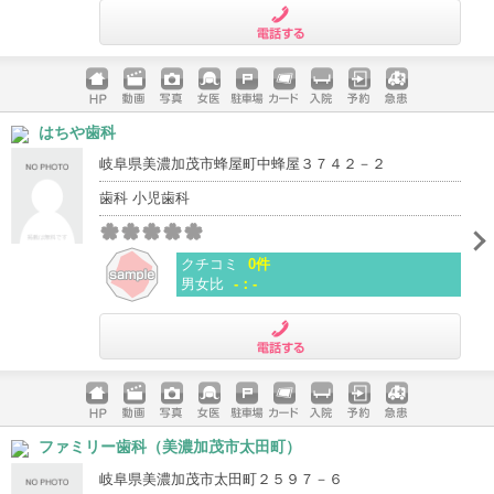
電話する
ホームペ
動画
写真
女医
駐車場
クレジッ
入院
予約
急患
はちや歯科
ージ
トカード
岐阜県美濃加茂市蜂屋町中蜂屋３７４２－２
歯科 小児歯科
クチコミ
0件
男女比
-：-
電話する
ホームペ
動画
写真
女医
駐車場
クレジッ
入院
予約
急患
ファミリー歯科（美濃加茂市太田町）
ージ
トカード
岐阜県美濃加茂市太田町２５９７－６