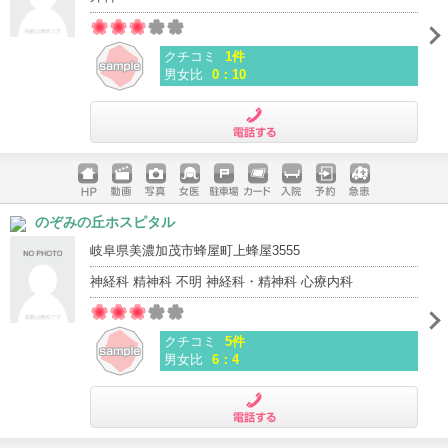
クチコミ
1件
男女比
0：10
電話する
ホームペ
動画
写真
女医
駐車場
クレジッ
入院
予約
急患
のぞみの丘ホスピタル
ージ
トカード
岐阜県美濃加茂市蜂屋町上蜂屋3555
神経科 精神科 不明 神経科・精神科 心療内科
クチコミ
5件
男女比
6：4
電話する