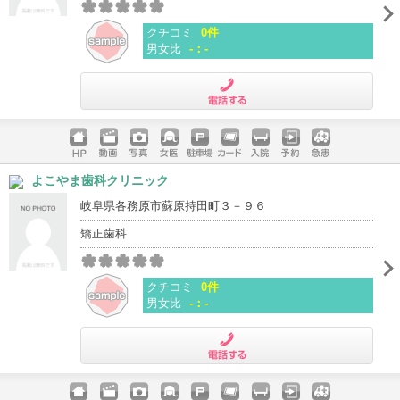
クチコミ
0件
男女比
-：-
電話する
ホームペ
動画
写真
女医
駐車場
クレジッ
入院
予約
急患
よこやま歯科クリニック
ージ
トカード
岐阜県各務原市蘇原持田町３－９６
矯正歯科
クチコミ
0件
男女比
-：-
電話する