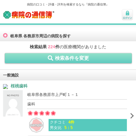
病院の口コミ・評価・評判を検索するなら『病院の通信簿』
病院の通信簿
ログ
イン
岐阜県 各務原市周辺の病院を探す
検索結果
224
件
の医療機関がありました
検索条件を変更
一般施設
桜桃歯科
岐阜県各務原市上戸町１－１
歯科
クチコミ
4件
男女比
5：5