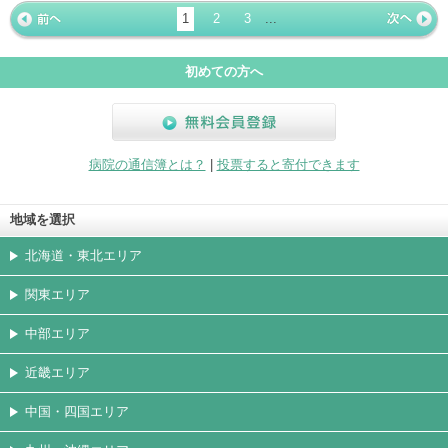
ージ
トカード
1
2
3
...
« 前ペー
次ページ
»
ジ
初めての方へ
無料会員登録
病院の通信簿とは？
|
投票すると寄付できます
地域を選択
北海道・東北エリア
関東エリア
中部エリア
近畿エリア
中国・四国エリア