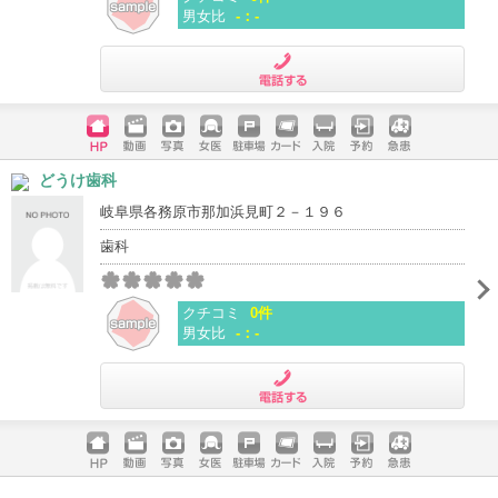
男女比
-：-
電話する
ホームペ
動画
写真
女医
駐車場
クレジッ
入院
予約
急患
どうけ歯科
ージ
トカード
岐阜県各務原市那加浜見町２－１９６
歯科
クチコミ
0件
男女比
-：-
電話する
ホームペ
動画
写真
女医
駐車場
クレジッ
入院
予約
急患