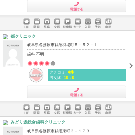
電話する
ホームペ
動画
写真
女医
駐車場
クレジッ
入院
予約
急患
都クリニック
ージ
トカード
岐阜県各務原市鵜沼羽場町５－５２－１
歯科 不明
クチコミ
4件
男女比
10：0
電話する
ホームペ
動画
写真
女医
駐車場
クレジッ
入院
予約
急患
みどり坂総合歯科クリニック
ージ
トカード
岐阜県各務原市鵜沼東町３－１７３