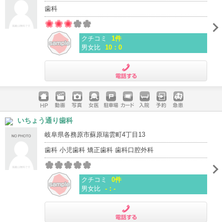
歯科
クチコミ
1件
男女比
10：0
電話する
ホームペ
動画
写真
女医
駐車場
クレジッ
入院
予約
急患
いちょう通り歯科
ージ
トカード
岐阜県各務原市蘇原瑞雲町4丁目13
歯科 小児歯科 矯正歯科 歯科口腔外科
クチコミ
0件
男女比
-：-