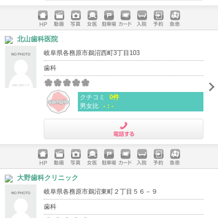
電話する
ホームペ
動画
写真
女医
駐車場
クレジッ
入院
予約
急患
北山歯科医院
ージ
トカード
岐阜県各務原市鵜沼西町3丁目103
歯科
クチコミ
0件
男女比
-：-
電話する
ホームペ
動画
写真
女医
駐車場
クレジッ
入院
予約
急患
大野歯科クリニック
ージ
トカード
岐阜県各務原市鵜沼東町２丁目５６－９
歯科