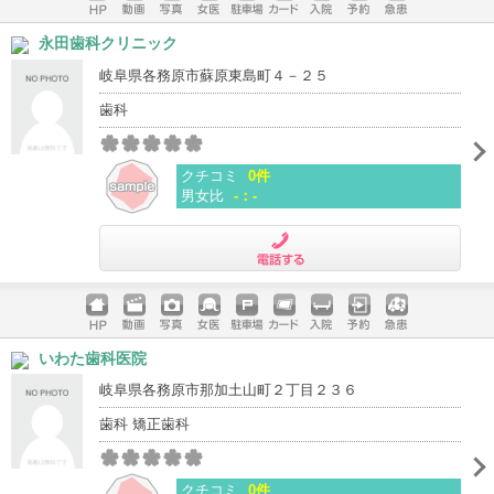
ホームペ
動画
写真
女医
駐車場
クレジッ
入院
予約
急患
永田歯科クリニック
ージ
トカード
岐阜県各務原市蘇原東島町４－２５
歯科
クチコミ
0件
男女比
-：-
電話する
ホームペ
動画
写真
女医
駐車場
クレジッ
入院
予約
急患
いわた歯科医院
ージ
トカード
岐阜県各務原市那加土山町２丁目２３６
歯科 矯正歯科
クチコミ
0件