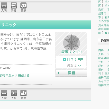
区
浜
区
浜
島市
焼津市
入院
予約
急患
市
裾
豆の国市
クリニック
賀茂郡南
郡函南町
町
榛
時間をかけ、歯だけではなくお口元全
がけています 静岡県三島市谷田にあ
静岡
とう歯科クリニック」は、伊豆箱根鉄
町駅」から車で5分、東海道本線…
内科
人科
吸器外科
口コミ
0件
ー科
男女比
-:-
経科
81-2002
器科
科
眼
岡県三島市谷田664-5
歯科口腔
詳細
カイロプ
精神療法
入院
予約
急患