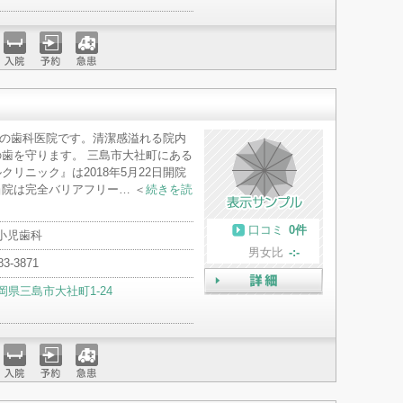
入院
予約
急患
開院の歯科医院です。清潔感溢れる院内
歯を守ります。 三島市大社町にある
リニック』は2018年5月22日開院
院は完全バリアフリー… ＜
続きを読
口コミ
0件
 小児歯科
男女比
-:-
83-3871
岡県三島市大社町1-24
詳細
入院
予約
急患