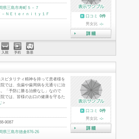
岡県三島市寿町５－７
Ｆ－ＮＥｔｅｒｎｉｔｙ１Ｆ
口コミ
0件
男女比
-:-
詳細
入院
予約
急患
ホスピタリティ精神を持って患者様を
医院では、虫歯や歯周病を元通りに治
ん。「予防に勝る治療なし」なので
医院では、皆様のお口の健康を守るた
む
＞
口コミ
0件
男女比
-:-
88-9087
岡県三島市徳倉876-26
詳細