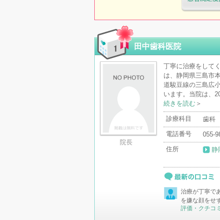
医療機関・治
「病院の通信
田中歯科医院
丁寧に治療をしてく
は、静岡県三島市
道駿豆線の三島広小
います。当院は、20
続きを読む
＞
診療科目
歯科
電話番号
055-9
院長
住所
静
最新の口コミ
治療が丁寧で
を嫌な顔をせ
評価・クチコ