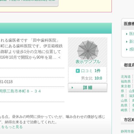
療院様へ患者満足度調査・向上の
簿」とは
医療
医
れる歯医者です 「田中歯科医院」
新
本町にある歯科医院です。伊豆箱根鉄
感
路駅より徒歩1分の立地に位置して
16年10月で開院から90年を迎… ＜
都道
口コミ
1件
北海道
男女比
10:0
81-0118
福島県
東京都
岡県三島市本町８－３４
県
山
詳細
県
滋
山県
島県
崎県
ある点。昼休みの時間に掛かっていたが、噛み合わせの微妙な感じ
市区
ず、納得出来るまで治療してくれた。
ミをもっと見る
静岡市葵