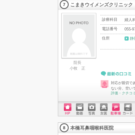
こまきウイメンズクリニック
ード
7
診療科目
婦人科
電話番号
055-9
住所
静
院長
小牧 正
最新の口コミ
対応が親切で
ない分、空い
評価・クチコ
ホーム
動画
写真
女医
駐車場
クレジ
ページ
ットカ
本橋耳鼻咽喉科医院
ード
8