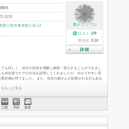
咽喉科
72-1133
岡県三島市東本町1-16-12
口コミ
2件
男女比
0:10
詳細
とても詳しく、自分の症状を理解し納得・安心することができまし
んも待合室でケアの方法を説明してくれましたが、分かりやすい言
大変好感が持てました。 また、先生の娘さんが診察される日もある
ミをもっと見る
入院
予約
急患