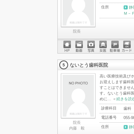
住所
静
Ｍ－
院長
ホーム
動画
写真
女医
駐車場
クレジ
ページ
ットカ
ないとう歯科医院
ード
5
高い医療技術及び
お迎えします歯科
すことはできませ
す。ないとう歯科
めに… ＜
続きを読
診療科目
歯科
電話番号
055-9
院長
住所
静
内藤 毅