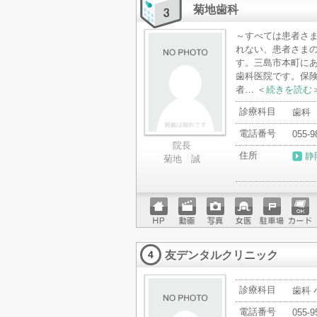
ード
菊地歯科
～すべては患者さ
れない、患者さま
す。三島市本町に
歯科医院です。保
者… ＜
続きを読む
診療科目
歯科
電話番号
055-9
院長
住所
静
菊地 誠
ホーム
動画
写真
女医
駐車場
クレジ
ページ
ットカ
友デンタルクリニック
ード
4
診療科目
歯科
電話番号
055-9