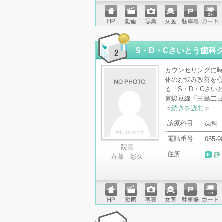
ホーム
動画
写真
女医
駐車場
クレジ
ページ
ットカ
ード
S・D・Cさいとう歯科
カウンセリングに
体のお悩み改善を心
る「S・D・Cさい
道駿豆線「三島二日
＜
続きを読む
＞
診療科目
歯科
電話番号
055-9
院長
住所
静
斉藤 彰久
ホーム
動画
写真
女医
駐車場
クレジ
ページ
ットカ