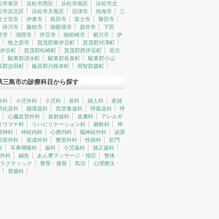
松市東区
浜松市西区
浜松市南区
浜松市北
松市浜北区
浜松市天竜区
沼津市
熱海市
三
富士宮市
伊東市
島田市
富士市
磐田市
掛川市
藤枝市
御殿場市
袋井市
下田
野市
湖西市
伊豆市
御前崎市
菊川市
伊
牧之原市
賀茂郡東伊豆町
賀茂郡河津町
伊豆町
賀茂郡松崎町
賀茂郡西伊豆町
田方
駿東郡清水町
駿東郡長泉町
駿東郡小山
原郡吉田町
榛原郡川根本町
周智郡森町
県三島市の診療科目から探す
外科
小児外科
小児科
産科
婦人科
産婦
消化器科
循環器科
気管食道科
呼吸器科
呼
心臓血管外科
放射線科
皮膚科
アレルギ
リウマチ科
リハビリテーション科
麻酔科
神
精神科
神経内科
心療内科
脳神経外科
泌尿
美容外科
形成外科
整形外科
性病科
肛門
科
耳鼻咽喉科
歯科
小児歯科
矯正歯科
外科
鍼灸
あん摩マッサージ・指圧
整体・
ラクティック
整骨・接骨
気功
心理療法・
胃腸科