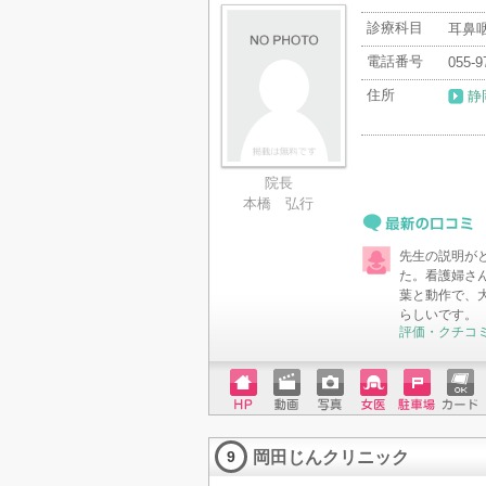
診療科目
耳鼻
電話番号
055-9
住所
静
院長
本橋 弘行
最新の口コミ
先生の説明が
た。看護婦さ
葉と動作で、
らしいです。
評価・クチコ
ホーム
動画
写真
女医
駐車場
クレジ
ページ
ットカ
岡田じんクリニック
ード
9