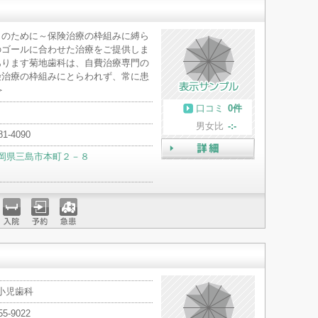
まのために～保険治療の枠組みに縛ら
のゴールに合わせた治療をご提供しま
あります菊地歯科は、自費治療専門の
険治療の枠組みにとらわれず、常に患
＞
口コミ
0件
男女比
-:-
81-4090
岡県三島市本町２－８
詳細
入院
予約
急患
 小児歯科
55-9022