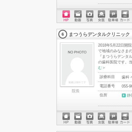
ホーム
動画
写真
女医
駐車場
クレジ
ページ
ットカ
まつうらデンタルクリニック
ード
6
2018年5月22日
で地域のみなさまの
『まつうらデンタルク
の歯科医院です。当
む
＞
診療科目
歯科
電話番号
055-9
院長
住所
静
ホーム
動画
写真
女医
駐車場
クレジ
ページ
ットカ