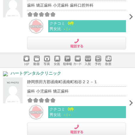
歯科 矯正歯科 小児歯科 歯科口腔外科
クチコミ
0件
男女比
-：-
電話する
ホームペ
動画
写真
女医
駐車場
クレジッ
入院
予約
急患
ハートデンタルクリニック
ージ
トカード
静岡県田方郡函南町函南町柏谷２２－１
歯科 小児歯科 矯正歯科
クチコミ
0件
男女比
-：-