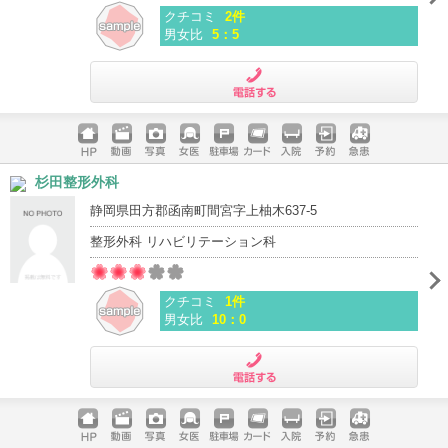
クチコミ
2件
男女比
5：5
電話する
ホームペ
動画
写真
女医
駐車場
クレジッ
入院
予約
急患
杉田整形外科
ージ
トカード
静岡県田方郡函南町間宮字上柚木637-5
整形外科 リハビリテーション科
クチコミ
1件
男女比
10：0
電話する