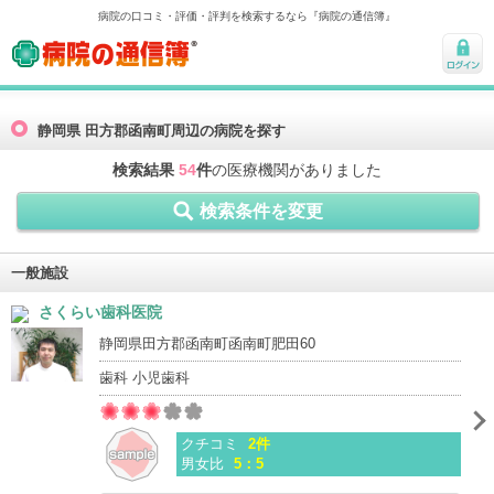
病院の口コミ・評価・評判を検索するなら『病院の通信簿』
病院の通信簿
ログ
イン
静岡県 田方郡函南町周辺の病院を探す
検索結果
54
件
の医療機関がありました
検索条件を変更
一般施設
さくらい歯科医院
静岡県田方郡函南町函南町肥田60
歯科 小児歯科
クチコミ
2件
男女比
5：5