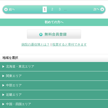
ホームペ
動画
写真
女医
駐車場
クレジッ
入院
予約
急患
ージ
トカード
1
2
3
...
« 前ペー
次ページ
»
ジ
初めての方へ
無料会員登録
病院の通信簿とは？
|
投票すると寄付できます
地域を選択
北海道・東北エリア
関東エリア
中部エリア
近畿エリア
中国・四国エリア