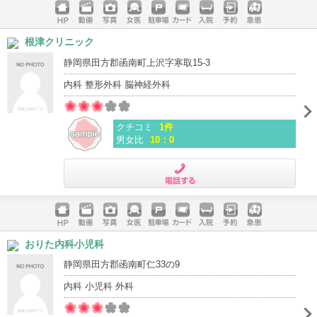
ホームペ
動画
写真
女医
駐車場
クレジッ
入院
予約
急患
根津クリニック
ージ
トカード
静岡県田方郡函南町上沢字寒取15-3
内科 整形外科 脳神経外科
クチコミ
1件
男女比
10：0
電話する
ホームペ
動画
写真
女医
駐車場
クレジッ
入院
予約
急患
おりた内科小児科
ージ
トカード
静岡県田方郡函南町仁33の9
内科 小児科 外科