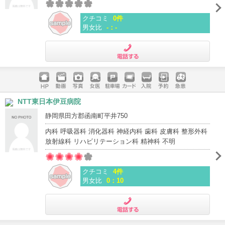
クチコミ
0件
男女比
-：-
電話する
ホームペ
動画
写真
女医
駐車場
クレジッ
入院
予約
急患
NTT東日本伊豆病院
ージ
トカード
静岡県田方郡函南町平井750
内科 呼吸器科 消化器科 神経内科 歯科 皮膚科 整形外科
放射線科 リハビリテーション科 精神科 不明
クチコミ
4件
男女比
0：10
電話する