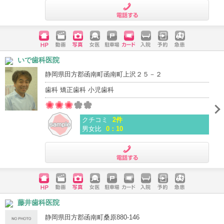
電話する
ホームペ
動画
写真
女医
駐車場
クレジッ
入院
予約
急患
いで歯科医院
ージ
トカード
静岡県田方郡函南町函南町上沢２５－２
歯科 矯正歯科 小児歯科
クチコミ
2件
男女比
0：10
電話する
ホームペ
動画
写真
女医
駐車場
クレジッ
入院
予約
急患
藤井歯科医院
ージ
トカード
静岡県田方郡函南町桑原880-146