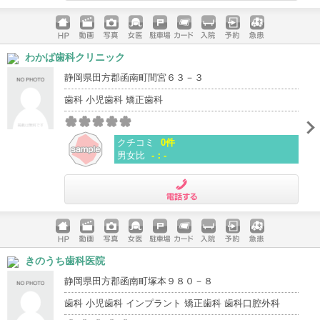
電話する
ホームペ
動画
写真
女医
駐車場
クレジッ
入院
予約
急患
わかば歯科クリニック
ージ
トカード
静岡県田方郡函南町間宮６３－３
歯科 小児歯科 矯正歯科
クチコミ
0件
男女比
-：-
電話する
ホームペ
動画
写真
女医
駐車場
クレジッ
入院
予約
急患
きのうち歯科医院
ージ
トカード
静岡県田方郡函南町塚本９８０－８
歯科 小児歯科 インプラント 矯正歯科 歯科口腔外科