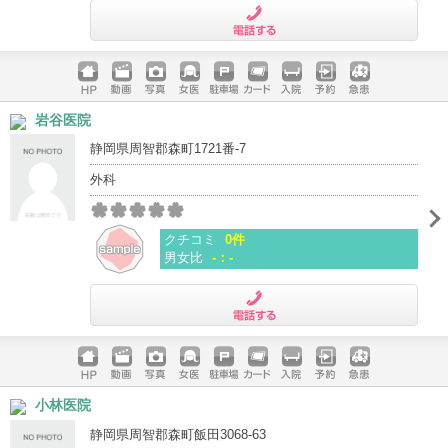
電話する
ホームペ
動画
写真
女医
駐車場
クレジッ
入院
予約
急患
岩谷医院
ージ
トカード
静岡県周智郡森町1721番-7
外科
クチコミ
0件
男女比
-：-
電話する
ホームペ
動画
写真
女医
駐車場
クレジッ
入院
予約
急患
小林医院
ージ
トカード
静岡県周智郡森町飯田3068-63