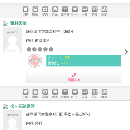
電話する
ホームペ
動画
写真
女医
駐車場
クレジッ
入院
予約
急患
西村医院
ージ
トカード
静岡県周智郡森町中川360-4
内科 循環器科
クチコミ
0件
男女比
-：-
電話する
ホームペ
動画
写真
女医
駐車場
クレジッ
入院
予約
急患
松ヶ谷診療所
ージ
トカード
静岡県周智郡森町円田字松ヶ谷1297-1
内科 外科