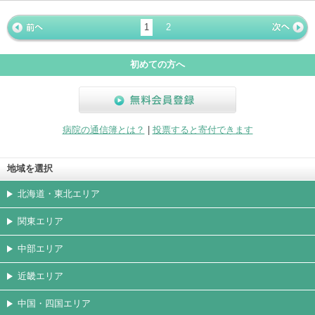
ホームペ
動画
写真
女医
駐車場
クレジッ
入院
予約
急患
ージ
トカード
1
2
« 前ペー
次ページ
»
ジ
初めての方へ
無料会員登録
病院の通信簿とは？
|
投票すると寄付できます
地域を選択
北海道・東北エリア
関東エリア
中部エリア
近畿エリア
中国・四国エリア