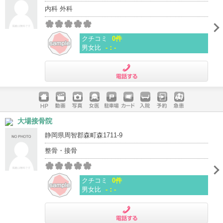
内科 外科
クチコミ
0件
男女比
-：-
電話する
ホームペ
動画
写真
女医
駐車場
クレジッ
入院
予約
急患
大場接骨院
ージ
トカード
静岡県周智郡森町森1711-9
整骨・接骨
クチコミ
0件
男女比
-：-