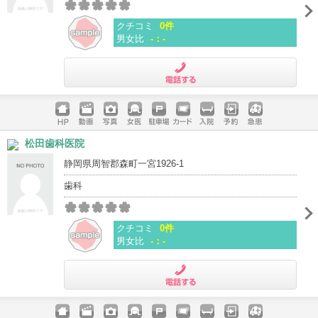
クチコミ
0件
男女比
-：-
電話する
ホームペ
動画
写真
女医
駐車場
クレジッ
入院
予約
急患
松田歯科医院
ージ
トカード
静岡県周智郡森町一宮1926-1
歯科
クチコミ
0件
男女比
-：-
電話する