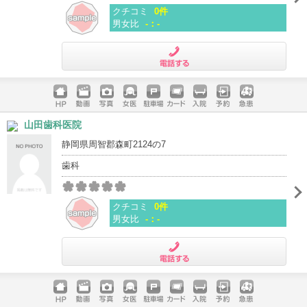
クチコミ
0件
男女比
-：-
電話する
ホームペ
動画
写真
女医
駐車場
クレジッ
入院
予約
急患
山田歯科医院
ージ
トカード
静岡県周智郡森町2124の7
歯科
クチコミ
0件
男女比
-：-
電話する