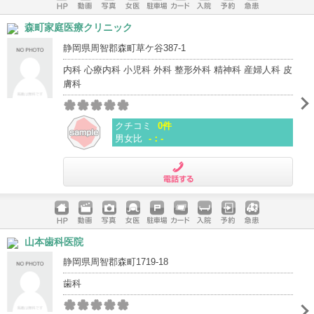
ホームペ
動画
写真
女医
駐車場
クレジッ
入院
予約
急患
森町家庭医療クリニック
ージ
トカード
静岡県周智郡森町草ケ谷387-1
内科 心療内科 小児科 外科 整形外科 精神科 産婦人科 皮
膚科
クチコミ
0件
男女比
-：-
電話する
ホームペ
動画
写真
女医
駐車場
クレジッ
入院
予約
急患
山本歯科医院
ージ
トカード
静岡県周智郡森町1719-18
歯科