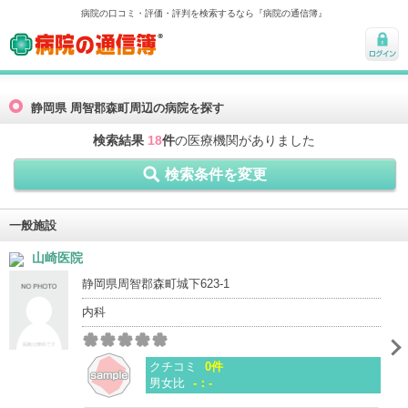
病院の口コミ・評価・評判を検索するなら『病院の通信簿』
病院の通信簿
ログ
イン
静岡県 周智郡森町周辺の病院を探す
検索結果
18
件
の医療機関がありました
検索条件を変更
一般施設
山崎医院
静岡県周智郡森町城下623-1
内科
クチコミ
0件
男女比
-：-