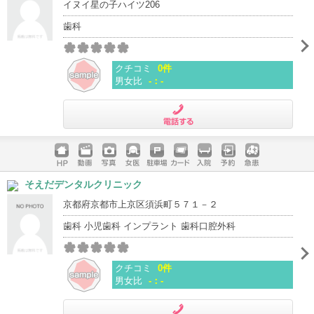
イヌイ星の子ハイツ206
歯科
クチコミ
0件
男女比
-：-
電話する
ホームペ
動画
写真
女医
駐車場
クレジッ
入院
予約
急患
そえだデンタルクリニック
ージ
トカード
京都府京都市上京区須浜町５７１－２
歯科 小児歯科 インプラント 歯科口腔外科
クチコミ
0件
男女比
-：-