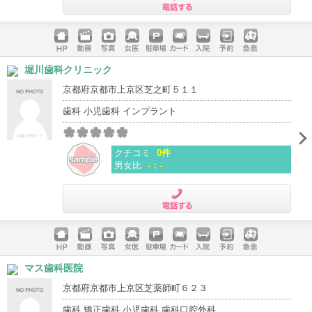
電話する
ホームペ
動画
写真
女医
駐車場
クレジッ
入院
予約
急患
堀川歯科クリニック
ージ
トカード
京都府京都市上京区芝之町５１１
歯科 小児歯科 インプラント
クチコミ
0件
男女比
-：-
電話する
ホームペ
動画
写真
女医
駐車場
クレジッ
入院
予約
急患
マス歯科医院
ージ
トカード
京都府京都市上京区芝薬師町６２３
歯科 矯正歯科 小児歯科 歯科口腔外科