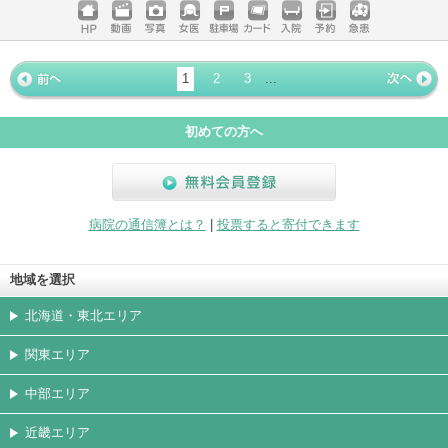
ホームペ
動画
写真
女医
駐車場
クレジッ
入院
予約
急患
ージ
トカード
1
2
3
...
« 前ペー
次ページ
»
ジ
初めての方へ
無料会員登録
病院の通信簿とは？
|
投票すると寄付できます
地域を選択
北海道・東北エリア
関東エリア
中部エリア
近畿エリア