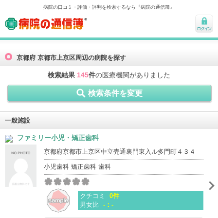
病院の口コミ・評価・評判を検索するなら『病院の通信簿』
病院の通信簿
ログ
イン
京都府 京都市上京区周辺の病院を探す
検索結果
145
件
の医療機関がありました
検索条件を変更
一般施設
ファミリー小児・矯正歯科
京都府京都市上京区中立売通裏門東入ル多門町４３４
小児歯科 矯正歯科 歯科
クチコミ
0件
男女比
-：-