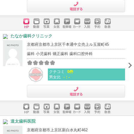
電話する
ホームペ
動画
写真
女医
駐車場
クレジッ
入院
予約
急患
たなか歯科クリニック
ージ
トカード
京都府京都市上京区千本通中立売上ル玉屋町45
歯科 小児歯科 矯正歯科 歯科口腔外科
クチコミ
0件
男女比
-：-
電話する
ホームペ
動画
写真
女医
駐車場
クレジッ
入院
予約
急患
道太歯科医院
ージ
トカード
京都府京都市上京区新白水丸町462