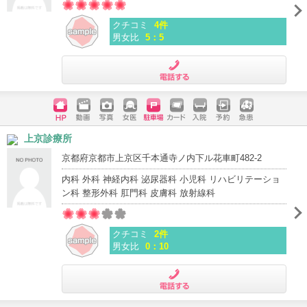
クチコミ
4件
男女比
5：5
電話する
ホームペ
動画
写真
女医
駐車場
クレジッ
入院
予約
急患
上京診療所
ージ
トカード
京都府京都市上京区千本通寺ノ内下ル花車町482-2
内科 外科 神経内科 泌尿器科 小児科 リハビリテーショ
ン科 整形外科 肛門科 皮膚科 放射線科
クチコミ
2件
男女比
0：10
電話する