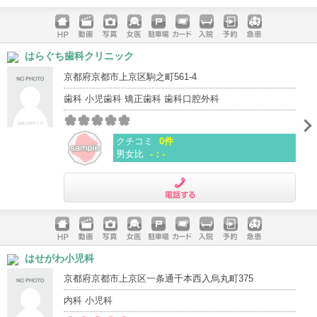
電話する
ホームペ
動画
写真
女医
駐車場
クレジッ
入院
予約
急患
はらぐち歯科クリニック
ージ
トカード
京都府京都市上京区駒之町561-4
歯科 小児歯科 矯正歯科 歯科口腔外科
クチコミ
0件
男女比
-：-
電話する
ホームペ
動画
写真
女医
駐車場
クレジッ
入院
予約
急患
はせがわ小児科
ージ
トカード
京都府京都市上京区一条通千本西入烏丸町375
内科 小児科