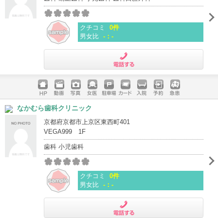
クチコミ
0件
男女比
-：-
電話する
ホームペ
動画
写真
女医
駐車場
クレジッ
入院
予約
急患
なかむら歯科クリニック
ージ
トカード
京都府京都市上京区東西町401
VEGA999 1F
歯科 小児歯科
クチコミ
0件
男女比
-：-