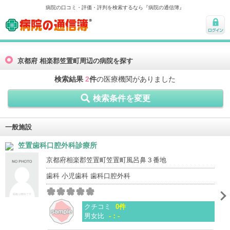
病院の口コミ・評価・評判を検索するなら『病院の通信簿』
病院の通信簿
ログ
イン
京都府 相楽郡笠置町周辺の病院を探す
検索結果
2
件
の医療機関がありました
検索条件を変更
一般施設
笠置歯科口腔外科診療所
京都府相楽郡笠置町笠置町風呂鼻３番地
歯科 小児歯科 歯科口腔外科
クチコミ
0件
男女比
-：-