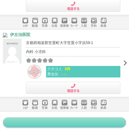
電話する
ホームペ
動画
写真
女医
駐車場
クレジッ
入院
予約
急患
伊左治医院
ージ
トカード
京都府相楽郡笠置町大字笠置小字浜59-1
内科 小児科
クチコミ
0件
男女比
-：-
電話する
ホームペ
動画
写真
女医
駐車場
クレジッ
入院
予約
急患
ージ
トカード