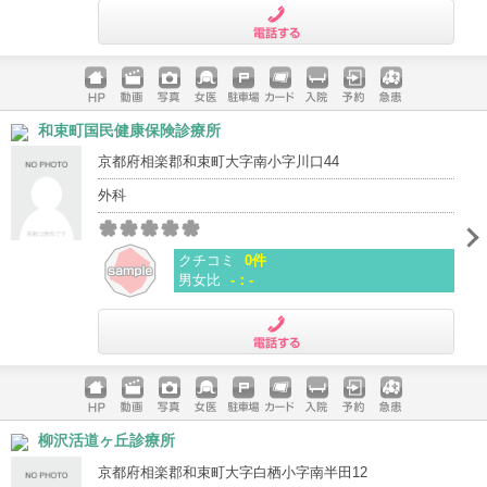
電話する
ホームペ
動画
写真
女医
駐車場
クレジッ
入院
予約
急患
和束町国民健康保険診療所
ージ
トカード
京都府相楽郡和束町大字南小字川口44
外科
クチコミ
0件
男女比
-：-
電話する
ホームペ
動画
写真
女医
駐車場
クレジッ
入院
予約
急患
柳沢活道ヶ丘診療所
ージ
トカード
京都府相楽郡和束町大字白栖小字南半田12