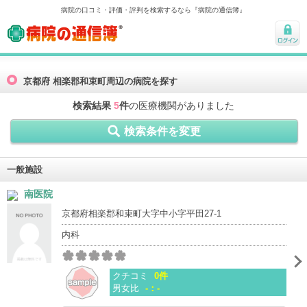
病院の口コミ・評価・評判を検索するなら『病院の通信簿』
病院の通信簿
ログ
イン
京都府 相楽郡和束町周辺の病院を探す
検索結果
5
件
の医療機関がありました
検索条件を変更
一般施設
南医院
京都府相楽郡和束町大字中小字平田27-1
内科
クチコミ
0件
男女比
-：-