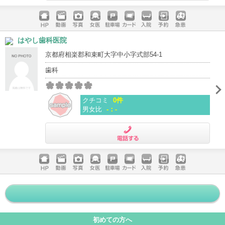
電話する
ホームペ
動画
写真
女医
駐車場
クレジッ
入院
予約
急患
はやし歯科医院
ージ
トカード
京都府相楽郡和束町大字中小字式部54-1
歯科
クチコミ
0件
男女比
-：-
電話する
ホームペ
動画
写真
女医
駐車場
クレジッ
入院
予約
急患
ージ
トカード
初めての方へ