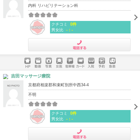
内科 リハビリテーション科
クチコミ
0件
男女比
-：-
電話する
ホームペ
動画
写真
女医
駐車場
クレジッ
入院
予約
急患
吉田マッサージ療院
ージ
トカード
京都府相楽郡和束町別所中西34-4
不明
クチコミ
0件
男女比
-：-