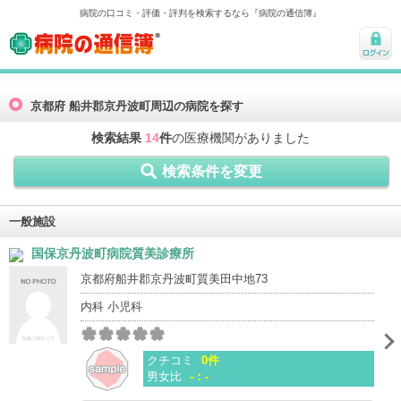
病院の口コミ・評価・評判を検索するなら『病院の通信簿』
病院の通信簿
ログ
イン
京都府 船井郡京丹波町周辺の病院を探す
検索結果
14
件
の医療機関がありました
検索条件を変更
一般施設
国保京丹波町病院質美診療所
京都府船井郡京丹波町質美田中地73
内科 小児科
クチコミ
0件
男女比
-：-