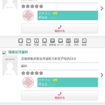
クチコミ
0件
男女比
-：-
電話する
ホームペ
動画
写真
女医
駐車場
クレジッ
入院
予約
急患
瑞穂並河歯科
ージ
トカード
京都府船井郡京丹波町大朴世戸垣内13-4
歯科
クチコミ
0件
男女比
-：-
電話する