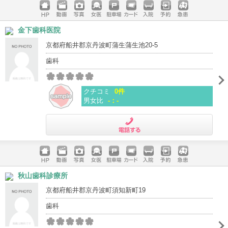
ホームペ
動画
写真
女医
駐車場
クレジッ
入院
予約
急患
金下歯科医院
ージ
トカード
京都府船井郡京丹波町蒲生蒲生池20-5
歯科
クチコミ
0件
男女比
-：-
電話する
ホームペ
動画
写真
女医
駐車場
クレジッ
入院
予約
急患
秋山歯科診療所
ージ
トカード
京都府船井郡京丹波町須知新町19
歯科