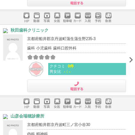
電話する
ホームペ
動画
写真
女医
駐車場
クレジッ
入院
予約
急患
秋田歯科クリニック
ージ
トカード
京都府船井郡京丹波町蒲生蒲生野235-3
歯科 小児歯科 歯科口腔外科
クチコミ
0件
男女比
-：-
電話する
ホームペ
動画
写真
女医
駐車場
クレジッ
入院
予約
急患
山彦会瑞穂診療所
ージ
トカード
京都府船井郡京丹波町三ノ宮小谷30
内科 精神科