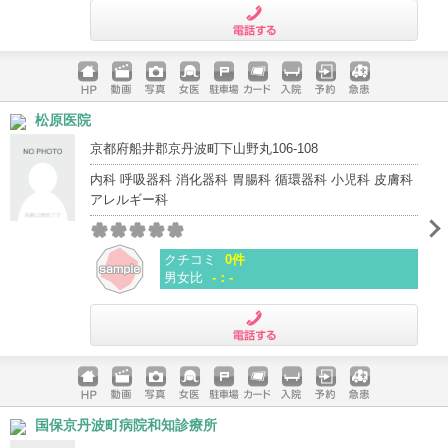
電話する
ホームペ
動画
写真
女医
駐車場
クレジッ
入院
予約
急患
松原医院
ージ
トカード
京都府船井郡京丹波町下山野丸106-108
内科 呼吸器科 消化器科 胃腸科 循環器科 小児科 皮膚科
アレルギー科
クチコミ
0件
男女比
-：-
電話する
ホームペ
動画
写真
女医
駐車場
クレジッ
入院
予約
急患
国保京丹波町病院和知診療所
ージ
トカード