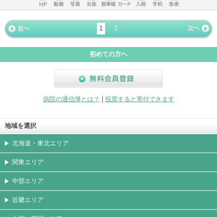
ホームペ
動画
写真
女医
駐車場
クレジッ
入院
予約
急患
ージ
トカード
1
2
« 前ペー
次ページ
»
ジ
初めての方へ
無料会員登録
病院の通信簿とは？
|
投票すると寄付できます
地域を選択
北海道・東北エリア
関東エリア
中部エリア
近畿エリア