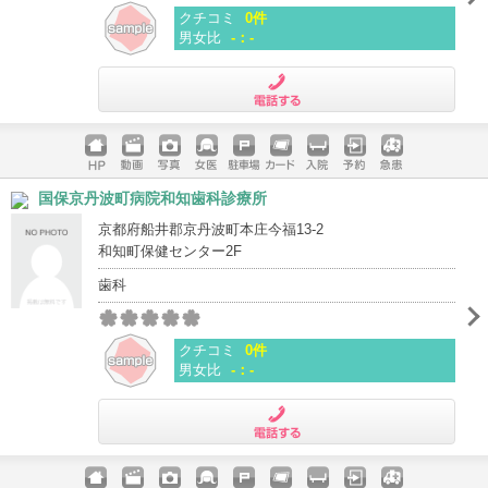
クチコミ
0件
男女比
-：-
電話する
ホームペ
動画
写真
女医
駐車場
クレジッ
入院
予約
急患
国保京丹波町病院和知歯科診療所
ージ
トカード
京都府船井郡京丹波町本庄今福13-2
和知町保健センター2F
歯科
クチコミ
0件
男女比
-：-
電話する