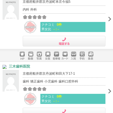
京都府船井郡京丹波町本庄今福5
内科 外科
クチコミ
0件
男女比
-：-
電話する
ホームペ
動画
写真
女医
駐車場
クレジッ
入院
予約
急患
三木歯科医院
ージ
トカード
京都府船井郡京丹波町和田大下17-1
歯科 矯正歯科 小児歯科 歯科口腔外科
クチコミ
0件
男女比
-：-