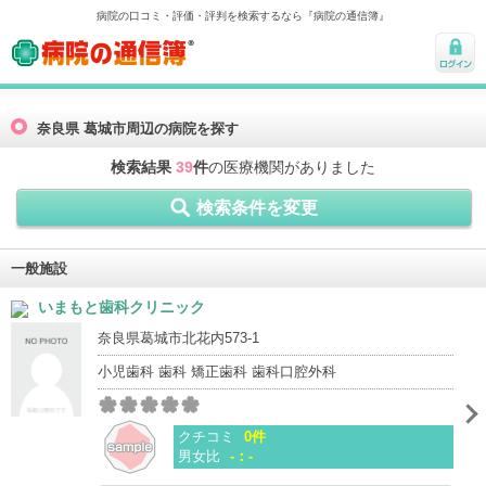
病院の口コミ・評価・評判を検索するなら『病院の通信簿』
病院の通信簿
ログ
イン
奈良県 葛城市周辺の病院を探す
検索結果
39
件
の医療機関がありました
検索条件を変更
一般施設
いまもと歯科クリニック
奈良県葛城市北花内573-1
小児歯科 歯科 矯正歯科 歯科口腔外科
クチコミ
0件
男女比
-：-