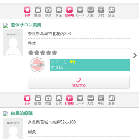
電話する
ホームペ
動画
写真
女医
駐車場
クレジッ
入院
予約
急患
整体サロン美楽
ージ
トカード
奈良県葛城市北花内393
整体
クチコミ
0件
男女比
-：-
電話する
ホームペ
動画
写真
女医
駐車場
クレジッ
入院
予約
急患
白鳳治療院
ージ
トカード
奈良県葛城市當麻52-1-108
鍼灸