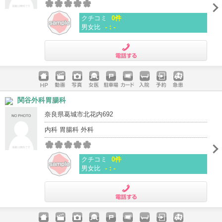
クチコミ
0件
男女比
-：-
電話する
ホームペ
動画
写真
女医
駐車場
クレジッ
入院
予約
急患
関谷外科胃腸科
ージ
トカード
奈良県葛城市北花内692
内科 胃腸科 外科
クチコミ
0件
男女比
-：-
電話する