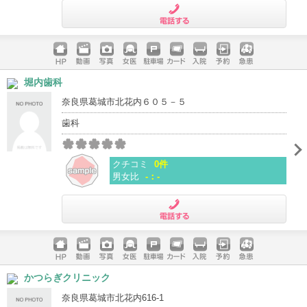
電話する
ホームペ
動画
写真
女医
駐車場
クレジッ
入院
予約
急患
堀内歯科
ージ
トカード
奈良県葛城市北花内６０５－５
歯科
クチコミ
0件
男女比
-：-
電話する
ホームペ
動画
写真
女医
駐車場
クレジッ
入院
予約
急患
かつらぎクリニック
ージ
トカード
奈良県葛城市北花内616-1