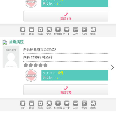
男女比
-：-
電話する
ホームペ
動画
写真
女医
駐車場
クレジッ
入院
予約
急患
當麻病院
ージ
トカード
奈良県葛城市染野520
内科 精神科 神経科
クチコミ
0件
男女比
-：-
電話する
ホームペ
動画
写真
女医
駐車場
クレジッ
入院
予約
急患