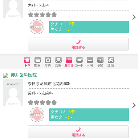
内科 小児科
クチコミ
0件
男女比
-：-
電話する
ホームペ
動画
写真
女医
駐車場
クレジッ
入院
予約
急患
赤井歯科医院
ージ
トカード
奈良県葛城市北花内608
歯科 小児歯科
クチコミ
0件
男女比
-：-