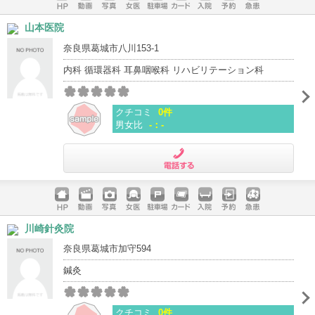
ホームペ
動画
写真
女医
駐車場
クレジッ
入院
予約
急患
山本医院
ージ
トカード
奈良県葛城市八川153-1
内科 循環器科 耳鼻咽喉科 リハビリテーション科
クチコミ
0件
男女比
-：-
電話する
ホームペ
動画
写真
女医
駐車場
クレジッ
入院
予約
急患
川崎針灸院
ージ
トカード
奈良県葛城市加守594
鍼灸
クチコミ
0件