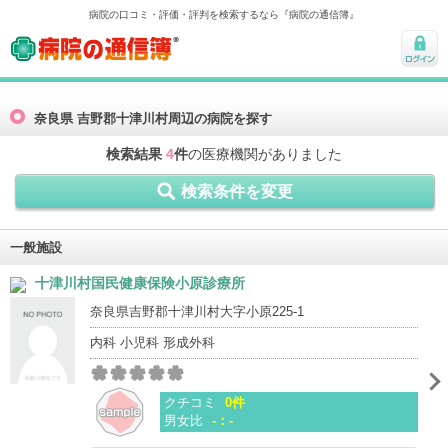
病院の口コミ・評価・評判を検索するなら『病院の通信簿』
病院の通信簿
ログ
イン
奈良県 吉野郡十津川村周辺の病院を探す
検索結果
4
件
の医療機関がありました
検索条件を変更
一般施設
十津川村国民健康保険小原診療所
奈良県吉野郡十津川村大字小原225-1
内科 小児科 形成外科
クチコミ
0件
男女比
-：-