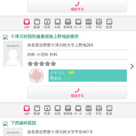
電話する
ホームペ
動画
写真
女医
駐車場
クレジッ
入院
予約
急患
十津川村国民健康保険上野地診療所
ージ
トカード
奈良県吉野郡十津川村大字上野地264
内科 小児科 外科
クチコミ
0件
男女比
-：-
電話する
ホームペ
動画
写真
女医
駐車場
クレジッ
入院
予約
急患
下西歯科医院
ージ
トカード
奈良県吉野郡十津川村大字平谷467-8