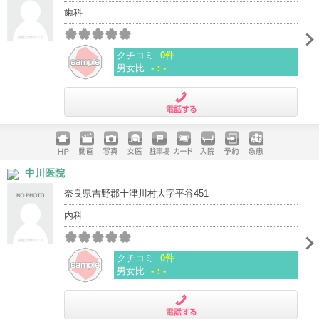
歯科
クチコミ
0件
男女比
-：-
電話する
ホームペ
動画
写真
女医
駐車場
クレジッ
入院
予約
急患
中川医院
ージ
トカード
奈良県吉野郡十津川村大字平谷451
内科
クチコミ
0件
男女比
-：-