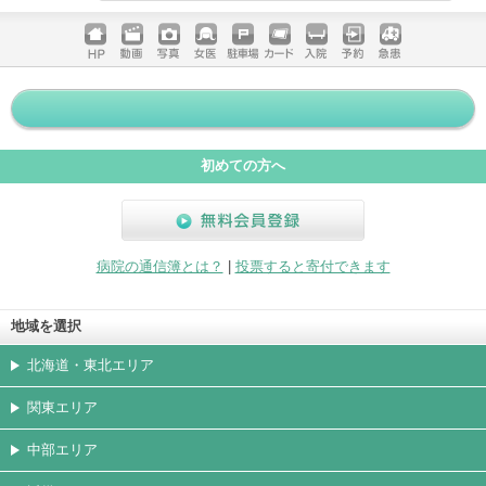
電話する
ホームペ
動画
写真
女医
駐車場
クレジッ
入院
予約
急患
ージ
トカード
初めての方へ
無料会員登録
病院の通信簿とは？
|
投票すると寄付できます
地域を選択
北海道・東北エリア
関東エリア
中部エリア