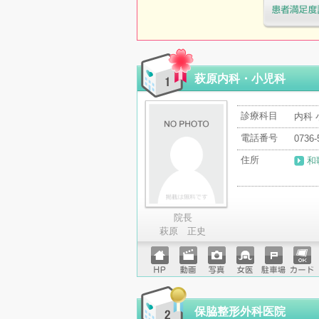
医療機関・治
「病院の通信
萩原内科・小児科
診療科目
内科 
電話番号
0736-
住所
和
院長
萩原 正史
ホーム
動画
写真
女医
駐車場
クレジ
ページ
ットカ
ード
保脇整形外科医院