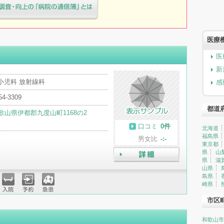
療院様へ患者満足度調査・向上の
簿」とは
医療
医
新
小児科 放射線科
感
54-3309
都道
歌山県伊都郡九度山町1168の2
口コミ
0件
北海道
福島県
男女比
-:-
東京都
県
山
県
滋
詳細
山県
島県
崎県
入院
予約
急患
市区
和歌山市