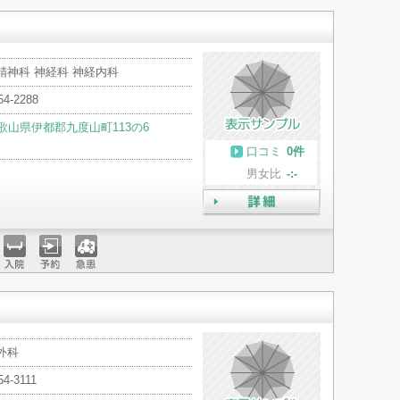
精神科 神経科 神経内科
54-2288
歌山県伊都郡九度山町113の6
口コミ
0件
男女比
-:-
詳細
入院
予約
急患
外科
54-3111