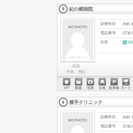
ページ
ットカ
紀の郷病院
ード
5
診療科目
内科 
電話番号
0736-
住所
和
院長
中島 秀紀
ホーム
動画
写真
女医
駐車場
クレジ
ページ
ットカ
横手クリニック
ード
6
診療科目
内科 
電話番号
0736-