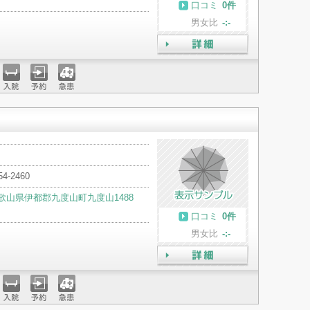
口コミ
0件
男女比
-:-
詳細
入院
予約
急患
54-2460
歌山県伊都郡九度山町九度山1488
口コミ
0件
男女比
-:-
詳細
入院
予約
急患