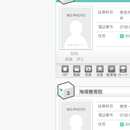
診療科目
整形
科
電話番号
0736-
住所
和
院長
保脇 淳之
ホーム
動画
写真
女医
駐車場
クレジ
ページ
ットカ
ード
海堀整骨院
診療科目
整骨
電話番号
0736-
住所
和