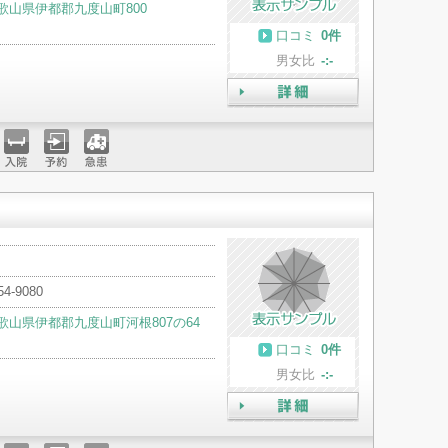
歌山県伊都郡九度山町800
口コミ
0件
男女比
-:-
詳細
入院
予約
急患
54-9080
歌山県伊都郡九度山町河根807の64
口コミ
0件
男女比
-:-
詳細