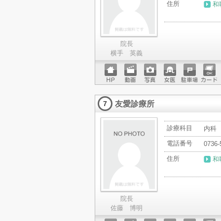
住所
和
院長
横手 英義
ホーム
動画
写真
女医
駐車場
クレジ
ページ
ットカ
友愛診療所
ード
7
診療科目
内科
電話番号
0736-
住所
和
院長
佐藤 博明