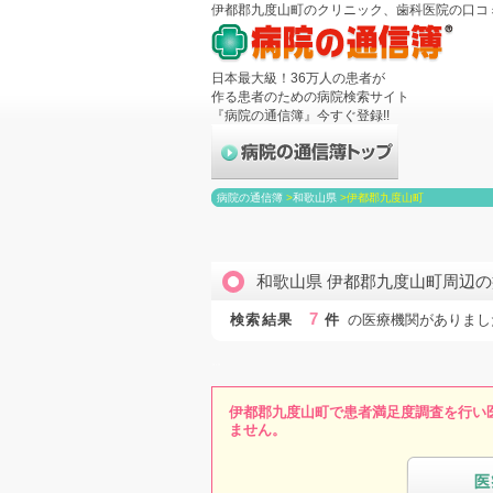
伊都郡九度山町のクリニック、歯科医院の口コ
日本最大級！36万人の患者が
作る患者のための病院検索サイト
『病院の通信簿』今すぐ登録!!
病院の通信簿
>
和歌山県
>
伊都郡九度山町
和歌山県 伊都郡九度山町周辺
7
検索結果
件
の医療機関がありまし
伊都郡九度山町で患者満足度調査を行い
ません。