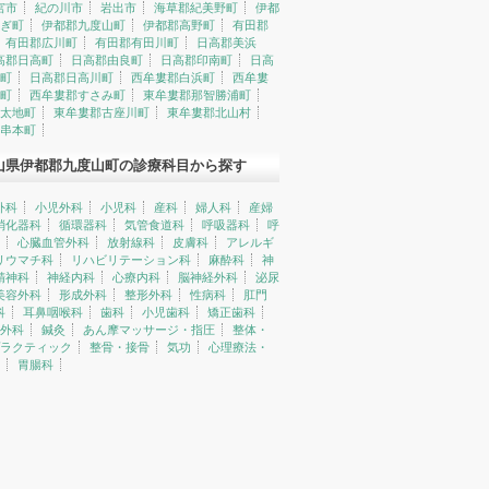
宮市
紀の川市
岩出市
海草郡紀美野町
伊都
ぎ町
伊都郡九度山町
伊都郡高野町
有田郡
有田郡広川町
有田郡有田川町
日高郡美浜
高郡日高町
日高郡由良町
日高郡印南町
日高
町
日高郡日高川町
西牟婁郡白浜町
西牟婁
町
西牟婁郡すさみ町
東牟婁郡那智勝浦町
太地町
東牟婁郡古座川町
東牟婁郡北山村
串本町
山県伊都郡九度山町の診療科目から探す
外科
小児外科
小児科
産科
婦人科
産婦
消化器科
循環器科
気管食道科
呼吸器科
呼
心臓血管外科
放射線科
皮膚科
アレルギ
リウマチ科
リハビリテーション科
麻酔科
神
精神科
神経内科
心療内科
脳神経外科
泌尿
美容外科
形成外科
整形外科
性病科
肛門
科
耳鼻咽喉科
歯科
小児歯科
矯正歯科
外科
鍼灸
あん摩マッサージ・指圧
整体・
ラクティック
整骨・接骨
気功
心理療法・
胃腸科