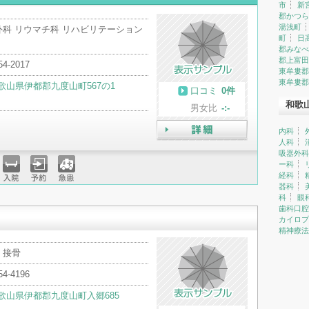
市
新
郡かつら
湯浅町
外科 リウマチ科 リハビリテーション
町
日
郡みなべ
郡上富田
54-2017
東牟婁郡
東牟婁郡
歌山県伊都郡九度山町567の1
口コミ
0件
和歌
男女比
-:-
内科
人科
詳細
吸器外科
ー科
経科
器科
入院
予約
急患
科
眼
歯科口腔
カイロプ
精神療法
・接骨
54-4196
歌山県伊都郡九度山町入郷685