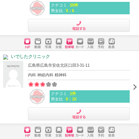
クチコミ
20件
男女比
5：6
電話する
ホームペ
動画
写真
女医
駐車場
クレジッ
入院
予約
急患
いでしたクリニック
ージ
トカード
広島県広島市安佐北区口田3-31-11
内科 神経内科 精神科
クチコミ
1件
男女比
0：10
電話する