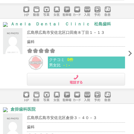
電話する
ホームペ
動画
写真
女医
駐車場
クレジッ
入院
予約
急患
Ａｎｅｌａ Ｄｅｎｔａｌ Ｃｌｉｎｉｃ 松島歯科
ージ
トカード
広島県広島市安佐北区口田南８丁目１－１３
歯科
クチコミ
0件
男女比
-：-
電話する
ホームペ
動画
写真
女医
駐車場
クレジッ
入院
予約
急患
倉掛歯科医院
ージ
トカード
広島県広島市安佐北区倉掛３－４０－３
歯科