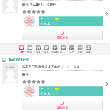
歯科 矯正歯科 小児歯科
クチコミ
0件
男女比
-：-
電話する
ホームペ
動画
写真
女医
駐車場
クレジッ
入院
予約
急患
亀崎歯科医院
ージ
トカード
広島県広島市安佐北区亀崎１－２－２６
歯科
クチコミ
0件
男女比
-：-