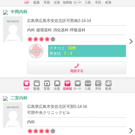
ホームペ
動画
写真
女医
駐車場
クレジッ
入院
予約
急患
中岡内科
ージ
トカード
広島県広島市安佐北区可部南2-14-14
内科 循環器科 消化器科 呼吸器科
クチコミ
10件
男女比
7：3
電話する
ホームペ
動画
写真
女医
駐車場
クレジッ
入院
予約
急患
二宮内科
ージ
トカード
広島県広島市安佐北区可部5-14-16
可部中央クリニックビル
内科