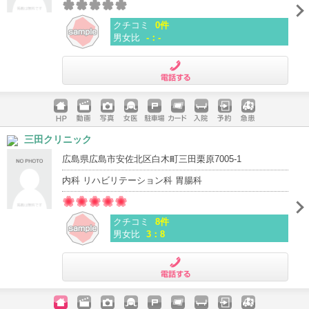
クチコミ
0件
男女比
-：-
電話する
ホームペ
動画
写真
女医
駐車場
クレジッ
入院
予約
急患
三田クリニック
ージ
トカード
広島県広島市安佐北区白木町三田栗原7005-1
内科 リハビリテーション科 胃腸科
クチコミ
8件
男女比
3：8
電話する