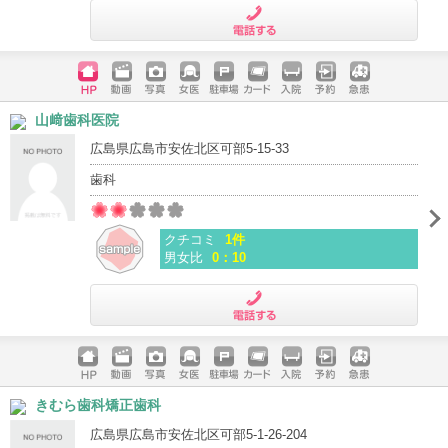
電話する
ホームペ
動画
写真
女医
駐車場
クレジッ
入院
予約
急患
山﨑歯科医院
ージ
トカード
広島県広島市安佐北区可部5-15-33
歯科
クチコミ
1件
男女比
0：10
電話する
ホームペ
動画
写真
女医
駐車場
クレジッ
入院
予約
急患
きむら歯科矯正歯科
ージ
トカード
広島県広島市安佐北区可部5-1-26-204