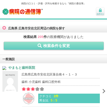
病院の口コミ・評価・評判を検索するなら『病院の通信簿』
病院の通信簿
ログ
イン
広島県 広島市安佐北区周辺の病院を探す
検索結果
205
件
の医療機関がありました
検索条件を変更
一般施設
やまもと歯科医院
広島県広島市安佐北区落合南４－１－３
歯科 小児歯科 歯科口腔外科
クチコミ
2件
男女比
5：5