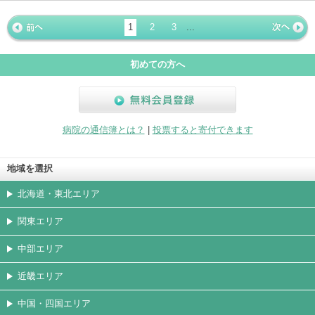
ホームペ
動画
写真
女医
駐車場
クレジッ
入院
予約
急患
ージ
トカード
1
2
3
...
« 前ペー
次ページ
»
ジ
初めての方へ
無料会員登録
病院の通信簿とは？
|
投票すると寄付できます
地域を選択
北海道・東北エリア
関東エリア
中部エリア
近畿エリア
中国・四国エリア