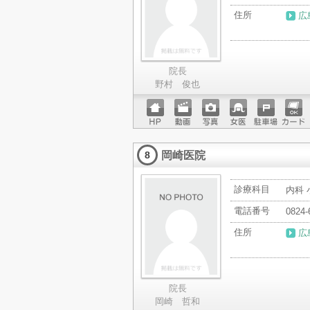
住所
広
院長
野村 俊也
ホーム
動画
写真
女医
駐車場
クレジ
ページ
ットカ
岡崎医院
ード
8
診療科目
内科 
電話番号
0824-
住所
広
院長
岡崎 哲和