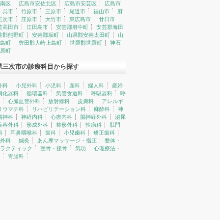
南区
広島市安佐北区
広島市安芸区
広島市
呉市
竹原市
三原市
尾道市
福山市
府
三次市
庄原市
大竹市
東広島市
廿日市
芸高田市
江田島市
安芸郡府中町
安芸郡海田
芸郡熊野町
安芸郡坂町
山県郡安芸太田町
山
島町
豊田郡大崎上島町
世羅郡世羅町
神石
原町
県三次市の診療科目から探す
外科
小児外科
小児科
産科
婦人科
産婦
消化器科
循環器科
気管食道科
呼吸器科
呼
心臓血管外科
放射線科
皮膚科
アレルギ
リウマチ科
リハビリテーション科
麻酔科
神
精神科
神経内科
心療内科
脳神経外科
泌尿
美容外科
形成外科
整形外科
性病科
肛門
科
耳鼻咽喉科
歯科
小児歯科
矯正歯科
外科
鍼灸
あん摩マッサージ・指圧
整体・
ラクティック
整骨・接骨
気功
心理療法・
胃腸科