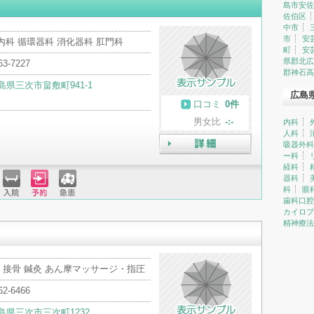
島市安佐
佐伯区
中市
市
安
内科 循環器科 消化器科 肛門科
町
安
県郡北広
63-7227
郡神石高
島県三次市畠敷町941-1
広島
口コミ
0件
男女比
-:-
内科
人科
吸器外科
ー科
詳細
経科
器科
科
眼
歯科口腔
入院
予約
急患
カイロプ
精神療法
・接骨 鍼灸 あん摩マッサージ・指圧
62-6466
島県三次市三次町1232