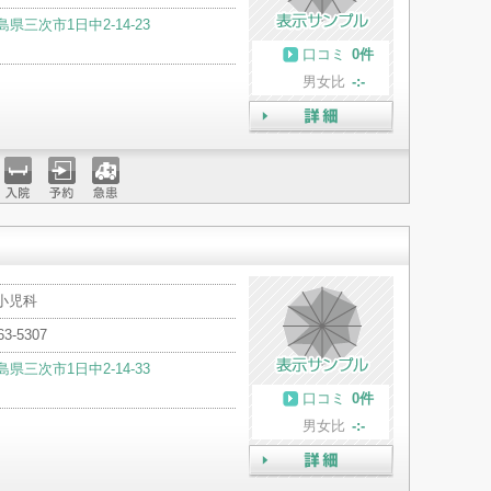
島県三次市1日中2-14-23
口コミ
0件
男女比
-:-
詳細
入院
予約
急患
小児科
63-5307
島県三次市1日中2-14-33
口コミ
0件
男女比
-:-
詳細