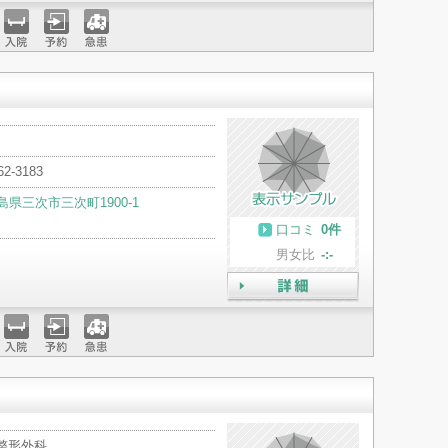
入院
予約
急患
62-3183
島県三次市三次町1900-1
口コミ
0件
男女比
-:-
詳細
入院
予約
急患
 整形外科