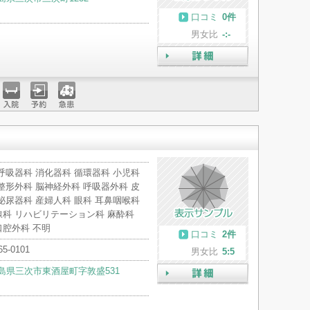
口コミ
0件
男女比
-:-
詳細
入院
予約
急患
呼吸器科 消化器科 循環器科 小児科
整形外科 脳神経外科 呼吸器外科 皮
泌尿器科 産婦人科 眼科 耳鼻咽喉科
線科 リハビリテーション科 麻酔科
口腔外科 不明
口コミ
2件
65-0101
男女比
5:5
島県三次市東酒屋町字敦盛531
詳細