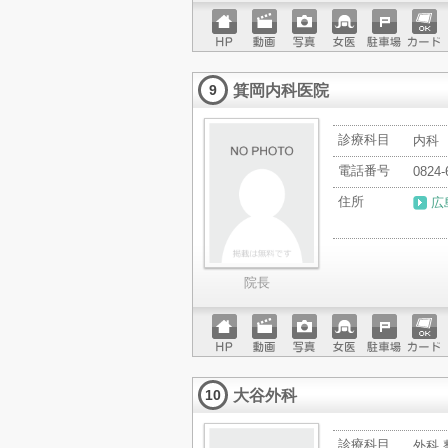
ホーム
動画
写真
女医
駐車場
クレジ
ページ
ットカ
箕岡内科医院
ード
9
診療科目
内科
電話番号
0824-
住所
広
院長
ホーム
動画
写真
女医
駐車場
クレジ
ページ
ットカ
大谷外科
ード
10
診療科目
外科