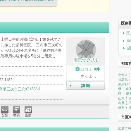
療院様へ患者満足度調査・向上の
簿」とは
医療
医
！土曜日午前診療に対応！歯を残すこ
新
に徹した歯科医院。 三次市三次町の
感
から徒歩24分の場所に「紙谷歯科医
院専用の駐車場を5台分ご用意し…
都道
口コミ
0件
北海道
男女比
-:-
62-1182
福島県
東京都
島県三次市三次町1388-1
県
山
詳細
県
滋
山県
島県
崎県
市区
入院
予約
急患
広島市中