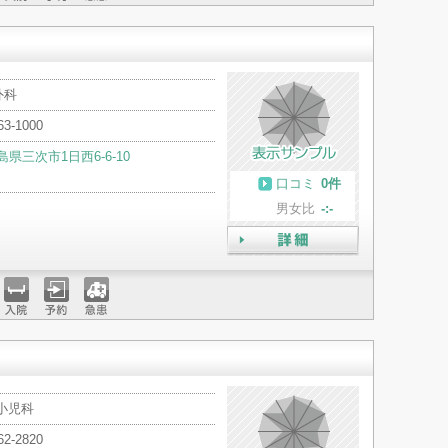
入院
予約
急患
外科
63-1000
島県三次市1日西6-6-10
口コミ
0件
男女比
-:-
詳細
入院
予約
急患
小児科
62-2820