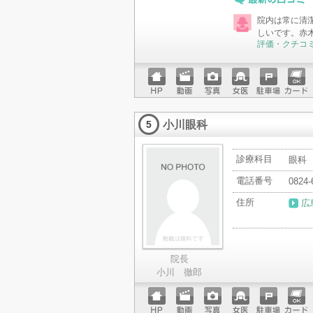
最新の口コミ
院内は常に清
しいです。赤
評価・クチコ
ホーム
動画
写真
女医
駐車場
クレジ
ページ
ットカ
小川眼科
ード
5
診療科目
眼科
電話番号
0824-
住所
広
院長
小川 徹郎