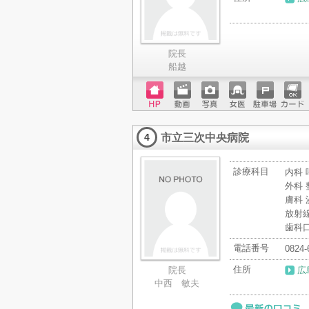
院長
船越
ホーム
動画
写真
女医
駐車場
クレジ
ページ
ットカ
市立三次中央病院
ード
4
診療科目
内科 
外科 
膚科 
放射
歯科
電話番号
0824-
住所
院長
広
中西 敏夫