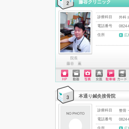
藤谷クリニック
診療科目
外科 
電話番号
0824-
住所
広
院長
藤谷 薫
ホーム
動画
写真
女医
駐車場
クレジ
ページ
ットカ
ード
本通り鍼灸接骨院
診療科目
整骨
電話番号
0824-
住所
広