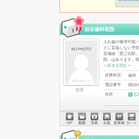
医療機関・治
「病院の通信
紙谷歯科医院
入れ歯の修理可能
とに妥協しない予防
芸備線「西三次駅」
院」はあります。医
＜
続きを読む
＞
診療科目
歯科
電話番号
0824-
院長
住所
広
ホーム
動画
写真
女医
駐車場
クレジ
ページ
ットカ
ード