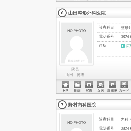
ホーム
動画
写真
女医
駐車場
クレジ
ページ
ットカ
山田整形外科医院
ード
6
診療科目
整形
電話番号
0824-
住所
広
院長
山田 博隆
ホーム
動画
写真
女医
駐車場
クレジ
ページ
ットカ
野村内科医院
ード
7
診療科目
内科 
電話番号
0824-