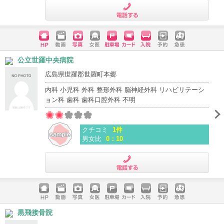
電話する
ホームペ
動画
写真
女医
駐車場
クレジッ
入院
予約
急患
公立世羅中央病院
ージ
トカード
広島県世羅郡世羅町本郷
内科 小児科 外科 整形外科 脳神経外科 リハビリテーシ
ョン科 歯科 歯科口腔外科 不明
クチコミ
1件
男女比
0：10
電話する
ホームペ
動画
写真
女医
駐車場
クレジッ
入院
予約
急患
黒飛接骨院
ージ
トカード