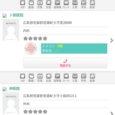
ホームペ
動画
写真
女医
駐車場
クレジッ
入院
予約
急患
卜部医院
ージ
トカード
広島県世羅郡世羅町大字黒渕686
内科
クチコミ
0件
男女比
-：-
電話する
ホームペ
動画
写真
女医
駐車場
クレジッ
入院
予約
急患
岸医院
ージ
トカード
広島県世羅郡世羅町大字小国4513-1
外科