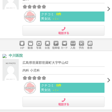
クチコミ
0件
男女比
-：-
電話する
ホームペ
動画
写真
女医
駐車場
クレジッ
入院
予約
急患
中川医院
ージ
トカード
広島県世羅郡世羅町大字甲山42
内科 小児科
クチコミ
0件
男女比
-：-
電話する