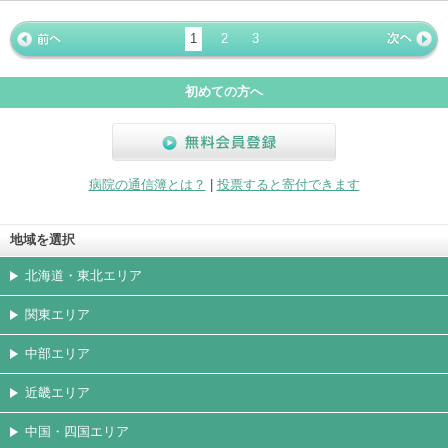
ホームペ
動画
写真
女医
駐車場
クレジッ
入院
予約
急患
ージ
トカード
1
2
3
« 前ペー
次ページ
»
ジ
初めての方へ
無料会員登録
病院の通信簿とは？
|
投票すると寄付できます
地域を選択
北海道・東北エリア
関東エリア
中部エリア
近畿エリア
中国・四国エリア