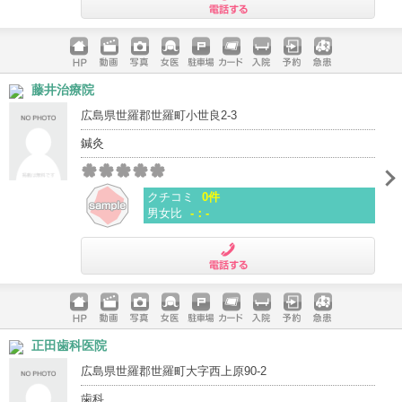
電話する
ホームペ
動画
写真
女医
駐車場
クレジッ
入院
予約
急患
藤井治療院
ージ
トカード
広島県世羅郡世羅町小世良2-3
鍼灸
クチコミ
0件
男女比
-：-
電話する
ホームペ
動画
写真
女医
駐車場
クレジッ
入院
予約
急患
正田歯科医院
ージ
トカード
広島県世羅郡世羅町大字西上原90-2
歯科