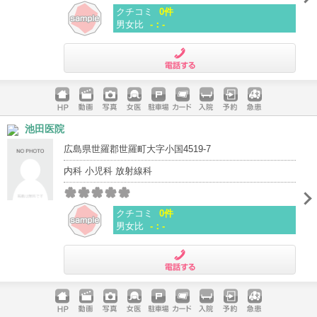
クチコミ
0件
男女比
-：-
電話する
ホームペ
動画
写真
女医
駐車場
クレジッ
入院
予約
急患
池田医院
ージ
トカード
広島県世羅郡世羅町大字小国4519-7
内科 小児科 放射線科
クチコミ
0件
男女比
-：-
電話する