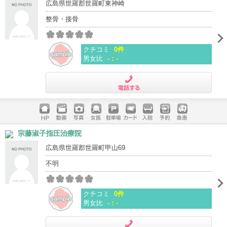
広島県世羅郡世羅町東神崎
整骨・接骨
クチコミ
0件
男女比
-：-
電話する
ホームペ
動画
写真
女医
駐車場
クレジッ
入院
予約
急患
宗藤淑子指圧治療院
ージ
トカード
広島県世羅郡世羅町甲山69
不明
クチコミ
0件
男女比
-：-