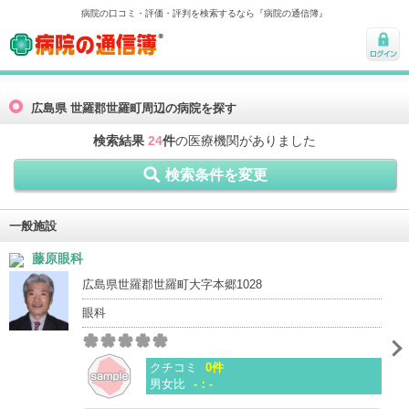
病院の口コミ・評価・評判を検索するなら『病院の通信簿』
病院の通信簿
ログ
イン
広島県 世羅郡世羅町周辺の病院を探す
検索結果
24
件
の医療機関がありました
検索条件を変更
一般施設
藤原眼科
広島県世羅郡世羅町大字本郷1028
眼科
クチコミ
0件
男女比
-：-