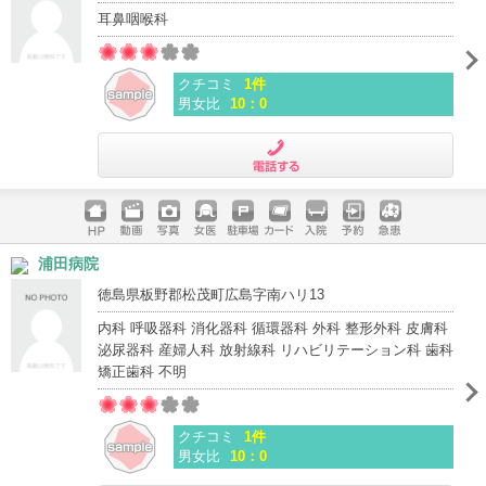
耳鼻咽喉科
クチコミ
1件
男女比
10：0
電話する
ホームペ
動画
写真
女医
駐車場
クレジッ
入院
予約
急患
浦田病院
ージ
トカード
徳島県板野郡松茂町広島字南ハリ13
内科 呼吸器科 消化器科 循環器科 外科 整形外科 皮膚科
泌尿器科 産婦人科 放射線科 リハビリテーション科 歯科
矯正歯科 不明
クチコミ
1件
男女比
10：0