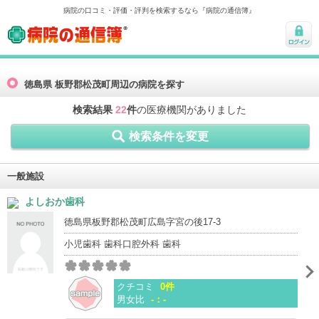
病院の口コミ・評価・評判を検索するなら『病院の通信簿』
病院の通信簿
ログ
イン
徳島県 板野郡松茂町周辺の病院を探す
検索結果
22
件
の医療機関がありました
検索条件を変更
一般施設
よしおか歯科
徳島県板野郡松茂町広島字宮の後17-3
小児歯科 歯科口腔外科 歯科
クチコミ
0件
男女比
-：-