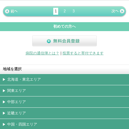
ホームペ
動画
写真
女医
駐車場
クレジッ
入院
予約
急患
ージ
トカード
1
2
3
« 前ペー
次ページ
»
ジ
初めての方へ
無料会員登録
病院の通信簿とは？
|
投票すると寄付できます
地域を選択
北海道・東北エリア
関東エリア
中部エリア
近畿エリア
中国・四国エリア