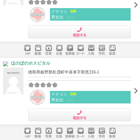
クチコミ
0件
男女比
-：-
電話する
ホームペ
動画
写真
女医
駐車場
クレジッ
入院
予約
急患
ほのぼのホスピタル
ージ
トカード
徳島県板野郡松茂町中喜来字群恵216-1
クチコミ
0件
男女比
-：-
電話する