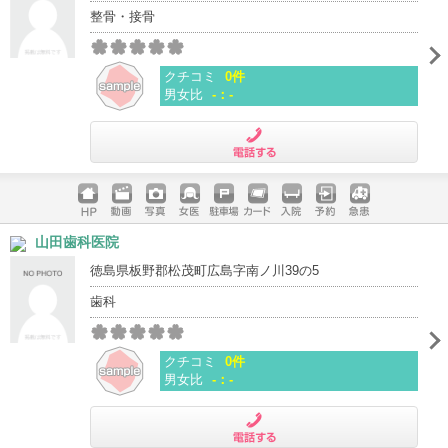
整骨・接骨
クチコミ
0件
男女比
-：-
電話する
ホームペ
動画
写真
女医
駐車場
クレジッ
入院
予約
急患
山田歯科医院
ージ
トカード
徳島県板野郡松茂町広島字南ノ川39の5
歯科
クチコミ
0件
男女比
-：-