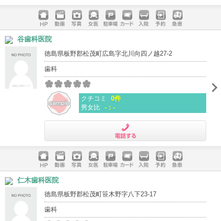
電話する
ホームペ
動画
写真
女医
駐車場
クレジッ
入院
予約
急患
谷歯科医院
ージ
トカード
徳島県板野郡松茂町広島字北川向四ノ越27-2
歯科
クチコミ
0件
男女比
-：-
電話する
ホームペ
動画
写真
女医
駐車場
クレジッ
入院
予約
急患
仁木歯科医院
ージ
トカード
徳島県板野郡松茂町笹木野字八下23-17
歯科