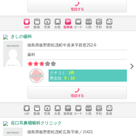
電話する
ホームペ
動画
写真
女医
駐車場
クレジッ
入院
予約
急患
きしの歯科
ージ
トカード
徳島県板野郡松茂町中喜来字群恵252-6
歯科
クチコミ
1件
男女比
0：10
電話する
ホームペ
動画
写真
女医
駐車場
クレジッ
入院
予約
急患
谷口耳鼻咽喉科クリニック
ージ
トカード
徳島県板野郡松茂町広島字南ノ川421