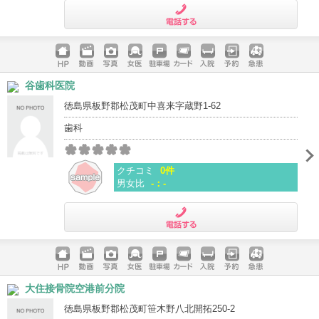
電話する
ホームペ
動画
写真
女医
駐車場
クレジッ
入院
予約
急患
谷歯科医院
ージ
トカード
徳島県板野郡松茂町中喜来字蔵野1-62
歯科
クチコミ
0件
男女比
-：-
電話する
ホームペ
動画
写真
女医
駐車場
クレジッ
入院
予約
急患
大住接骨院空港前分院
ージ
トカード
徳島県板野郡松茂町笹木野八北開拓250-2