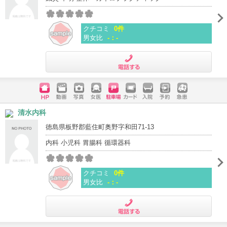
クチコミ
0件
男女比
-：-
電話する
ホームペ
動画
写真
女医
駐車場
クレジッ
入院
予約
急患
清水内科
ージ
トカード
徳島県板野郡藍住町奥野字和田71-13
内科 小児科 胃腸科 循環器科
クチコミ
0件
男女比
-：-
電話する