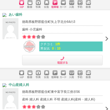
ホームペ
動画
写真
女医
駐車場
クレジッ
入院
予約
急患
あい歯科
ージ
トカード
徳島県板野郡藍住町矢上字北分64の3
歯科 小児歯科
クチコミ
1件
男女比
0：10
電話する
ホームペ
動画
写真
女医
駐車場
クレジッ
入院
予約
急患
中山産婦人科
ージ
トカード
徳島県板野郡藍住町東中富字長江傍示56
産科 婦人科 産婦人科 不明 産婦人科(産科・婦人科)