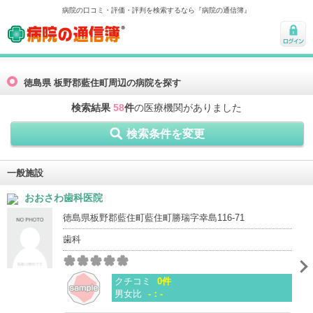
病院の口コミ・評価・評判を検索するなら『病院の通信簿』
病院の通信簿
ログ
イン
徳島県 板野郡藍住町周辺の病院を探す
検索結果
58
件
の医療機関がありました
検索条件を変更
一般施設
おおさわ歯科医院
徳島県板野郡藍住町藍住町勝瑞字幸島116-71
歯科
クチコミ
0件
男女比
-：-