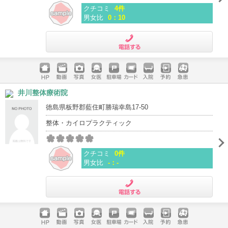
クチコミ
4件
男女比
0：10
電話する
ホームペ
動画
写真
女医
駐車場
クレジッ
入院
予約
急患
井川整体療術院
ージ
トカード
徳島県板野郡藍住町勝瑞幸島17-50
整体・カイロプラクティック
クチコミ
0件
男女比
-：-
電話する