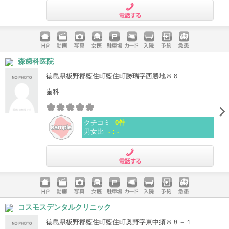
電話する
ホームペ
動画
写真
女医
駐車場
クレジッ
入院
予約
急患
森歯科医院
ージ
トカード
徳島県板野郡藍住町藍住町勝瑞字西勝地８６
歯科
クチコミ
0件
男女比
-：-
電話する
ホームペ
動画
写真
女医
駐車場
クレジッ
入院
予約
急患
コスモスデンタルクリニック
ージ
トカード
徳島県板野郡藍住町藍住町奥野字東中須８８－１