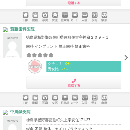
電話する
ホームペ
動画
写真
女医
駐車場
クレジッ
入院
予約
急患
斎藤歯科医院
ージ
トカード
徳島県板野郡藍住町藍住町住吉字神蔵２０９－１
歯科 インプラント 矯正歯科 矯正歯科
クチコミ
0件
男女比
-：-
電話する
ホームペ
動画
写真
女医
駐車場
クレジッ
入院
予約
急患
中川鍼灸院
ージ
トカード
徳島県板野郡藍住町矢上字安任171-37
鍼灸 不明 整体・カイロプラクティック