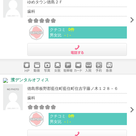
ゆめタウン徳島２Ｆ
歯科
クチコミ
0件
男女比
-：-
電話する
ホームペ
動画
写真
女医
駐車場
クレジッ
入院
予約
急患
濱デンタルオフィス
ージ
トカード
徳島県板野郡藍住町藍住町住吉字藤ノ木１２８－６
歯科
クチコミ
0件
男女比
-：-