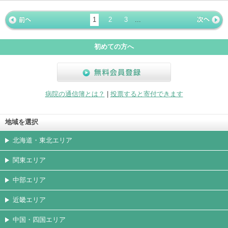
ホームペ
動画
写真
女医
駐車場
クレジッ
入院
予約
急患
ージ
トカード
1
2
3
...
« 前ペー
次ページ
»
ジ
初めての方へ
無料会員登録
病院の通信簿とは？
|
投票すると寄付できます
地域を選択
北海道・東北エリア
関東エリア
中部エリア
近畿エリア
中国・四国エリア