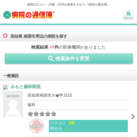
病院の口コミ・評価・評判を検索するなら『病院の通信簿』
病院の通信簿
ログ
イン
高知県 南国市周辺の病院を探す
検索結果
69
件
の医療機関がありました
検索条件を変更
一般施設
みもと歯科医院
高知県南国市大�甲1515
歯科
クチコミ
0件
男女比
-：-