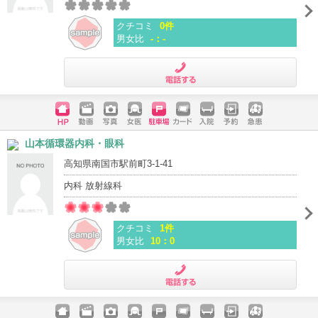
クチコミ
0件
男女比
-：-
電話する
ホームペ
動画
写真
女医
駐車場
クレジッ
入院
予約
急患
山本循環器内科・眼科
ージ
トカード
高知県南国市駅前町3-1-41
内科 放射線科
クチコミ
1件
男女比
10：0
電話する