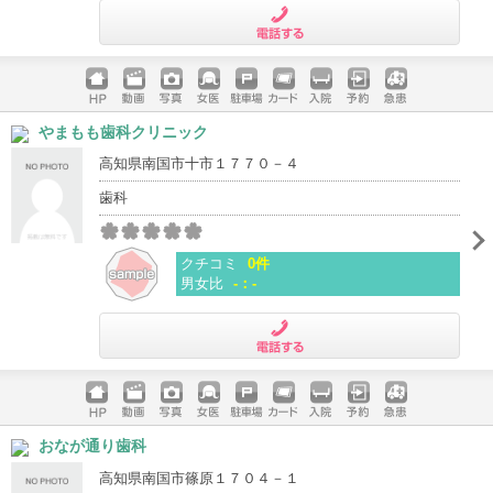
電話する
ホームペ
動画
写真
女医
駐車場
クレジッ
入院
予約
急患
やまもも歯科クリニック
ージ
トカード
高知県南国市十市１７７０－４
歯科
クチコミ
0件
男女比
-：-
電話する
ホームペ
動画
写真
女医
駐車場
クレジッ
入院
予約
急患
おなが通り歯科
ージ
トカード
高知県南国市篠原１７０４－１