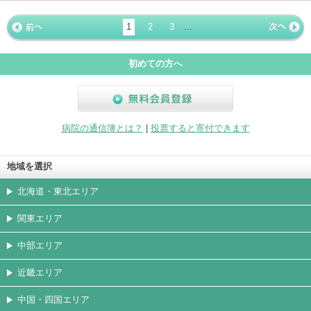
ホームペ
動画
写真
女医
駐車場
クレジッ
入院
予約
急患
ージ
トカード
1
2
3
...
« 前ペー
次ページ
»
ジ
初めての方へ
無料会員登録
病院の通信簿とは？
|
投票すると寄付できます
地域を選択
北海道・東北エリア
関東エリア
中部エリア
近畿エリア
中国・四国エリア