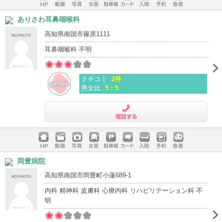
ホームペ
動画
写真
女医
駐車場
クレジッ
入院
予約
急患
ありさわ耳鼻咽喉科
ージ
トカード
高知県南国市篠原1111
耳鼻咽喉科 不明
クチコミ
2件
男女比
5：5
電話する
ホームペ
動画
写真
女医
駐車場
クレジッ
入院
予約
急患
岡豊病院
ージ
トカード
高知県南国市岡豊町小蓮689-1
内科 精神科 皮膚科 心療内科 リハビリテーション科 不
明