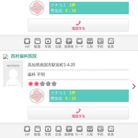
クチコミ
1件
男女比
0：10
電話する
ホームペ
動画
写真
女医
駐車場
クレジッ
入院
予約
急患
西村歯科医院
ージ
トカード
高知県南国市駅前町1-4-20
歯科 不明
クチコミ
1件
男女比
0：10
電話する