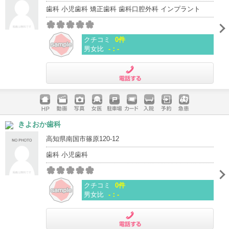
歯科 小児歯科 矯正歯科 歯科口腔外科 インプラント
クチコミ
0件
男女比
-：-
電話する
ホームペ
動画
写真
女医
駐車場
クレジッ
入院
予約
急患
きよおか歯科
ージ
トカード
高知県南国市篠原120-12
歯科 小児歯科
クチコミ
0件
男女比
-：-