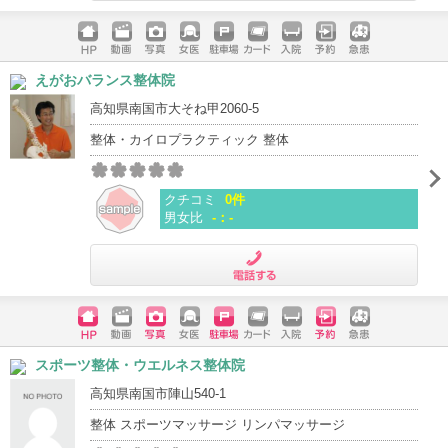
電話する
ホームペ
動画
写真
女医
駐車場
クレジッ
入院
予約
急患
えがおバランス整体院
ージ
トカード
高知県南国市大そね甲2060-5
整体・カイロプラクティック 整体
クチコミ
0件
男女比
-：-
電話する
ホームペ
動画
写真
女医
駐車場
クレジッ
入院
予約
急患
スポーツ整体・ウエルネス整体院
ージ
トカード
高知県南国市陣山540-1
整体 スポーツマッサージ リンパマッサージ