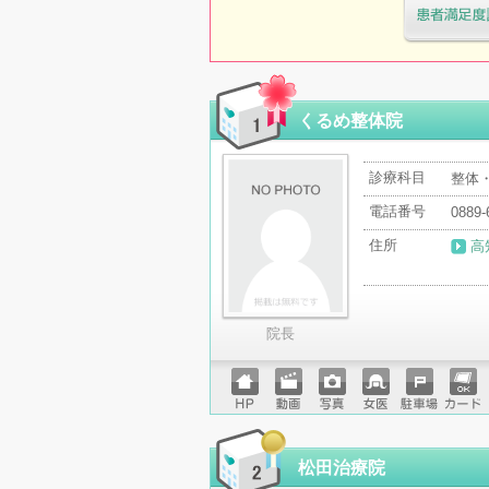
医療機関・治
「病院の通信
くるめ整体院
診療科目
整体
電話番号
0889-
住所
高
院長
ホーム
動画
写真
女医
駐車場
クレジ
ページ
ットカ
ード
松田治療院