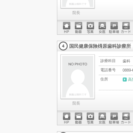
院長
ホーム
動画
写真
女医
駐車場
クレジ
ページ
ットカ
国民健康保険梼原歯科診療所
ード
4
診療科目
歯科
電話番号
0889-
住所
高
院長
ホーム
動画
写真
女医
駐車場
クレジ
ページ
ットカ