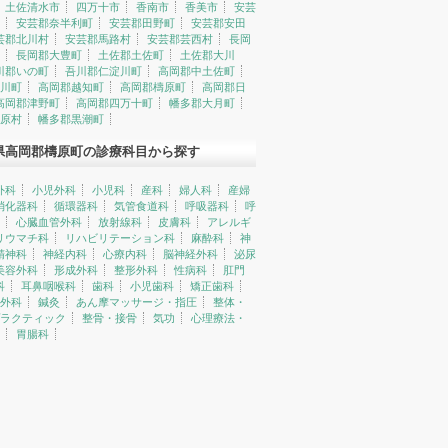
土佐清水市
四万十市
香南市
香美市
安芸
安芸郡奈半利町
安芸郡田野町
安芸郡安田
芸郡北川村
安芸郡馬路村
安芸郡芸西村
長岡
長岡郡大豊町
土佐郡土佐町
土佐郡大川
川郡いの町
吾川郡仁淀川町
高岡郡中土佐町
川町
高岡郡越知町
高岡郡檮原町
高岡郡日
高岡郡津野町
高岡郡四万十町
幡多郡大月町
原村
幡多郡黒潮町
県高岡郡檮原町の診療科目から探す
外科
小児外科
小児科
産科
婦人科
産婦
消化器科
循環器科
気管食道科
呼吸器科
呼
心臓血管外科
放射線科
皮膚科
アレルギ
リウマチ科
リハビリテーション科
麻酔科
神
精神科
神経内科
心療内科
脳神経外科
泌尿
美容外科
形成外科
整形外科
性病科
肛門
科
耳鼻咽喉科
歯科
小児歯科
矯正歯科
外科
鍼灸
あん摩マッサージ・指圧
整体・
ラクティック
整骨・接骨
気功
心理療法・
胃腸科