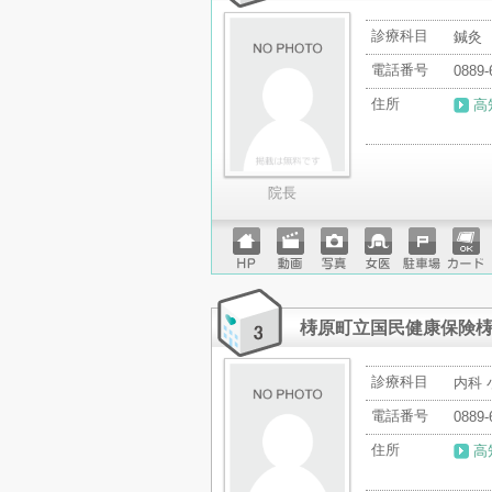
診療科目
鍼灸
電話番号
0889-
住所
高
院長
ホーム
動画
写真
女医
駐車場
クレジ
ページ
ットカ
ード
梼原町立国民健康保険
診療科目
内科 
電話番号
0889-
住所
高