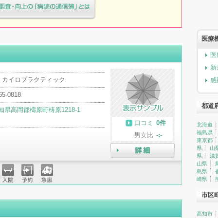
療院様へ患者満足度調査・向上の
簿」とは
医療
医
新
・カイロプラクティック
感
65-0818
都道
知県高岡郡檮原町梼原1218-1
口コミ
0件
北海道
福島県
男女比
-:-
東京都
県
山
県
滋
詳細
山県
島県
崎県
入院
予約
急患
市区
高知市