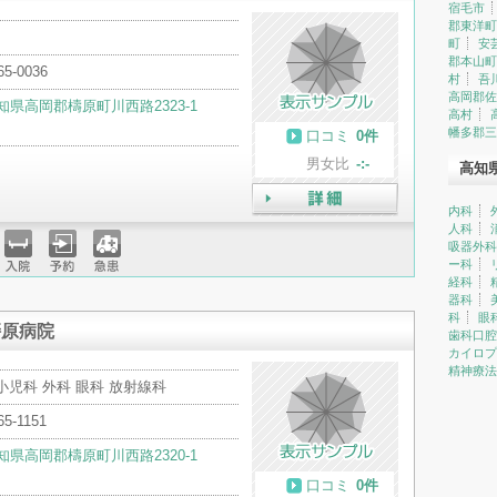
宿毛市
郡東洋町
町
安
郡本山町
65-0036
村
吾
高岡郡佐
知県高岡郡檮原町川西路2323-1
高村
幡多郡三
口コミ
0件
男女比
-:-
高知
内科
詳細
人科
吸器外科
ー科
入院
予約
急患
経科
器科
科
眼
梼原病院
歯科口腔
カイロプ
精神療法
小児科 外科 眼科 放射線科
65-1151
知県高岡郡檮原町川西路2320-1
口コミ
0件