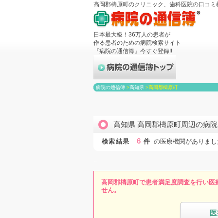
高岡郡檮原町のクリニック、歯科医院の口コミ
日本最大級！36万人の患者が
作る患者のための病院検索サイト
『病院の通信簿』今すぐ登録!!
病院の通信簿
>
高知県
>
高岡郡檮原町
高知県 高岡郡檮原町周辺の病
6
検索結果
件
の医療機関がありまし
高岡郡檮原町で患者満足度調査を行い医
せん。