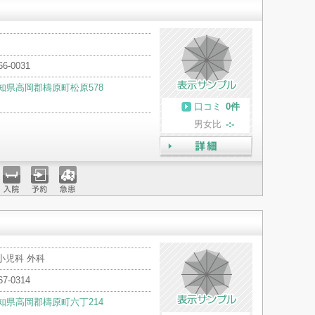
66-0031
知県高岡郡檮原町松原578
口コミ
0件
男女比
-:-
詳細
入院
予約
急患
小児科 外科
67-0314
知県高岡郡檮原町六丁214