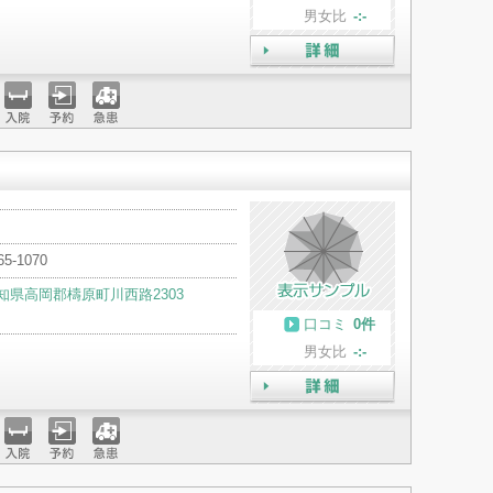
男女比
-:-
詳細
入院
予約
急患
65-1070
知県高岡郡檮原町川西路2303
口コミ
0件
男女比
-:-
詳細
入院
予約
急患