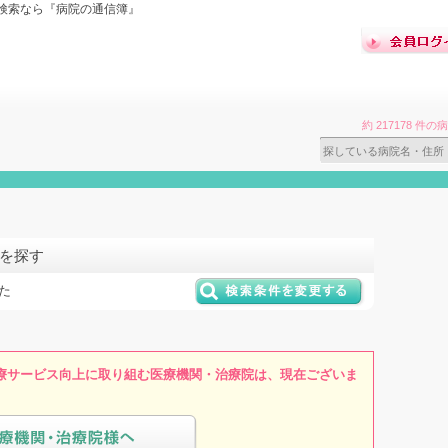
検索なら『病院の通信簿』
約 217178 
院を探す
た
療サービス向上に取り組む医療機関・治療院は、現在ございま