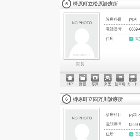
梼原町立松原診療所
ード
5
診療科目
内科
電話番号
0889-
住所
高
院長
ホーム
動画
写真
女医
駐車場
クレジ
ページ
ットカ
梼原町立四万川診療所
ード
6
診療科目
内科 
電話番号
0889-
住所
高