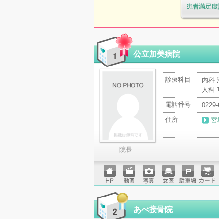
医療機関・治
「病院の通信
公立加美病院
診療科目
内科 
人科
電話番号
0229-
住所
宮
院長
ホーム
動画
写真
女医
駐車場
クレジ
ページ
ットカ
ード
あべ接骨院