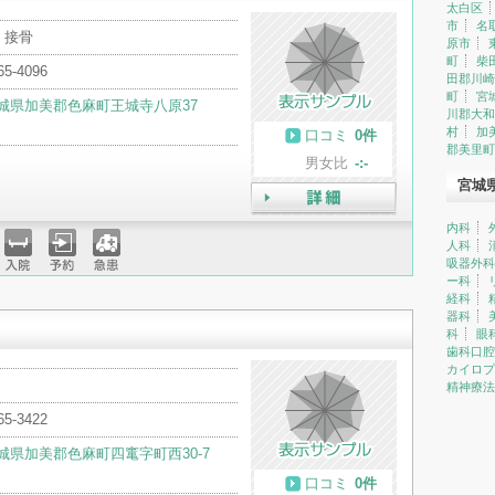
太白区
市
名
・接骨
原市
町
柴
65-4096
田郡川崎
町
宮
城県加美郡色麻町王城寺八原37
川郡大和
村
加
口コミ
0件
郡美里町
男女比
-:-
宮城
詳細
内科
人科
吸器外科
入院
予約
急患
ー科
経科
器科
科
眼
歯科口腔
カイロプ
精神療法
65-3422
城県加美郡色麻町四竃字町西30-7
口コミ
0件