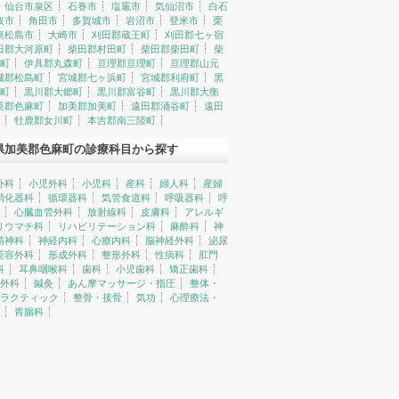
仙台市泉区
石巻市
塩竈市
気仙沼市
白石
取市
角田市
多賀城市
岩沼市
登米市
栗
東松島市
大崎市
刈田郡蔵王町
刈田郡七ヶ宿
田郡大河原町
柴田郡村田町
柴田郡柴田町
柴
町
伊具郡丸森町
亘理郡亘理町
亘理郡山元
城郡松島町
宮城郡七ヶ浜町
宮城郡利府町
黒
町
黒川郡大郷町
黒川郡富谷町
黒川郡大衡
美郡色麻町
加美郡加美町
遠田郡涌谷町
遠田
牡鹿郡女川町
本吉郡南三陸町
県加美郡色麻町の診療科目から探す
外科
小児外科
小児科
産科
婦人科
産婦
消化器科
循環器科
気管食道科
呼吸器科
呼
心臓血管外科
放射線科
皮膚科
アレルギ
リウマチ科
リハビリテーション科
麻酔科
神
精神科
神経内科
心療内科
脳神経外科
泌尿
美容外科
形成外科
整形外科
性病科
肛門
科
耳鼻咽喉科
歯科
小児歯科
矯正歯科
外科
鍼灸
あん摩マッサージ・指圧
整体・
ラクティック
整骨・接骨
気功
心理療法・
胃腸科