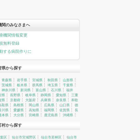
機関のみなさまへ
療機関情報変更
規無料登録
動する病院作りに
府県から探す
青森県
岩手県
宮城県
秋田県
山形県
茨城県
栃木県
群馬県
埼玉県
千葉県
神奈川県
新潟県
富山県
石川県
福井
梨県
長野県
岐阜県
静岡県
愛知県
三重
賀県
京都府
大阪府
兵庫県
奈良県
和歌
鳥取県
島根県
岡山県
広島県
山口県
徳
香川県
愛媛県
高知県
福岡県
佐賀県
長
熊本県
大分県
宮崎県
鹿児島県
沖縄県
町村から探す
葉区
仙台市宮城野区
仙台市若林区
仙台市