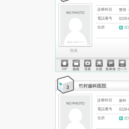
診療科目
整骨
電話番号
0229-
住所
宮
院長
ホーム
動画
写真
女医
駐車場
クレジ
ページ
ットカ
ード
竹村歯科医院
診療科目
歯科
電話番号
0229-
住所
宮