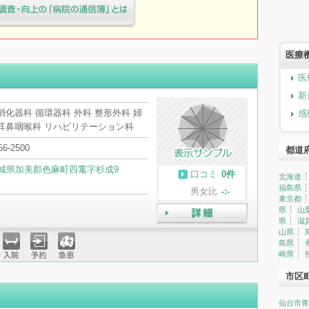
療院様へ患者満足度調査・向上の
簿」とは
医療
医
新
消化器科 循環器科 外科 整形外科 婦
感
 耳鼻咽喉科 リハビリテーション科
66-2500
都道
城県加美郡色麻町四竃字杉成9
口コミ
0件
北海道
福島県
男女比
-:-
東京都
県
山
県
滋
詳細
山県
島県
崎県
入院
予約
急患
市区
仙台市青