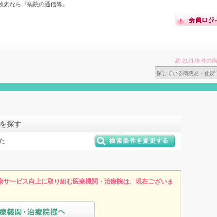
検索なら『病院の通信簿』
約 217178 
院を探す
た
療サービス向上に取り組む医療機関・治療院は、現在ございま