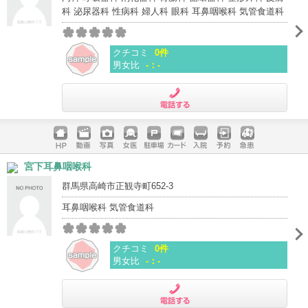
科 泌尿器科 性病科 婦人科 眼科 耳鼻咽喉科 気管食道科
クチコミ
0件
男女比
-：-
電話する
ホームペ
動画
写真
女医
駐車場
クレジッ
入院
予約
急患
宮下耳鼻咽喉科
ージ
トカード
群馬県高崎市正観寺町652-3
耳鼻咽喉科 気管食道科
クチコミ
0件
男女比
-：-