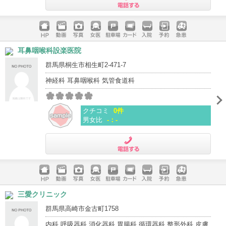
電話する
ホームペ
動画
写真
女医
駐車場
クレジッ
入院
予約
急患
耳鼻咽喉科設楽医院
ージ
トカード
群馬県桐生市相生町2-471-7
神経科 耳鼻咽喉科 気管食道科
クチコミ
0件
男女比
-：-
電話する
ホームペ
動画
写真
女医
駐車場
クレジッ
入院
予約
急患
三愛クリニック
ージ
トカード
群馬県高崎市金古町1758
内科 呼吸器科 消化器科 胃腸科 循環器科 整形外科 皮膚