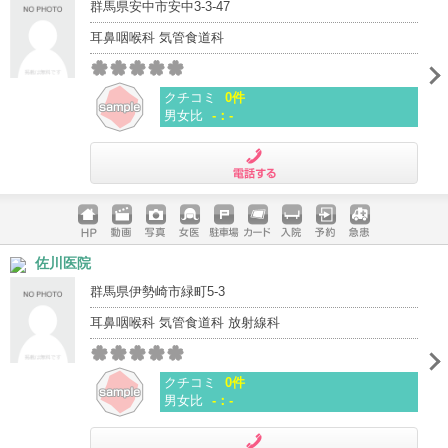
群馬県安中市安中3-3-47
耳鼻咽喉科 気管食道科
クチコミ
0件
男女比
-：-
電話する
ホームペ
動画
写真
女医
駐車場
クレジッ
入院
予約
急患
佐川医院
ージ
トカード
群馬県伊勢崎市緑町5-3
耳鼻咽喉科 気管食道科 放射線科
クチコミ
0件
男女比
-：-