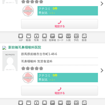
クチコミ
0件
男女比
-：-
電話する
ホームペ
動画
写真
女医
駐車場
クレジッ
入院
予約
急患
新前橋耳鼻咽喉科医院
ージ
トカード
群馬県前橋市古市町1-48-6
耳鼻咽喉科 気管食道科
クチコミ
0件
男女比
-：-
電話する