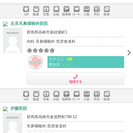
電話する
ホームペ
動画
写真
女医
駐車場
クレジッ
入院
予約
急患
吉見耳鼻咽喉科医院
ージ
トカード
群馬県高崎市新紺屋町1
内科 耳鼻咽喉科 気管食道科
クチコミ
0件
男女比
-：-
電話する
ホームペ
動画
写真
女医
駐車場
クレジッ
入院
予約
急患
伊藤医院
ージ
トカード
群馬県高崎市倉賀野町798-12
耳鼻咽喉科 気管食道科