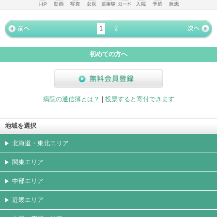
ホームペ
動画
写真
女医
駐車場
クレジッ
入院
予約
急患
ージ
トカード
1
2
« 前ペー
次ページ
»
ジ
初めての方へ
無料会員登録
病院の通信簿とは？
|
投票すると寄付できます
地域を選択
北海道・東北エリア
関東エリア
中部エリア
近畿エリア