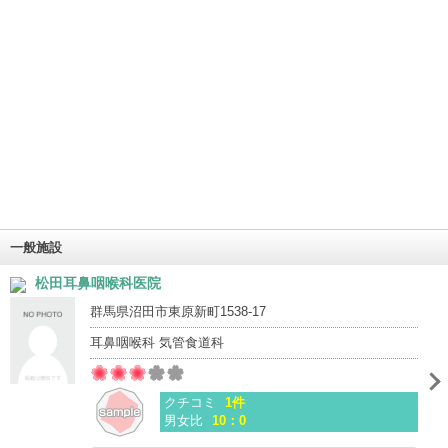
一般施設
松田耳鼻咽喉科医院
群馬県沼田市東原新町1538-17
耳鼻咽喉科 気管食道科
クチコミ
1件
男女比
10：0