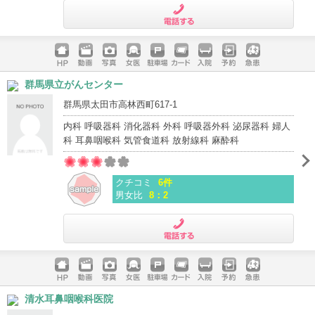
電話する
ホームペ
動画
写真
女医
駐車場
クレジッ
入院
予約
急患
群馬県立がんセンター
ージ
トカード
群馬県太田市高林西町617-1
内科 呼吸器科 消化器科 外科 呼吸器外科 泌尿器科 婦人
科 耳鼻咽喉科 気管食道科 放射線科 麻酔科
クチコミ
6件
男女比
8：2
電話する
ホームペ
動画
写真
女医
駐車場
クレジッ
入院
予約
急患
清水耳鼻咽喉科医院
ージ
トカード