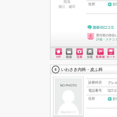
院長
住所
群
堀江 健司
最新の口コミ
受付前の待合
評価・クチコ
ホーム
動画
写真
女医
駐車場
クレジ
ページ
ットカ
いわさき内科・皮ふ科
ード
6
診療科目
アレ
電話番号
027-2
住所
群