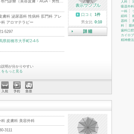
専門診療（美容皮膚・AGA・男性…
人科
吸器外科
ー科
口コミ
1件
皮膚科 泌尿器科 性病科 肛門科 アレ
経科
器科
男女比
0:10
ー科 アロマテラピー
科
眼
歯科口腔
21-5297
カイロプ
詳細
精神療法
馬県前橋市大手町2-4-5
の説明が分かりやすい
ミをもっと見る
入院
予約
急患
科 皮膚科 美容外科
30-3111