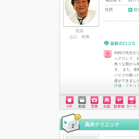
0277-
住所
群
院長
山口 和孝
最新の口コミ
内科の先生が
ックスして、
色々な面から
す。 また、
バイスや困っ
産ができまし
評価・クチコ
ホーム
動画
写真
女医
駐車場
クレジ
ページ
ットカ
ード
高井クリニック