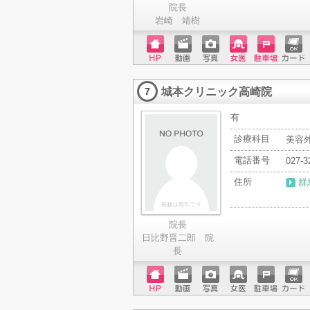
院長
岩崎 靖樹
ホーム
動画
写真
女医
駐車場
クレジ
ページ
ットカ
城本クリニック高崎院
ード
7
有
診療科目
美容外
電話番号
027-3
住所
群
院長
日比野晋二郎 院
長
ホーム
動画
写真
女医
駐車場
クレジ
ページ
ットカ