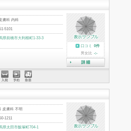
皮膚科 内科
51-5101
馬県前橋市大利根町1-33-3
口コミ
0件
男女比
-:-
詳細
入院
予約
急患
 皮膚科 不明
60-1211
馬県太田市飯塚町704-1