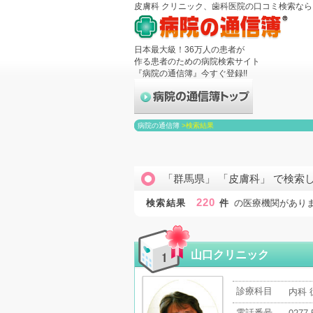
皮膚科 クリニック、歯科医院の口コミ検索な
日本最大級！36万人の患者が
作る患者のための病院検索サイト
『病院の通信簿』今すぐ登録!!
病院の通信簿
>
検索結果
「群馬県」 「皮膚科」 で検索
220
検索結果
件
の医療機関があり
山口クリニック
診療科目
内科 
電話番号