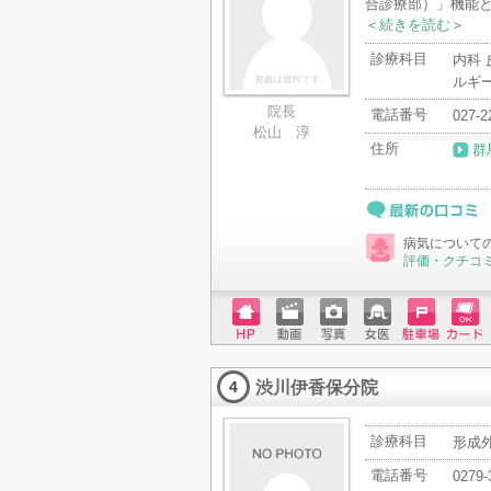
合診療部）」機能と
＜
続きを読む
＞
診療科目
内科 
ルギ
院長
電話番号
027-2
松山 淳
住所
群
最新の口コミ
病気について
評価・クチコ
ホーム
動画
写真
女医
駐車場
クレジ
ページ
ットカ
渋川伊香保分院
ード
4
診療科目
形成外
電話番号
0279-