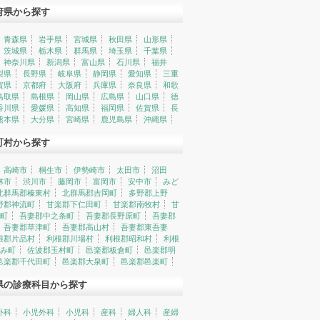
府県から探す
青森県
岩手県
宮城県
秋田県
山形県
茨城県
栃木県
群馬県
埼玉県
千葉県
神奈川県
新潟県
富山県
石川県
福井
梨県
長野県
岐阜県
静岡県
愛知県
三重
賀県
京都府
大阪府
兵庫県
奈良県
和歌
鳥取県
島根県
岡山県
広島県
山口県
徳
香川県
愛媛県
高知県
福岡県
佐賀県
長
熊本県
大分県
宮崎県
鹿児島県
沖縄県
町村から探す
高崎市
桐生市
伊勢崎市
太田市
沼田
林市
渋川市
藤岡市
富岡市
安中市
みど
北群馬郡榛東村
北群馬郡吉岡町
多野郡上野
野郡神流町
甘楽郡下仁田町
甘楽郡南牧村
甘
町
吾妻郡中之条町
吾妻郡長野原町
吾妻郡
吾妻郡草津町
吾妻郡高山村
吾妻郡東吾妻
根郡片品村
利根郡川場村
利根郡昭和村
利根
み町
佐波郡玉村町
邑楽郡板倉町
邑楽郡明
邑楽郡千代田町
邑楽郡大泉町
邑楽郡邑楽町
県の診療科目から探す
外科
小児外科
小児科
産科
婦人科
産婦