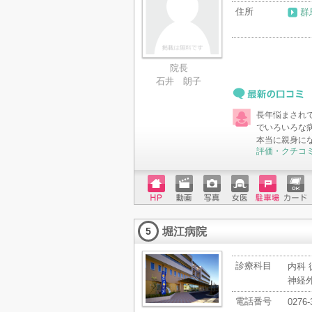
住所
群
院長
石井 朗子
最新の口コミ
長年悩まされ
でいろいろな
本当に親身に
評価・クチコ
ホーム
動画
写真
女医
駐車場
クレジ
ページ
ットカ
堀江病院
ード
5
診療科目
内科 
神経外
電話番号
0276-