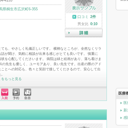
54-4153
馬県桐生市広沢町6-355
口コミ
2件
男女比
0:10
詳細
とても、やさしく礼儀正しいです。 横柄なところが、全然なくリラ
お話が聞け、気軽に相談が出来る感じがとても良いです。 慎重に
病状を心配してくださいます。 病院は緑と絵画があり、落ち着けま
産科の先生も優しく、ユーモアあり、良い先生です。出産の際のアド
たことへの対応も、色々と笑顔で接してくださるので、安心して出
た。
ミをもっと見る
医療
入院
予約
急患
医
新
感