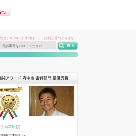
件の病院と、約 94114 件の口コミ・評判が見つかります。
機関アワード 府中市 歯科部門 最優秀賞
壬生歯科医院
都府中市本宿町4-