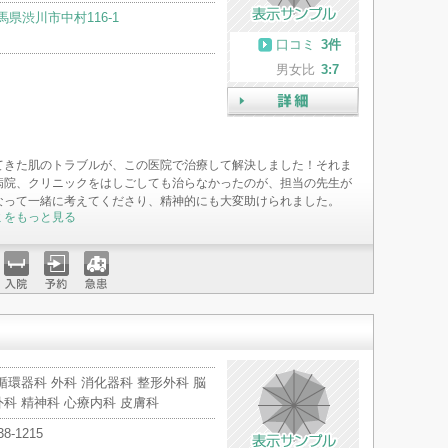
馬県渋川市中村116-1
口コミ
3件
男女比
3:7
詳細
てきた肌のトラブルが、この医院で治療して解決しました！それま
病院、クリニックをはしごしても治らなかったのが、担当の先生が
なって一緒に考えてくださり、精神的にも大変助けられました。
ミをもっと見る
入院
予約
急患
循環器科 外科 消化器科 整形外科 脳
科 精神科 心療内科 皮膚科
38-1215