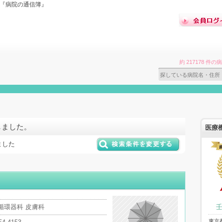
ら『病院の通信簿』
約 217178 
しました。
医療
ました
循環器科 皮膚科
東京