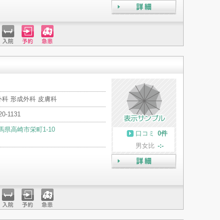
詳細
入院
予約
急患
科 形成外科 皮膚科
20-1131
馬県高崎市栄町1-10
口コミ
0件
男女比
-:-
詳細
入院
予約
急患