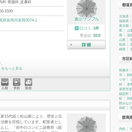
内科 胃腸科 皮膚科
都道
60-1500
北海道
馬県富岡市富岡3074-1
福島県
東京都
口コミ
1件
県
山
男女比
10:0
県
滋
山県
島県
崎県
詳細
市区
す。
ミをもっと見る
前橋市
市
館
り市
村
多
楽郡甘楽
入院
予約
急患
嬬恋村
町
利
郡みなか
和町
家15代続く松山家により、歴史と伝
群馬
た治療を目指しています。町医者とし
重んじ、「街中のコンビニ診療所（総
内科