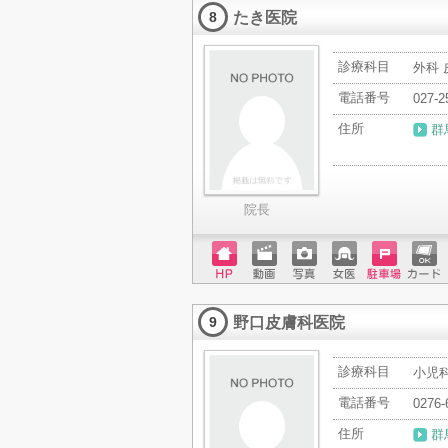
たき医院
ード
8
診療科目
外科 
電話番号
027-2
住所
群
院長
ホーム
動画
写真
女医
駐車場
クレジ
ページ
ットカ
野口皮膚科医院
ード
9
診療科目
小児科
電話番号
0276-
住所
群