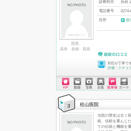
診療科目
外科 
電話番号
0274-
住所
群
院長
高井 良樹 院長
最新の口コミ
対応が丁寧で
評価・クチコ
ホーム
動画
写真
女医
駐車場
クレジ
ページ
ットカ
ード
松山医院
当院の歴史は古く医
統、信頼を重んじ
ての伝統と機能を