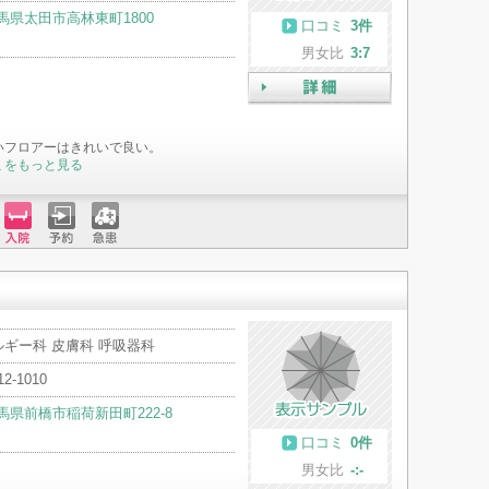
馬県太田市高林東町1800
口コミ
3件
男女比
3:7
詳細
いフロアーはきれいで良い。
ミをもっと見る
入院
予約
急患
ルギー科 皮膚科 呼吸器科
12-1010
馬県前橋市稲荷新田町222-8
口コミ
0件
男女比
-:-