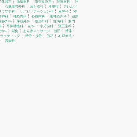
消化器科
循環器科
気管食道科
呼吸器科
呼
心臓血管外科
放射線科
皮膚科
アレルギ
リウマチ科
リハビリテーション科
麻酔科
神
精神科
神経内科
心療内科
脳神経外科
泌尿
美容外科
形成外科
整形外科
性病科
肛門
科
耳鼻咽喉科
歯科
小児歯科
矯正歯科
外科
鍼灸
あん摩マッサージ・指圧
整体・
ラクティック
整骨・接骨
気功
心理療法・
胃腸科