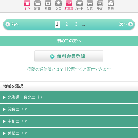
ホームペ
動画
写真
女医
駐車場
クレジッ
入院
予約
急患
ージ
トカード
1
2
3
...
« 前ペー
次ページ
»
ジ
初めての方へ
無料会員登録
病院の通信簿とは？
|
投票すると寄付できます
地域を選択
北海道・東北エリア
関東エリア
中部エリア
近畿エリア