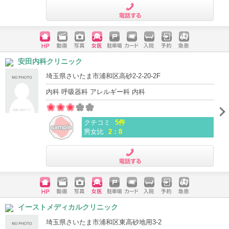
電話する
ホームペ
動画
写真
女医
駐車場
クレジッ
入院
予約
急患
安田内科クリニック
ージ
トカード
埼玉県さいたま市浦和区高砂2-2-20-2F
内科 呼吸器科 アレルギー科 内科
クチコミ
5件
男女比
2：8
電話する
ホームペ
動画
写真
女医
駐車場
クレジッ
入院
予約
急患
イーストメディカルクリニック
ージ
トカード
埼玉県さいたま市浦和区東高砂地用3-2