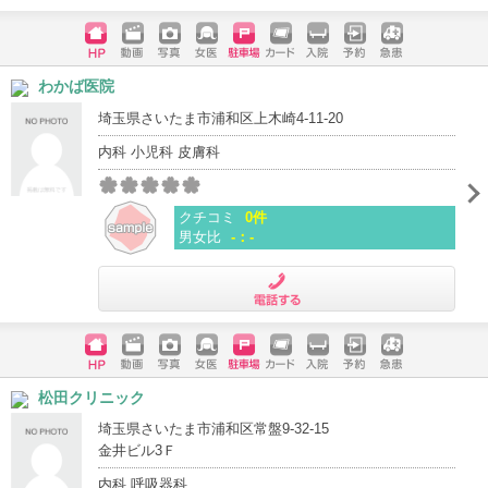
電話する
ホームペ
動画
写真
女医
駐車場
クレジッ
入院
予約
急患
わかば医院
ージ
トカード
埼玉県さいたま市浦和区上木崎4-11-20
内科 小児科 皮膚科
クチコミ
0件
男女比
-：-
電話する
ホームペ
動画
写真
女医
駐車場
クレジッ
入院
予約
急患
松田クリニック
ージ
トカード
埼玉県さいたま市浦和区常盤9-32-15
金井ビル3Ｆ
内科 呼吸器科