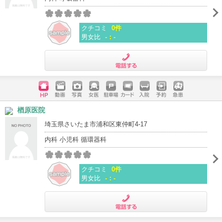
クチコミ
0件
男女比
-：-
電話する
ホームペ
動画
写真
女医
駐車場
クレジッ
入院
予約
急患
楢原医院
ージ
トカード
埼玉県さいたま市浦和区東仲町4-17
内科 小児科 循環器科
クチコミ
0件
男女比
-：-
電話する