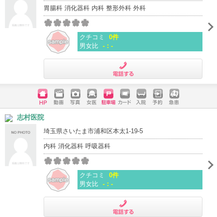
胃腸科 消化器科 内科 整形外科 外科
クチコミ
0件
男女比
-：-
電話する
ホームペ
動画
写真
女医
駐車場
クレジッ
入院
予約
急患
志村医院
ージ
トカード
埼玉県さいたま市浦和区本太1-19-5
内科 消化器科 呼吸器科
クチコミ
0件
男女比
-：-