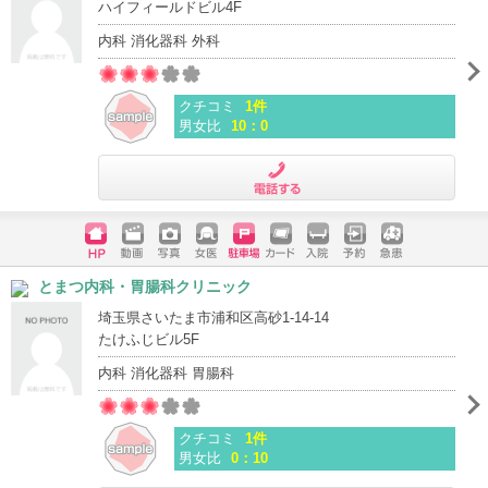
ハイフィールドビル4F
内科 消化器科 外科
クチコミ
1件
男女比
10：0
電話する
ホームペ
動画
写真
女医
駐車場
クレジッ
入院
予約
急患
とまつ内科・胃腸科クリニック
ージ
トカード
埼玉県さいたま市浦和区高砂1-14-14
たけふじビル5F
内科 消化器科 胃腸科
クチコミ
1件
男女比
0：10