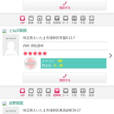
電話する
ホームペ
動画
写真
女医
駐車場
クレジッ
入院
予約
急患
とね川医院
ージ
トカード
埼玉県さいたま市浦和区常盤6-11-7
内科 消化器科
クチコミ
1件
男女比
0：10
電話する
ホームペ
動画
写真
女医
駐車場
クレジッ
入院
予約
急患
吉野医院
ージ
トカード
埼玉県さいたま市浦和区東高砂町26-17