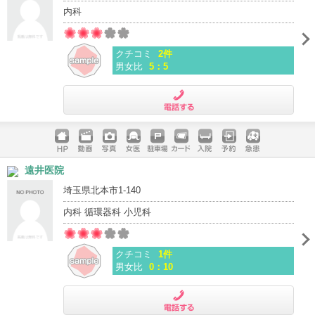
内科
クチコミ
2件
男女比
5：5
電話する
ホームペ
動画
写真
女医
駐車場
クレジッ
入院
予約
急患
遠井医院
ージ
トカード
埼玉県北本市1-140
内科 循環器科 小児科
クチコミ
1件
男女比
0：10