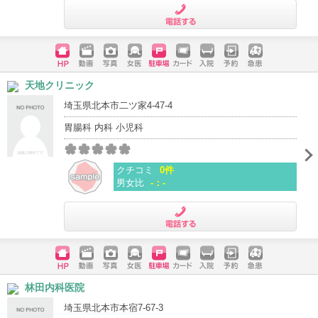
電話する
ホームペ
動画
写真
女医
駐車場
クレジッ
入院
予約
急患
天地クリニック
ージ
トカード
埼玉県北本市二ツ家4-47-4
胃腸科 内科 小児科
クチコミ
0件
男女比
-：-
電話する
ホームペ
動画
写真
女医
駐車場
クレジッ
入院
予約
急患
林田内科医院
ージ
トカード
埼玉県北本市本宿7-67-3