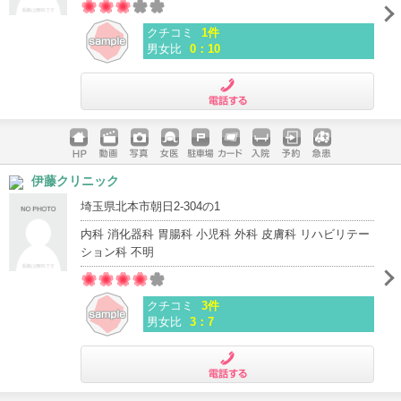
クチコミ
1件
男女比
0：10
電話する
ホームペ
動画
写真
女医
駐車場
クレジッ
入院
予約
急患
伊藤クリニック
ージ
トカード
埼玉県北本市朝日2-304の1
内科 消化器科 胃腸科 小児科 外科 皮膚科 リハビリテー
ション科 不明
クチコミ
3件
男女比
3：7
電話する