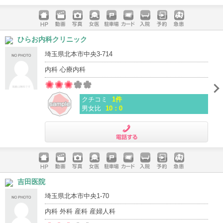
電話する
ホームペ
動画
写真
女医
駐車場
クレジッ
入院
予約
急患
ひらお内科クリニック
ージ
トカード
埼玉県北本市中央3-714
内科 心療内科
クチコミ
1件
男女比
10：0
電話する
ホームペ
動画
写真
女医
駐車場
クレジッ
入院
予約
急患
吉田医院
ージ
トカード
埼玉県北本市中央1-70
内科 外科 産科 産婦人科