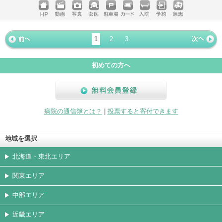
ホームペ
動画
写真
女医
駐車場
クレジッ
入院
予約
急患
ージ
トカード
1
2
3
« 前ペー
次ページ
»
ジ
初めての方へ
無料会員登録
病院の通信簿とは？
|
投票すると寄付できます
地域を選択
北海道・東北エリア
関東エリア
中部エリア
近畿エリア