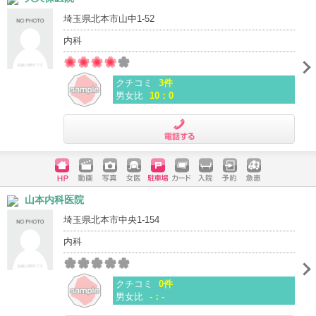
埼玉県北本市山中1-52
内科
クチコミ
3件
男女比
10：0
電話する
ホームペ
動画
写真
女医
駐車場
クレジッ
入院
予約
急患
山本内科医院
ージ
トカード
埼玉県北本市中央1-154
内科
クチコミ
0件
男女比
-：-