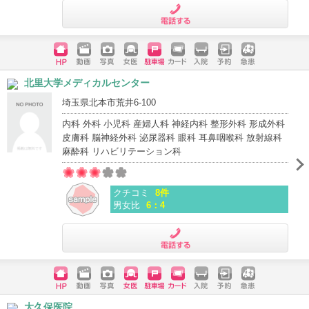
電話する
ホームペ
動画
写真
女医
駐車場
クレジッ
入院
予約
急患
北里大学メディカルセンター
ージ
トカード
埼玉県北本市荒井6-100
内科 外科 小児科 産婦人科 神経内科 整形外科 形成外科
皮膚科 脳神経外科 泌尿器科 眼科 耳鼻咽喉科 放射線科
麻酔科 リハビリテーション科
クチコミ
8件
男女比
6：4
電話する
ホームペ
動画
写真
女医
駐車場
クレジッ
入院
予約
急患
大久保医院
ージ
トカード