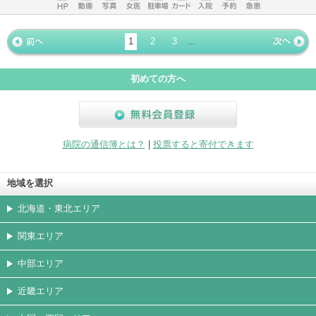
ホームペ
動画
写真
女医
駐車場
クレジッ
入院
予約
急患
ージ
トカード
1
2
3
...
« 前ペー
次ページ
»
ジ
初めての方へ
無料会員登録
病院の通信簿とは？
|
投票すると寄付できます
地域を選択
北海道・東北エリア
関東エリア
中部エリア
近畿エリア