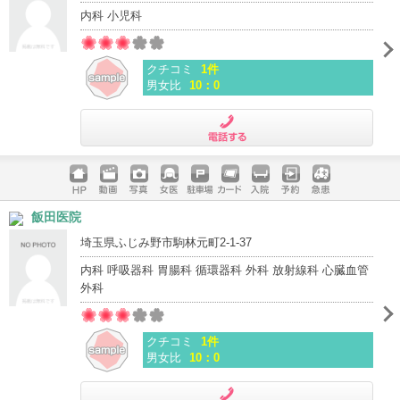
内科 小児科
クチコミ
1件
男女比
10：0
電話する
ホームペ
動画
写真
女医
駐車場
クレジッ
入院
予約
急患
飯田医院
ージ
トカード
埼玉県ふじみ野市駒林元町2-1-37
内科 呼吸器科 胃腸科 循環器科 外科 放射線科 心臓血管
外科
クチコミ
1件
男女比
10：0