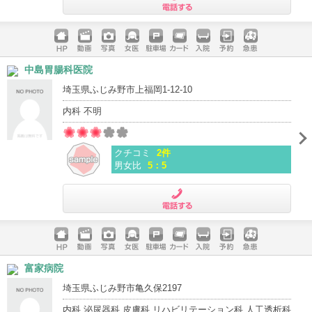
電話する
ホームペ
動画
写真
女医
駐車場
クレジッ
入院
予約
急患
中島胃腸科医院
ージ
トカード
埼玉県ふじみ野市上福岡1-12-10
内科 不明
クチコミ
2件
男女比
5：5
電話する
ホームペ
動画
写真
女医
駐車場
クレジッ
入院
予約
急患
富家病院
ージ
トカード
埼玉県ふじみ野市亀久保2197
内科 泌尿器科 皮膚科 リハビリテーション科 人工透析科