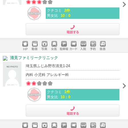
クチコミ
2件
男女比
10：0
電話する
ホームペ
動画
写真
女医
駐車場
クレジッ
入院
予約
急患
清見ファミリークリニック
ージ
トカード
埼玉県ふじみ野市清見1-24
内科 小児科 アレルギー科
クチコミ
1件
男女比
10：0
電話する