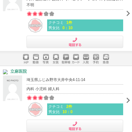
不明
クチコミ
1件
男女比
0：10
電話する
ホームペ
動画
写真
女医
駐車場
クレジッ
入院
予約
急患
立麻医院
ージ
トカード
埼玉県ふじみ野市大井中央4-11-14
内科 小児科 婦人科
クチコミ
2件
男女比
10：0