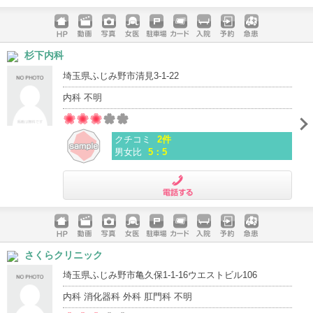
電話する
ホームペ
動画
写真
女医
駐車場
クレジッ
入院
予約
急患
杉下内科
ージ
トカード
埼玉県ふじみ野市清見3-1-22
内科 不明
クチコミ
2件
男女比
5：5
電話する
ホームペ
動画
写真
女医
駐車場
クレジッ
入院
予約
急患
さくらクリニック
ージ
トカード
埼玉県ふじみ野市亀久保1-1-16ウエストビル106
内科 消化器科 外科 肛門科 不明