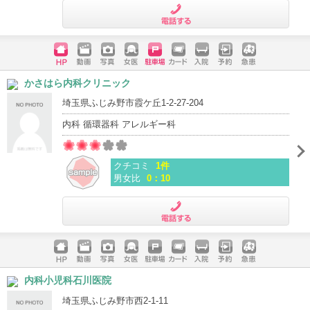
電話する
ホームペ
動画
写真
女医
駐車場
クレジッ
入院
予約
急患
かさはら内科クリニック
ージ
トカード
埼玉県ふじみ野市霞ケ丘1-2-27-204
内科 循環器科 アレルギー科
クチコミ
1件
男女比
0：10
電話する
ホームペ
動画
写真
女医
駐車場
クレジッ
入院
予約
急患
内科小児科石川医院
ージ
トカード
埼玉県ふじみ野市西2-1-11