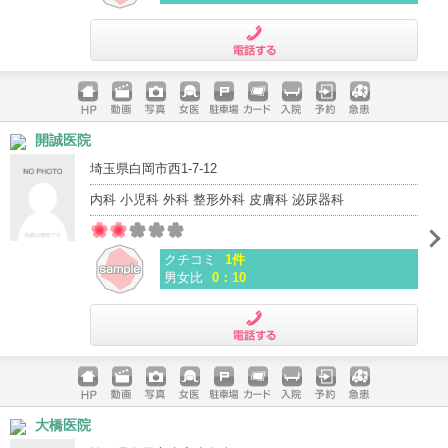
電話する
ホームペ
動画
写真
女医
駐車場
クレジッ
入院
予約
急患
開誠医院
ージ
トカード
埼玉県白岡市西1-7-12
内科 小児科 外科 整形外科 皮膚科 泌尿器科
クチコミ
1件
男女比
0：10
電話する
ホームペ
動画
写真
女医
駐車場
クレジッ
入院
予約
急患
大橋医院
ージ
トカード