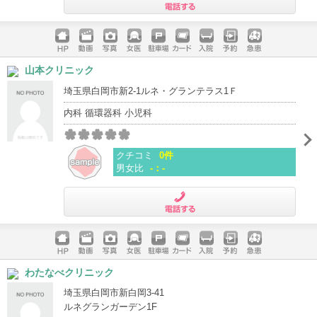
電話する
ホームペ
動画
写真
女医
駐車場
クレジッ
入院
予約
急患
山本クリニック
ージ
トカード
埼玉県白岡市新2-1ルネ・グランテラス1Ｆ
内科 循環器科 小児科
クチコミ
0件
男女比
-：-
電話する
ホームペ
動画
写真
女医
駐車場
クレジッ
入院
予約
急患
わたなべクリニック
ージ
トカード
埼玉県白岡市新白岡3-41
ルネグランガーデン1F