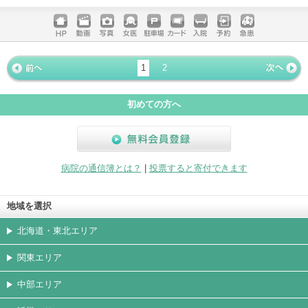
電話する
ホームペ
動画
写真
女医
駐車場
クレジッ
入院
予約
急患
ージ
トカード
1
2
« 前ペー
次ページ
»
ジ
初めての方へ
無料会員登録
病院の通信簿とは？
|
投票すると寄付できます
地域を選択
北海道・東北エリア
関東エリア
中部エリア