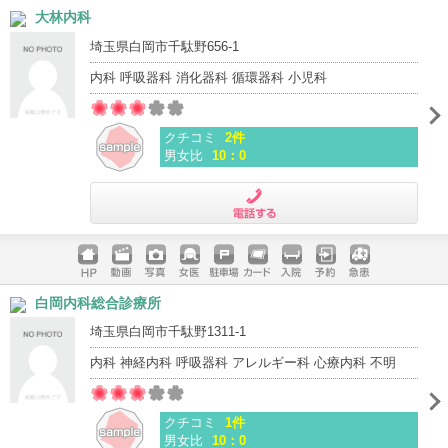
ホームペ
動画
写真
女医
駐車場
クレジッ
入院
予約
急患
大林内科
ージ
トカード
埼玉県白岡市千駄野656-1
内科 呼吸器科 消化器科 循環器科 小児科
クチコミ
2件
男女比
10：0
電話する
ホームペ
動画
写真
女医
駐車場
クレジッ
入院
予約
急患
白岡内科総合診療所
ージ
トカード
埼玉県白岡市千駄野1311-1
内科 神経内科 呼吸器科 アレルギー科 心療内科 不明
クチコミ
1件
男女比
10：0