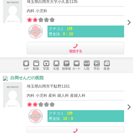
埼玉県白岡市大字小久喜1135
内科 小児科
クチコミ
1件
男女比
0：10
電話する
ホームペ
動画
写真
女医
駐車場
クレジッ
入院
予約
急患
白岡せんだの医院
ージ
トカード
埼玉県白岡市千駄野1161
内科 小児科 産科 婦人科 産婦人科
クチコミ
1件
男女比
10：0