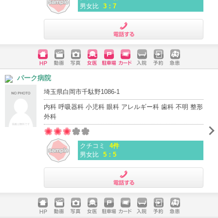
男女比
3：7
電話する
ホームペ
動画
写真
女医
駐車場
クレジッ
入院
予約
急患
パーク病院
ージ
トカード
埼玉県白岡市千駄野1086-1
内科 呼吸器科 小児科 眼科 アレルギー科 歯科 不明 整形
外科
クチコミ
4件
男女比
5：5
電話する