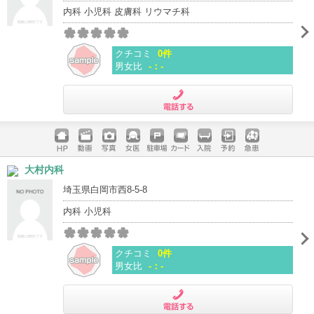
内科 小児科 皮膚科 リウマチ科
クチコミ
0件
男女比
-：-
電話する
ホームペ
動画
写真
女医
駐車場
クレジッ
入院
予約
急患
大村内科
ージ
トカード
埼玉県白岡市西8-5-8
内科 小児科
クチコミ
0件
男女比
-：-