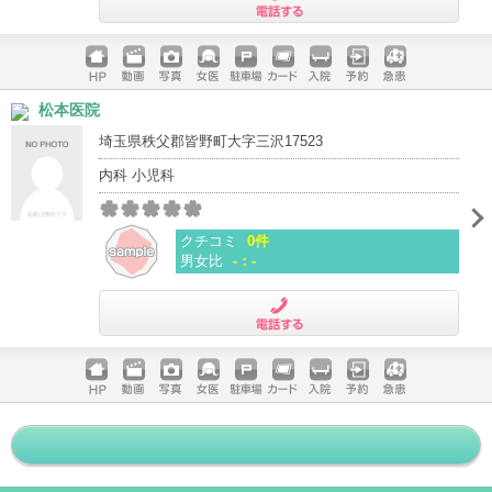
電話する
ホームペ
動画
写真
女医
駐車場
クレジッ
入院
予約
急患
松本医院
ージ
トカード
埼玉県秩父郡皆野町大字三沢17523
内科 小児科
クチコミ
0件
男女比
-：-
電話する
ホームペ
動画
写真
女医
駐車場
クレジッ
入院
予約
急患
ージ
トカード