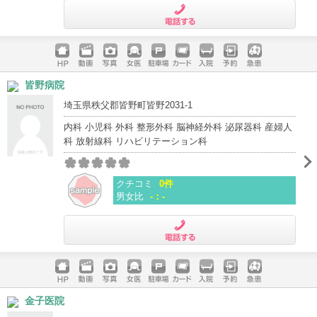
電話する
ホームペ
動画
写真
女医
駐車場
クレジッ
入院
予約
急患
皆野病院
ージ
トカード
埼玉県秩父郡皆野町皆野2031-1
内科 小児科 外科 整形外科 脳神経外科 泌尿器科 産婦人
科 放射線科 リハビリテーション科
クチコミ
0件
男女比
-：-
電話する
ホームペ
動画
写真
女医
駐車場
クレジッ
入院
予約
急患
金子医院
ージ
トカード