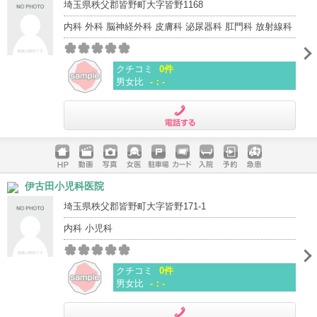
埼玉県秩父郡皆野町大字皆野1168
内科 外科 脳神経外科 皮膚科 泌尿器科 肛門科 放射線科
クチコミ
0件
男女比
-：-
電話する
ホームペ
動画
写真
女医
駐車場
クレジッ
入院
予約
急患
伊古田小児科医院
ージ
トカード
埼玉県秩父郡皆野町大字皆野171-1
内科 小児科
クチコミ
0件
男女比
-：-