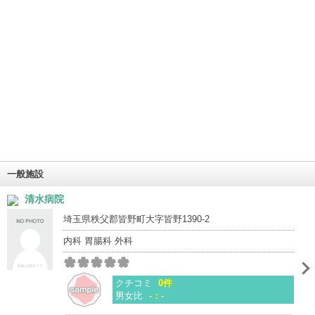
一般施設
清水病院
埼玉県秩父郡皆野町大字皆野1390-2
内科 胃腸科 外科
クチコミ
0件
男女比
-：-