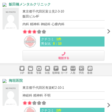
ホームペ
動画
写真
女医
駐車場
クレジッ
入院
予約
急患
飯田橋メンタルクリニック
ージ
トカード
東京都千代田区富士見2-3-10
飯田ビル4F
内科 精神科 神経科 心療内科
クチコミ
1件
男女比
0：10
電話する
ホームペ
動画
写真
女医
駐車場
クレジッ
入院
予約
急患
梅垣医院
ージ
トカード
東京都千代田区有楽町2-10-1
神経科 精神科 不明
クチコミ
2件