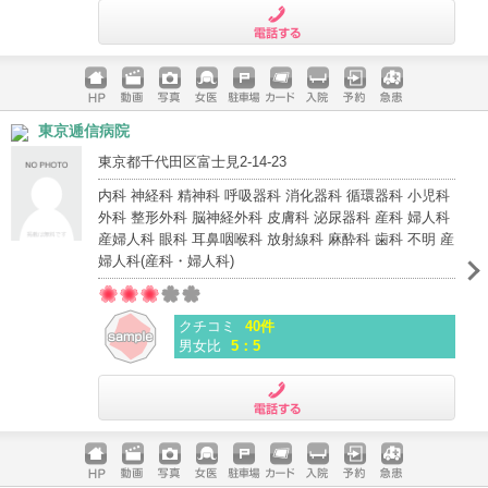
電話する
ホームペ
動画
写真
女医
駐車場
クレジッ
入院
予約
急患
東京逓信病院
ージ
トカード
東京都千代田区富士見2-14-23
内科 神経科 精神科 呼吸器科 消化器科 循環器科 小児科
外科 整形外科 脳神経外科 皮膚科 泌尿器科 産科 婦人科
産婦人科 眼科 耳鼻咽喉科 放射線科 麻酔科 歯科 不明 産
婦人科(産科・婦人科)
クチコミ
40件
男女比
5：5
電話する