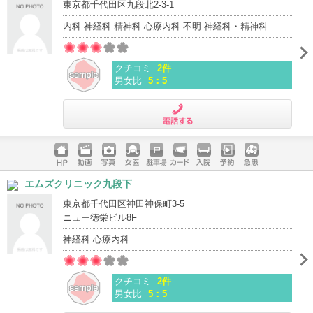
東京都千代田区九段北2-3-1
内科 神経科 精神科 心療内科 不明 神経科・精神科
クチコミ
2件
男女比
5：5
電話する
ホームペ
動画
写真
女医
駐車場
クレジッ
入院
予約
急患
エムズクリニック九段下
ージ
トカード
東京都千代田区神田神保町3-5
ニュー徳栄ビル8F
神経科 心療内科
クチコミ
2件
男女比
5：5