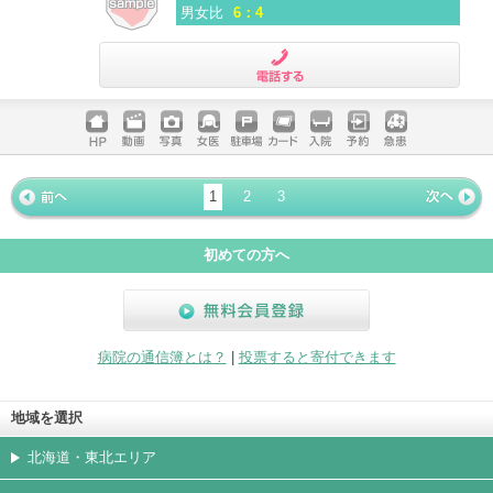
男女比
6：4
電話する
ホームペ
動画
写真
女医
駐車場
クレジッ
入院
予約
急患
ージ
トカード
1
2
3
« 前ペー
次ページ
»
ジ
初めての方へ
無料会員登録
病院の通信簿とは？
|
投票すると寄付できます
地域を選択
北海道・東北エリア