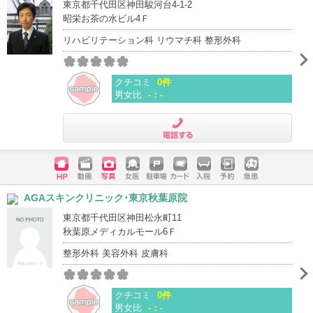
東京都千代田区神田駿河台4-1-2
昭栄お茶の水ビル4Ｆ
リハビリテーション科 リウマチ科 整形外科
クチコミ
0件
男女比
-：-
電話する
ホームペ
動画
写真
女医
駐車場
クレジッ
入院
予約
急患
AGAスキンクリニック･東京秋葉原院
ージ
トカード
東京都千代田区神田松永町11
秋葉原メディカルモール6Ｆ
整形外科 美容外科 皮膚科
クチコミ
0件
男女比
-：-