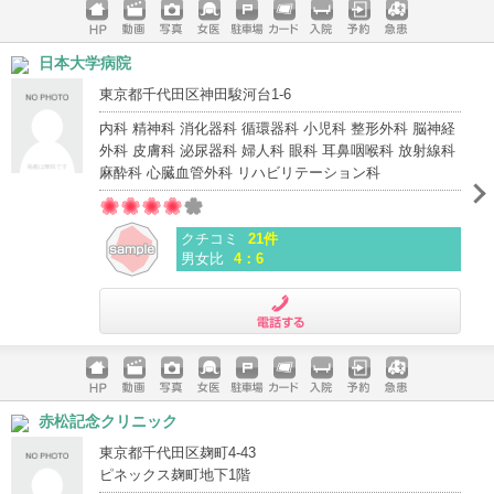
ホームペ
動画
写真
女医
駐車場
クレジッ
入院
予約
急患
日本大学病院
ージ
トカード
東京都千代田区神田駿河台1-6
内科 精神科 消化器科 循環器科 小児科 整形外科 脳神経
外科 皮膚科 泌尿器科 婦人科 眼科 耳鼻咽喉科 放射線科
麻酔科 心臓血管外科 リハビリテーション科
クチコミ
21件
男女比
4：6
電話する
ホームペ
動画
写真
女医
駐車場
クレジッ
入院
予約
急患
赤松記念クリニック
ージ
トカード
東京都千代田区麹町4-43
ピネックス麹町地下1階