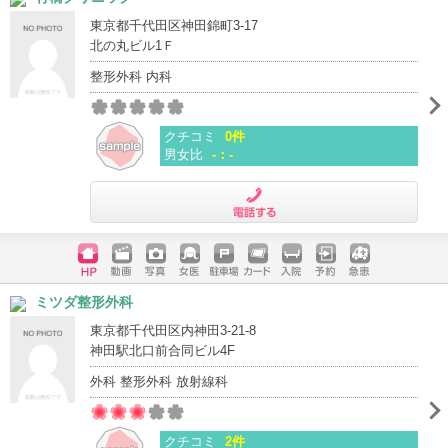
東京都千代田区神田錦町3-17
北の丸ビル1Ｆ
整形外科 内科
クチコミ
0件
男女比
-：-
電話する
ホームペ
動画
写真
女医
駐車場
クレジッ
入院
予約
急患
ミツダ整形外科
ージ
トカード
東京都千代田区内神田3-21-8
神田駅北口前合同ビル4F
外科 整形外科 放射線科
クチコミ
2件