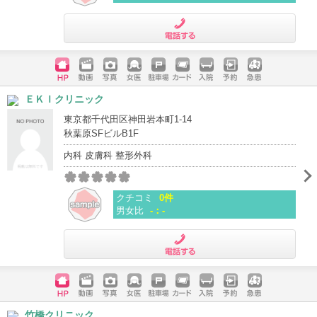
電話する
ホームペ
動画
写真
女医
駐車場
クレジッ
入院
予約
急患
ＥＫＩクリニック
ージ
トカード
東京都千代田区神田岩本町1-14
秋葉原SFビルB1F
内科 皮膚科 整形外科
クチコミ
0件
男女比
-：-
電話する
ホームペ
動画
写真
女医
駐車場
クレジッ
入院
予約
急患
竹橋クリニック
ージ
トカード