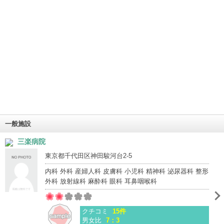
一般施設
三楽病院
東京都千代田区神田駿河台2-5
内科 外科 産婦人科 皮膚科 小児科 精神科 泌尿器科 整形
外科 放射線科 麻酔科 眼科 耳鼻咽喉科
クチコミ
15件
男女比
7：3