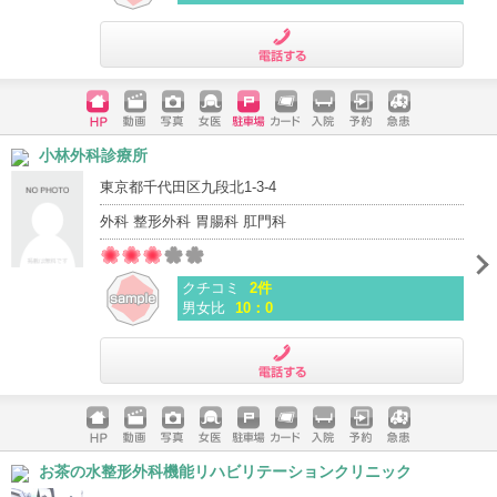
電話する
ホームペ
動画
写真
女医
駐車場
クレジッ
入院
予約
急患
小林外科診療所
ージ
トカード
東京都千代田区九段北1-3-4
外科 整形外科 胃腸科 肛門科
クチコミ
2件
男女比
10：0
電話する
ホームペ
動画
写真
女医
駐車場
クレジッ
入院
予約
急患
お茶の水整形外科機能リハビリテーションクリニック
ージ
トカード