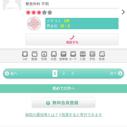
整形外科 不明
クチコミ
1件
男女比
10：0
電話する
ホームペ
動画
写真
女医
駐車場
クレジッ
入院
予約
急患
ージ
トカード
1
2
3
« 前ペー
次ページ
»
ジ
初めての方へ
無料会員登録
病院の通信簿とは？
|
投票すると寄付できます