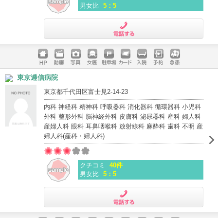
男女比
5：5
電話する
ホームペ
動画
写真
女医
駐車場
クレジッ
入院
予約
急患
東京逓信病院
ージ
トカード
東京都千代田区富士見2-14-23
内科 神経科 精神科 呼吸器科 消化器科 循環器科 小児科
外科 整形外科 脳神経外科 皮膚科 泌尿器科 産科 婦人科
産婦人科 眼科 耳鼻咽喉科 放射線科 麻酔科 歯科 不明 産
婦人科(産科・婦人科)
クチコミ
40件
男女比
5：5
電話する