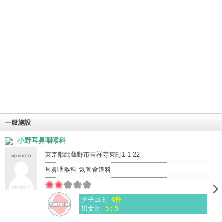
一般施設
小野耳鼻咽喉科
東京都武蔵野市吉祥寺東町1-1-22
耳鼻咽喉科 気管食道科
クチコミ
4件
男女比
5：5