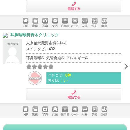
電話する
ホームペ
動画
写真
女医
駐車場
クレジッ
入院
予約
急患
耳鼻咽喉科青木クリニック
ージ
トカード
東京都武蔵野市境2-14-1
スイングビル402
耳鼻咽喉科 気管食道科 アレルギー科
クチコミ
0件
男女比
-：-
電話する
ホームペ
動画
写真
女医
駐車場
クレジッ
入院
予約
急患
ージ
トカード