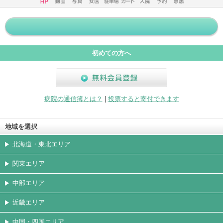
ホームペ
動画
写真
女医
駐車場
クレジッ
入院
予約
急患
ージ
トカード
初めての方へ
無料会員登録
病院の通信簿とは？
|
投票すると寄付できます
地域を選択
北海道・東北エリア
関東エリア
中部エリア
近畿エリア
中国・四国エリア