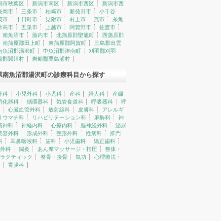
潟市秋葉区
新潟市南区
新潟市西区
新潟市西
長岡市
三条市
柏崎市
新発田市
小千谷
茂市
十日町市
見附市
村上市
燕市
糸魚
妙高市
五泉市
上越市
阿賀野市
佐渡市
南魚沼市
胎内市
北蒲原郡聖籠町
西蒲原郡
南蒲原郡田上町
東蒲原郡阿賀町
三島郡出雲
南魚沼郡湯沢町
中魚沼郡津南町
刈羽郡刈羽
船郡関川村
岩船郡粟島浦村
県南魚沼郡湯沢町の診療科目から探す
外科
小児外科
小児科
産科
婦人科
産婦
消化器科
循環器科
気管食道科
呼吸器科
呼
心臓血管外科
放射線科
皮膚科
アレルギ
リウマチ科
リハビリテーション科
麻酔科
神
精神科
神経内科
心療内科
脳神経外科
泌尿
美容外科
形成外科
整形外科
性病科
肛門
科
耳鼻咽喉科
歯科
小児歯科
矯正歯科
外科
鍼灸
あん摩マッサージ・指圧
整体・
ラクティック
整骨・接骨
気功
心理療法・
胃腸科