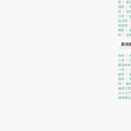
区
新
蒲区
市
加
川市
魚沼市
弥彦村
崎町
村
岩
新潟
内科
人科
吸器外科
ー科
経科
器科
科
眼
歯科口腔
カイロプ
精神療法