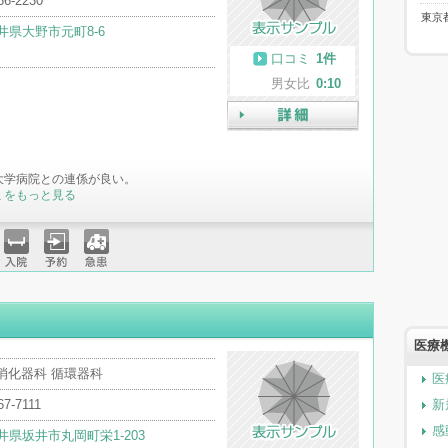
66-2230
東京
井県大野市元町8-6
口コミ
1件
男女比
0:10
詳細
大学病院との連係が良い。
ミをもっと見る
入院
予約
急患
医療
消化器科 循環器科
医
67-7111
新
感
井県坂井市丸岡町栄1-203