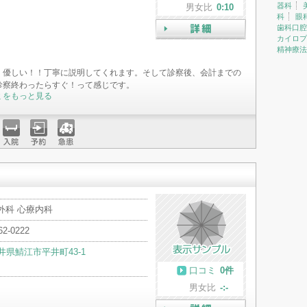
器科
男女比
0:10
科
眼
歯科口腔
カイロプ
詳細
精神療法
く優しい！！丁寧に説明してくれます。そして診察後、会計までの
診察終わったらすぐ！って感じです。
ミをもっと見る
入院
予約
急患
外科 心療内科
62-0222
井県鯖江市平井町43-1
口コミ
0件
男女比
-:-