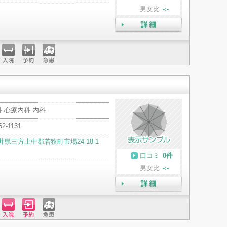
男女比
-:-
詳細
入院
予約
急患
 心療内科 内科
62-1131
井県三方上中郡若狭町市場24-18-1
口コミ
0件
男女比
-:-
詳細
入院
予約
急患