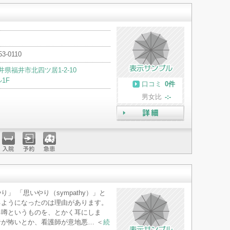
53-0110
井県福井市北四ツ居1-2-10
1F
口コミ
0件
男女比
-:-
詳細
入院
予約
急患
」 「思いやり（sympathy）」と
るようになったのは理由があります。
る噂というものを、とかく耳にしま
が怖いとか、看護師が意地悪… ＜
続