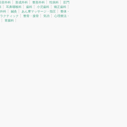
美容外科
形成外科
整形外科
性病科
肛門
科
耳鼻咽喉科
歯科
小児歯科
矯正歯科
外科
鍼灸
あん摩マッサージ・指圧
整体・
ラクティック
整骨・接骨
気功
心理療法・
胃腸科