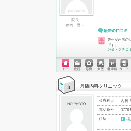
院長
福岡 賢一
最新の口コミ
先生が患者の
です。
評価・クチコ
ホーム
動画
写真
女医
駐車場
クレジ
ページ
ットカ
ード
舟橋内科クリニック
診療科目
内科 
電話番号
0776-
住所
福