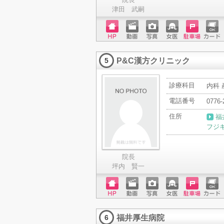
津田 武嗣
ホーム
動画
写真
女医
駐車場
クレジ
ページ
ットカ
P&C漢方クリニック
ード
5
診療科目
内科
電話番号
0776-
住所
福
フジ
院長
坪内 賢一
ホーム
動画
写真
女医
駐車場
クレジ
ページ
ットカ
福井厚生病院
ード
6