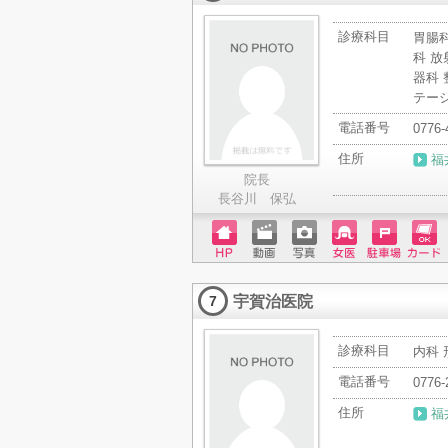
診療科目
胃腸科
科 放
器科 
テー
電話番号
0776-
住所
福
院長
長谷川 保弘
ホーム
動画
写真
女医
駐車場
クレジ
ページ
ットカ
宇賀治医院
ード
7
診療科目
内科 
電話番号
0776-
住所
福