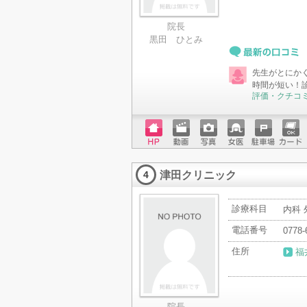
院長
黒田 ひとみ
最新の口コミ
先生がとにか
時間が短い！
評価・クチコ
ホーム
動画
写真
女医
駐車場
クレジ
ページ
ットカ
津田クリニック
ード
4
診療科目
内科 
電話番号
0778-
住所
福
院長