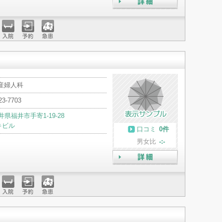
詳細
入院
予約
急患
 産婦人科
23-7703
井県福井市手寄1-19-28
キビル
口コミ
0件
男女比
-:-
詳細
入院
予約
急患