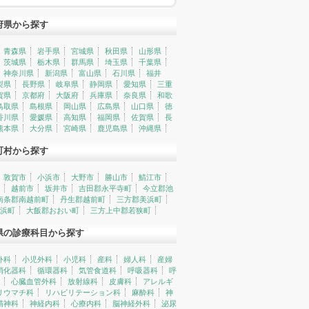
府県から探す
青森県
岩手県
宮城県
秋田県
山形県
茨城県
栃木県
群馬県
埼玉県
千葉県
神奈川県
新潟県
富山県
石川県
福井
梨県
長野県
岐阜県
静岡県
愛知県
三重
賀県
京都府
大阪府
兵庫県
奈良県
和歌
鳥取県
島根県
岡山県
広島県
山口県
徳
香川県
愛媛県
高知県
福岡県
佐賀県
長
熊本県
大分県
宮崎県
鹿児島県
沖縄県
町村から探す
敦賀市
小浜市
大野市
勝山市
鯖江市
越前市
坂井市
吉田郡永平寺町
今立郡池
南条郡南越前町
丹生郡越前町
三方郡美浜町
浜町
大飯郡おおい町
三方上中郡若狭町
県の診療科目から探す
外科
小児外科
小児科
産科
婦人科
産婦
消化器科
循環器科
気管食道科
呼吸器科
呼
心臓血管外科
放射線科
皮膚科
アレルギ
リウマチ科
リハビリテーション科
麻酔科
神
精神科
神経内科
心療内科
脳神経外科
泌尿