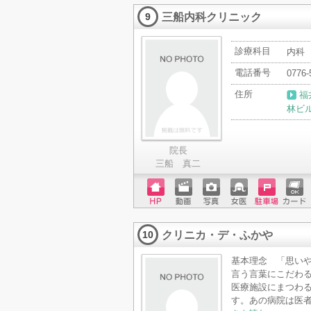
ページ
ットカ
三船内科クリニック
ード
9
診療科目
内科
電話番号
0776-
住所
福
林ビル
院長
三船 真二
ホーム
動画
写真
女医
駐車場
クレジ
ページ
ットカ
クリニカ・デ・ふかや
ード
10
基本理念 「思いやり
言う言葉にこだわ
医療施設にまつわ
す。あの病院は医者