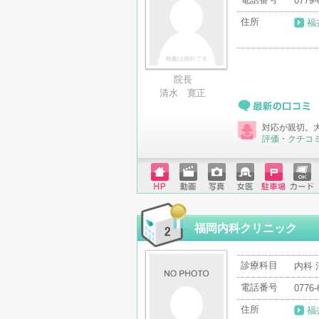
0779-
住所
福
院長
清水 寛正
最新の口コミ
対応が親切。
評価・クチコ
ホーム
動画
写真
女医
駐車場
クレジ
ページ
ットカ
ード
福岡内科クリニック
診療科目
内科 
電話番号
0776-
住所
福