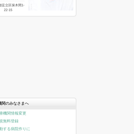
都足立区保木間1-
22-15
機関のみなさまへ
療機関情報変更
規無料登録
動する病院作りに