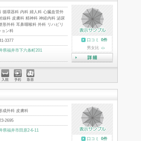
 循環器科 内科 婦人科 心臓血管外
射線科 皮膚科 精神科 神経内科 泌尿
整形外科 耳鼻咽喉科 外科 リハビリ
ション科
口コミ
0件
41-3377
男女比
-:-
井県福井市下六条町201
詳細
入院
予約
急患
形成外科 皮膚科
23-2695
井県福井市田原2-6-11
口コミ
0件