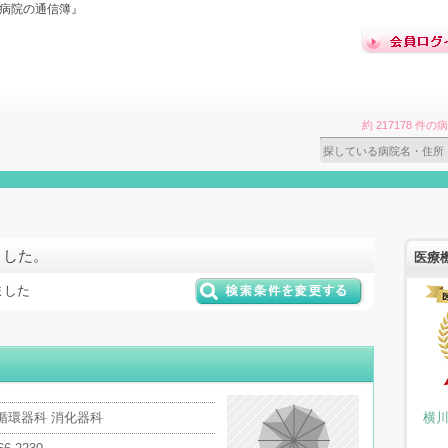
『病院の通信簿』
約 217178 
ました。
医療
ました
循環器科 消化器科
横