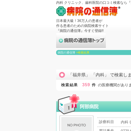
内科 クリニック、歯科医院の口コミ検索なら
日本最大級！36万人の患者が
作る患者のための病院検索サイト
『病院の通信簿』今すぐ登録!!
病院の通信簿
>
検索結果
「福井県」 「内科」 で検索し
359
検索結果
件
の医療機関があり
阿部病院
診療科目
内科 
電話番号