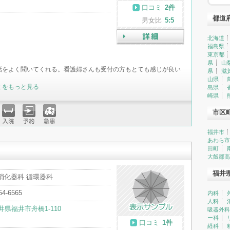
口コミ
2件
都道
男女比
5:5
北海道
福島県
詳細
東京都
県
山
話をよく聞いてくれる。看護婦さんも受付の方もとても感じが良い
県
滋
山県
ミをもっと見る
島県
崎県
市区
入院
予約
急患
福井市
あわら市
田町
大飯郡高
福井
消化器科 循環器科
54-6565
内科
人科
井県福井市舟橋1-110
吸器外科
ー科
口コミ
1件
経科