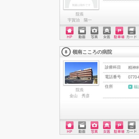
院長
宇賀治 陽一
ホーム
動画
写真
女医
駐車場
クレジ
ページ
ットカ
嶺南こころの病院
ード
8
診療科目
精神科
電話番号
0770-
住所
福
院長
金山 秀彦
ホーム
動画
写真
女医
駐車場
クレジ