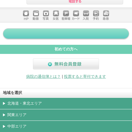
電話する
ホームペ
動画
写真
女医
駐車場
クレジッ
入院
予約
急患
ージ
トカード
初めての方へ
無料会員登録
病院の通信簿とは？
|
投票すると寄付できます
地域を選択
北海道・東北エリア
関東エリア
中部エリア