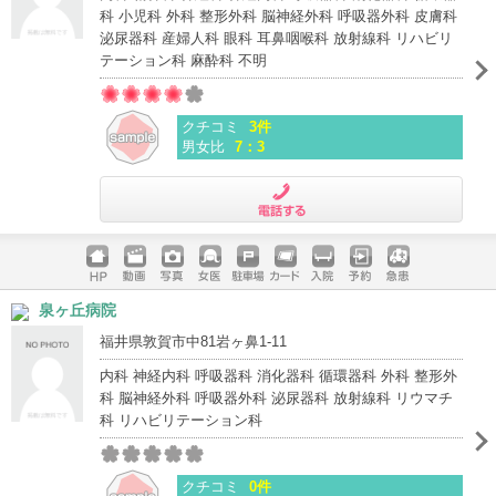
科 小児科 外科 整形外科 脳神経外科 呼吸器外科 皮膚科
泌尿器科 産婦人科 眼科 耳鼻咽喉科 放射線科 リハビリ
テーション科 麻酔科 不明
クチコミ
3件
男女比
7：3
電話する
ホームペ
動画
写真
女医
駐車場
クレジッ
入院
予約
急患
泉ヶ丘病院
ージ
トカード
福井県敦賀市中81岩ヶ鼻1-11
内科 神経内科 呼吸器科 消化器科 循環器科 外科 整形外
科 脳神経外科 呼吸器外科 泌尿器科 放射線科 リウマチ
科 リハビリテーション科
クチコミ
0件