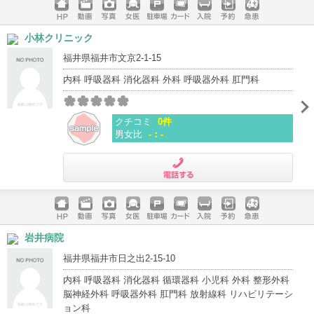
ホームペ
動画
写真
女医
駐車場
クレジッ
入院
予約
急患
小林クリニック
ージ
トカード
福井県福井市文京2-1-15
内科 呼吸器科 消化器科 外科 呼吸器外科 肛門科
クチコミ
0件
男女比
-：-
電話する
ホームペ
動画
写真
女医
駐車場
クレジッ
入院
予約
急患
岩井病院
ージ
トカード
福井県福井市日之出2-15-10
内科 呼吸器科 消化器科 循環器科 小児科 外科 整形外科
脳神経外科 呼吸器外科 肛門科 放射線科 リハビリテーシ
ョン科