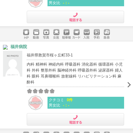
男女比
-：-
電話する
ホームペ
動画
写真
女医
駐車場
クレジッ
入院
予約
急患
福井病院
ージ
トカード
福井県敦賀市桜ヶ丘町33-1
内科 精神科 神経内科 呼吸器科 消化器科 循環器科 小児
科 外科 整形外科 脳神経外科 呼吸器外科 泌尿器科 婦人
科 眼科 耳鼻咽喉科 放射線科 リハビリテーション科 麻
酔科
クチコミ
0件
男女比
-：-
電話する