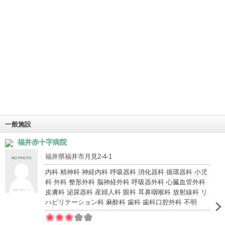
一般施設
福井赤十字病院
福井県福井市月見2-4-1
内科 精神科 神経内科 呼吸器科 消化器科 循環器科 小児
科 外科 整形外科 脳神経外科 呼吸器外科 心臓血管外科
皮膚科 泌尿器科 産婦人科 眼科 耳鼻咽喉科 放射線科 リ
ハビリテーション科 麻酔科 歯科 歯科口腔外科 不明