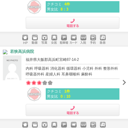
クチコミ
4件
男女比
8：3
電話する
ホームペ
動画
写真
女医
駐車場
クレジッ
入院
予約
急患
若狭高浜病院
ージ
トカード
福井県大飯郡高浜町宮崎87-14-2
内科 呼吸器科 消化器科 循環器科 小児科 外科 整形外科
呼吸器外科 産婦人科 耳鼻咽喉科 麻酔科
クチコミ
1件
男女比
0：10
電話する