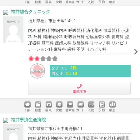
ホームペ
動画
写真
女医
駐車場
クレジッ
入院
予約
急患
福井総合クリニック
ージ
トカード
福井県福井市新田塚1-42-1
内科 精神科 神経内科 呼吸器科 消化器科 循環器科 小児
科 外科 脳神経外科 呼吸器外科 心臓血管外科 皮膚科 泌
尿器科 肛門科 産婦人科 放射線科 リウマチ科 リハビリ
テーション科 麻酔科 歯科 不明 リハビリ科
クチコミ
2件
男女比
0：10
電話する
ホームペ
動画
写真
女医
駐車場
クレジッ
入院
予約
急患
福井県済生会病院
ージ
トカード
福井県福井市和田中町舟橋7-1
内科 精神科 神経科 神経内科 呼吸器科 消化器科 循環器