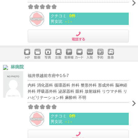
クチコミ
0件
男女比
-：-
電話する
ホームペ
動画
写真
女医
駐車場
クレジッ
入院
予約
急患
林病院
ージ
トカード
福井県越前市府中1-5-7
内科 消化器科 循環器科 外科 整形外科 形成外科 脳神経
外科 呼吸器外科 泌尿器科 眼科 放射線科 リウマチ科 リ
ハビリテーション科 麻酔科 不明
クチコミ
0件
男女比
-：-