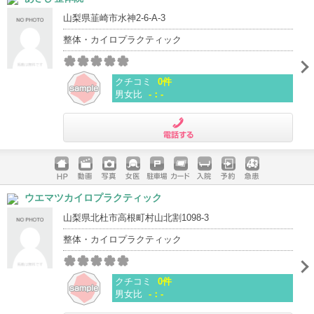
山梨県韮崎市水神2-6-A-3
整体・カイロプラクティック
クチコミ
0件
男女比
-：-
電話する
ホームペ
動画
写真
女医
駐車場
クレジッ
入院
予約
急患
ウエマツカイロプラクティック
ージ
トカード
山梨県北杜市高根町村山北割1098-3
整体・カイロプラクティック
クチコミ
0件
男女比
-：-