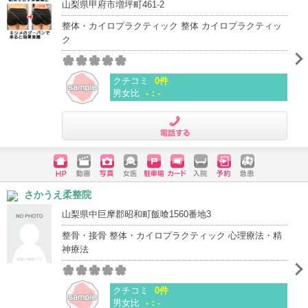
山梨県甲府市増坪町461-2
整体・カイロプラクティック 整体 カイロプラクティッ
ク
クチコミ
0件
男女比
-：-
電話する
ホームペ
動画
写真
女医
駐車場
クレジッ
入院
予約
急患
さかうえ柔整院
ージ
トカード
山梨県中巨摩郡昭和町飯喰1560番地3
整骨・接骨 整体・カイロプラクティック 心理療法・精
神療法
クチコミ
0件
男女比
-：-