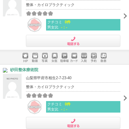
整体・カイロプラクティック
クチコミ
0件
男女比
-：-
電話する
ホームペ
動画
写真
女医
駐車場
クレジッ
入院
予約
急患
砂田整体療術院
ージ
トカード
山梨県甲府市相生2-7-23-40
整体・カイロプラクティック
クチコミ
0件
男女比
-：-