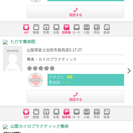
電話する
ホームペ
動画
写真
女医
駐車場
クレジッ
入院
予約
急患
ただす整体院
ージ
トカード
山梨県富士吉田市新西原2-17-27
整体・カイロプラクティック
クチコミ
0件
男女比
-：-
電話する
ホームペ
動画
写真
女医
駐車場
クレジッ
入院
予約
急患
山梨カイロプラクティック整体
ージ
トカード