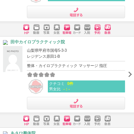
電話する
ホームペ
動画
写真
女医
駐車場
クレジッ
入院
予約
急患
田中カイロプラクティック院
ージ
トカード
山梨県甲府市国母5-3-3
レジデンス原田1-B
整体・カイロプラクティック マッサージ 指圧
クチコミ
0件
男女比
-：-
電話する
ホームペ
動画
写真
女医
駐車場
クレジッ
入院
予約
急患
あさひ整体院
ージ
トカード