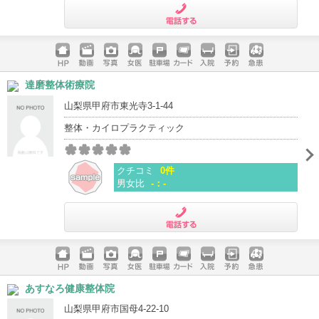
電話する
ホームペ
動画
写真
女医
駐車場
クレジッ
入院
予約
急患
達磨整体術療院
ージ
トカード
山梨県甲府市東光寺3-1-44
整体・カイロプラクティック
クチコミ
0件
男女比
-：-
電話する
ホームペ
動画
写真
女医
駐車場
クレジッ
入院
予約
急患
あすなろ健康整体院
ージ
トカード
山梨県甲府市国母4-22-10