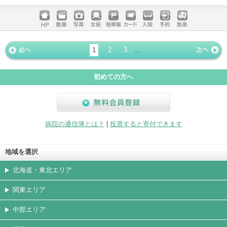
電話する
ホームペ
動画
写真
女医
駐車場
クレジッ
入院
予約
急患
ージ
トカード
1
2
3
...
« 前ペー
次ページ
»
ジ
初めての方へ
無料会員登録
病院の通信簿とは？
|
投票すると寄付できます
地域を選択
北海道・東北エリア
関東エリア
中部エリア