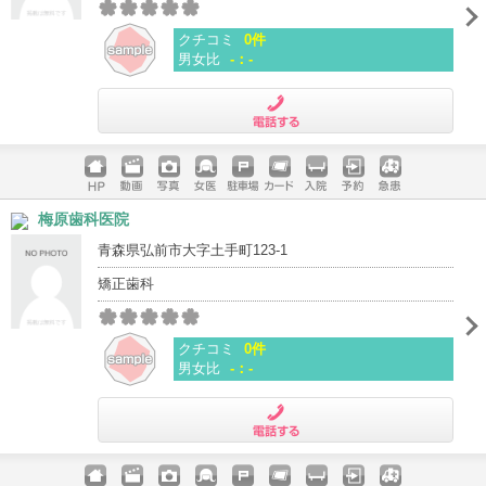
クチコミ
0件
男女比
-：-
電話する
ホームペ
動画
写真
女医
駐車場
クレジッ
入院
予約
急患
梅原歯科医院
ージ
トカード
青森県弘前市大字土手町123-1
矯正歯科
クチコミ
0件
男女比
-：-
電話する