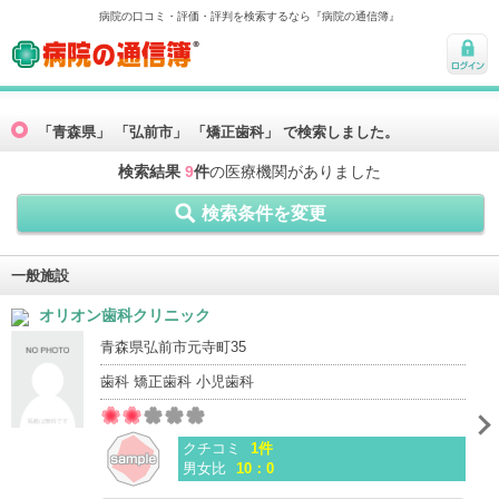
病院の口コミ・評価・評判を検索するなら『病院の通信簿』
病院の通信簿
ログ
イン
「青森県」 「弘前市」 「矯正歯科」 で検索しました。
検索結果
9
件
の医療機関がありました
検索条件を変更
一般施設
オリオン歯科クリニック
青森県弘前市元寺町35
歯科 矯正歯科 小児歯科
クチコミ
1件
男女比
10：0