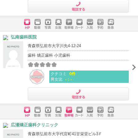
電話する
ホームペ
動画
写真
女医
駐車場
クレジッ
入院
予約
急患
弘南歯科医院
ージ
トカード
青森県弘前市大字川先4-12-24
歯科 矯正歯科 小児歯科
クチコミ
0件
男女比
-：-
電話する
ホームペ
動画
写真
女医
駐車場
クレジッ
入院
予約
急患
広瀬矯正歯科クリニック
ージ
トカード
青森県弘前市大字代官町41甘栄堂ビル3Ｆ