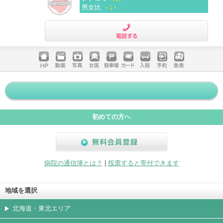
男女比
-：-
電話する
ホームペ
動画
写真
女医
駐車場
クレジッ
入院
予約
急患
ージ
トカード
初めての方へ
無料会員登録
病院の通信簿とは？
|
投票すると寄付できます
地域を選択
北海道・東北エリア