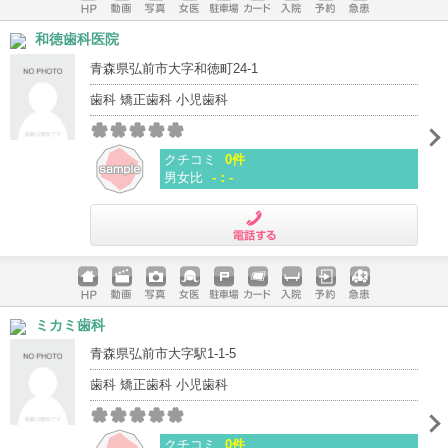
ホームペ
動画
写真
女医
駐車場
クレジッ
入院
予約
急患
和徳歯科医院
ージ
トカード
青森県弘前市大字和徳町24-1
歯科 矯正歯科 小児歯科
クチコミ
0件
男女比
-：-
電話する
ホームペ
動画
写真
女医
駐車場
クレジッ
入院
予約
急患
ミカミ歯科
ージ
トカード
青森県弘前市大字駅1-1-5
歯科 矯正歯科 小児歯科
クチコミ
0件