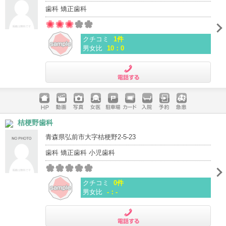
歯科 矯正歯科
クチコミ
1件
男女比
10：0
電話する
ホームペ
動画
写真
女医
駐車場
クレジッ
入院
予約
急患
桔梗野歯科
ージ
トカード
青森県弘前市大字桔梗野2-5-23
歯科 矯正歯科 小児歯科
クチコミ
0件
男女比
-：-