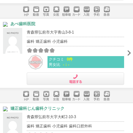
電話する
ホームペ
動画
写真
女医
駐車場
クレジッ
入院
予約
急患
あべ歯科医院
ージ
トカード
青森県弘前市大字青山3-8-1
歯科 矯正歯科 小児歯科
クチコミ
0件
男女比
-：-
電話する
ホームペ
動画
写真
女医
駐車場
クレジッ
入院
予約
急患
矯正歯科じん歯科クリニック
ージ
トカード
青森県弘前市大字大町2-10-3
歯科 矯正歯科 小児歯科 歯科口腔外科