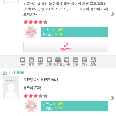
血管外科 皮膚科 泌尿器科 産科 婦人科 眼科 耳鼻咽喉科
放射線科 リウマチ科 リハビリテーション科 麻酔科 不明
産婦人科
クチコミ
5件
男女比
6：4
電話する
ホームペ
動画
写真
女医
駐車場
クレジッ
入院
予約
急患
小山医院
ージ
トカード
長野県佐久市野沢194-1
麻酔科 不明
クチコミ
2件
男女比
5：5