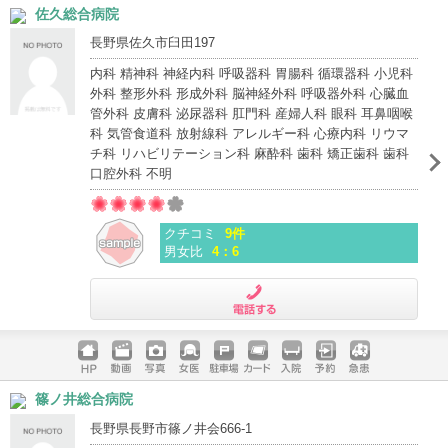
佐久総合病院
ージ
トカード
長野県佐久市臼田197
内科 精神科 神経内科 呼吸器科 胃腸科 循環器科 小児科
外科 整形外科 形成外科 脳神経外科 呼吸器外科 心臓血
管外科 皮膚科 泌尿器科 肛門科 産婦人科 眼科 耳鼻咽喉
科 気管食道科 放射線科 アレルギー科 心療内科 リウマ
チ科 リハビリテーション科 麻酔科 歯科 矯正歯科 歯科
口腔外科 不明
クチコミ
9件
男女比
4：6
電話する
ホームペ
動画
写真
女医
駐車場
クレジッ
入院
予約
急患
篠ノ井総合病院
ージ
トカード
長野県長野市篠ノ井会666-1