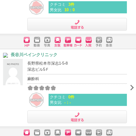
クチコミ
3件
男女比
10：0
電話する
ホームペ
動画
写真
女医
駐車場
クレジッ
入院
予約
急患
長谷川ペインクリニック
ージ
トカード
長野県松本市深志1-5-8
深志ビル5Ｆ
麻酔科
クチコミ
0件
男女比
-：-
電話する