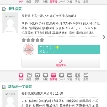
ホームペ
動画
写真
女医
駐車場
クレジッ
入院
予約
急患
新生病院
ージ
トカード
長野県上高井郡小布施町大字小布施851
内科 小児科 外科 整形外科 形成外科 麻酔科 婦人科 消化
器科 循環器科 放射線科 皮膚科 リハビリテーション科
泌尿器科 肛門科 眼科 耳鼻咽喉科 歯科 歯科口腔外科
クチコミ
0件
男女比
-：-
電話する
ホームペ
動画
写真
女医
駐車場
クレジッ
入院
予約
急患
諏訪赤十字病院
ージ
トカード
長野県諏訪市湖岸通り5-11-50
内科 精神科 神経内科 呼吸器科 消化器科 循環器科 小児
科 外科 整形外科 形成外科 脳神経外科 呼吸器外科 心臓