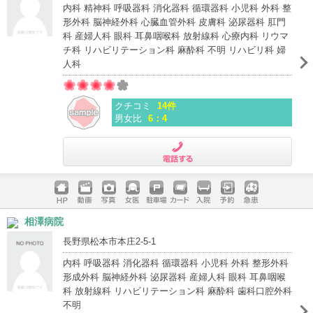
内科 精神科 呼吸器科 消化器科 循環器科 小児科 外科 整
形外科 脳神経外科 心臓血管外科 皮膚科 泌尿器科 肛門
科 産婦人科 眼科 耳鼻咽喉科 放射線科 心療内科 リウマ
チ科 リハビリテーション科 麻酔科 不明 リハビリ科 婦
人科
クチコミ
14件
男女比
6：4
電話する
ホームペ
動画
写真
女医
駐車場
クレジッ
入院
予約
急患
相澤病院
ージ
トカード
長野県松本市本庄2-5-1
内科 呼吸器科 消化器科 循環器科 小児科 外科 整形外科
形成外科 脳神経外科 泌尿器科 産婦人科 眼科 耳鼻咽喉
科 放射線科 リハビリテーション科 麻酔科 歯科口腔外科
不明