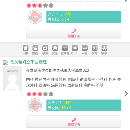
クチコミ
8件
男女比
6：4
電話する
ホームペ
動画
写真
女医
駐車場
クレジッ
入院
予約
急患
佐久穂町立千曲病院
ージ
トカード
長野県南佐久郡佐久穂町大字高野328
内科 神経内科 呼吸器科 胃腸科 循環器科 小児科 外科 整
形外科 皮膚科 泌尿器科 放射線科 麻酔科 不明
クチコミ
1件
男女比
10：0
電話する