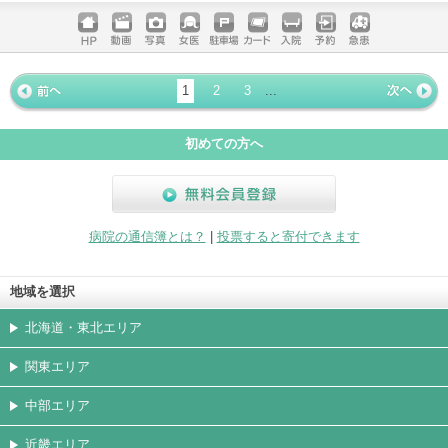
ホームペ
動画
写真
女医
駐車場
クレジッ
入院
予約
急患
ージ
トカード
1
2
3
...
« 前ペー
次ページ
»
ジ
初めての方へ
無料会員登録
病院の通信簿とは？
|
投票すると寄付できます
地域を選択
北海道・東北エリア
関東エリア
中部エリア
近畿エリア