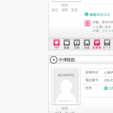
院長
倉石 和明 院長
最新の口コミ
外観、受付や
いと思います
評価・クチコ
ホーム
動画
写真
女医
駐車場
クレジ
ページ
ットカ
中澤医院
ード
4
診療科目
心療
電話番号
026-2
住所
長
院長