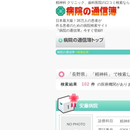
精神科 クリニック、歯科医院の口コミ検索な
日本最大級！36万人の患者が
作る患者のための病院検索サイト
『病院の通信簿』今すぐ登録!!
病院の通信簿
>
検索結果
「長野県」 「精神科」 で検索
102
検索結果
件
の医療機関があり
安藤病院
診療科目
精神科
電話番号