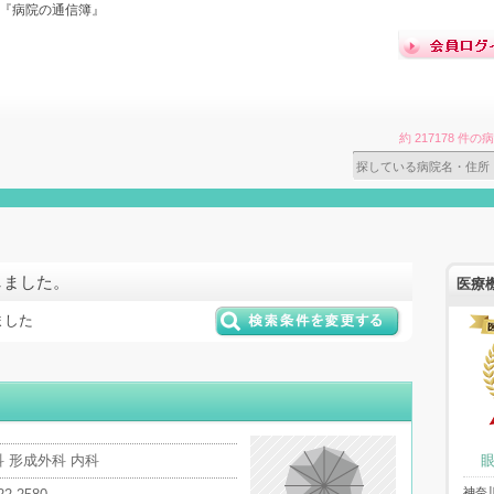
ら『病院の通信簿』
約 217178 
しました。
医療
ました
 形成外科 内科
神奈