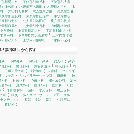
伊那郡喬木村
下伊那郡豊丘村
下伊那郡大鹿
曽郡上松町
木曽郡南木曽町
木曽郡木祖村
木
村
木曽郡大桑村
木曽郡木曽町
東筑摩郡麻
東筑摩郡生坂村
東筑摩郡山形村
東筑摩郡朝日
筑摩郡筑北村
北安曇郡池田町
北安曇郡松川
安曇郡白馬村
北安曇郡小谷村
埴科郡坂城町
小布施町
上高井郡高山村
下高井郡山ノ内町
木島平村
下高井郡野沢温泉村
上水内郡信濃
水内郡小川村
上水内郡飯綱町
下水内郡栄村
県の診療科目から探す
外科
小児外科
小児科
産科
婦人科
産婦
消化器科
循環器科
気管食道科
呼吸器科
呼
心臓血管外科
放射線科
皮膚科
アレルギ
リウマチ科
リハビリテーション科
麻酔科
神
精神科
神経内科
心療内科
脳神経外科
泌尿
美容外科
形成外科
整形外科
性病科
肛門
科
耳鼻咽喉科
歯科
小児歯科
矯正歯科
外科
鍼灸
あん摩マッサージ・指圧
整体・
ラクティック
整骨・接骨
気功
心理療法・
胃腸科