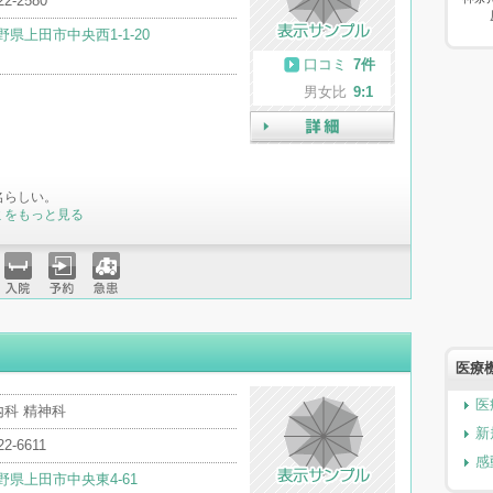
22-2580
野県上田市中央西1-1-20
口コミ
7件
男女比
9:1
詳細
名らしい。
ミをもっと見る
入院
予約
急患
医療
医
内科 精神科
新
22-6611
感
野県上田市中央東4-61