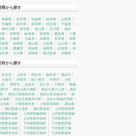
府県から探す
青森県
岩手県
宮城県
秋田県
山形県
茨城県
栃木県
群馬県
埼玉県
千葉県
神奈川県
新潟県
富山県
石川県
福井
梨県
長野県
岐阜県
静岡県
愛知県
三重
賀県
京都府
大阪府
兵庫県
奈良県
和歌
鳥取県
島根県
岡山県
広島県
山口県
徳
香川県
愛媛県
高知県
福岡県
佐賀県
長
熊本県
大分県
宮崎県
鹿児島県
沖縄県
町村から探す
松本市
上田市
岡谷市
飯田市
諏訪市
小諸市
伊那市
駒ヶ根市
中野市
大町
山市
茅野市
塩尻市
佐久市
千曲市
東御
曇野市
南佐久郡小海町
南佐久郡川上村
南佐
村
南佐久郡南相木村
南佐久郡北相木村
南
久穂町
北佐久郡軽井沢町
北佐久郡御代田町
立科町
小県郡青木村
小県郡長和町
諏訪郡
諏訪郡富士見町
諏訪郡原村
上伊那郡辰野
伊那郡箕輪町
上伊那郡飯島町
上伊那郡南箕輪
伊那郡中川村
上伊那郡宮田村
下伊那郡松川
伊那郡高森町
下伊那郡阿南町
下伊那郡阿智
伊那郡平谷村
下伊那郡根羽村
下伊那郡下條
伊那郡売木村
下伊那郡天龍村
下伊那郡泰阜