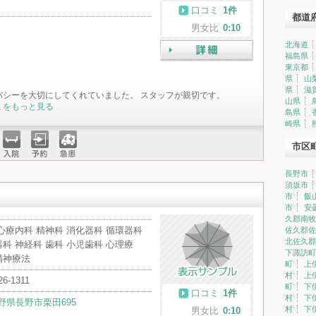
口コミ
1件
都道
男女比
0:10
北海道
福島県
詳細
東京都
県
山
県
滋
バシーを大切にしてくれていました。 スタッフが親切です。
山県
ミをもっと見る
島県
崎県
市区
入院
予約
急患
長野市
須坂市
市
飯
市
安
久郡南牧
心療内科 精神科 消化器科 循環器科
佐久郡佐
北佐久郡
科 神経科 歯科 小児歯科 心理療
下諏訪町
精神療法
町
上
村
上
26-1311
町
下
口コミ
1件
村
下
野県長野市栗田695
村
下
男女比
0:10