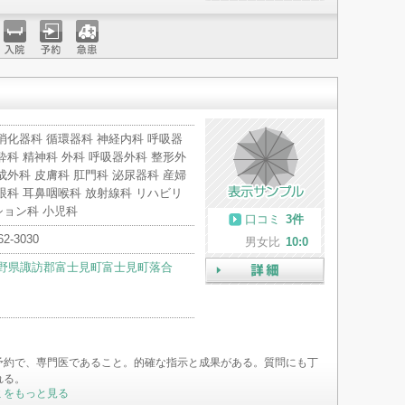
詳細
入院
予約
急患
消化器科 循環器科 神経内科 呼吸器
酔科 精神科 外科 呼吸器外科 整形外
成外科 皮膚科 肛門科 泌尿器科 産婦
眼科 耳鼻咽喉科 放射線科 リハビリ
ション科 小児科
口コミ
3件
62-3030
男女比
10:0
野県諏訪郡富士見町富士見町落合
詳細
予約で、専門医であること。的確な指示と成果がある。質問にも丁
れる。
ミをもっと見る