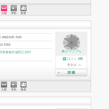
入院
予約
急患
 神経内科 内科
64-3366
野県東御市滋野乙3297
口コミ
0件
男女比
-:-
詳細
入院
予約
急患