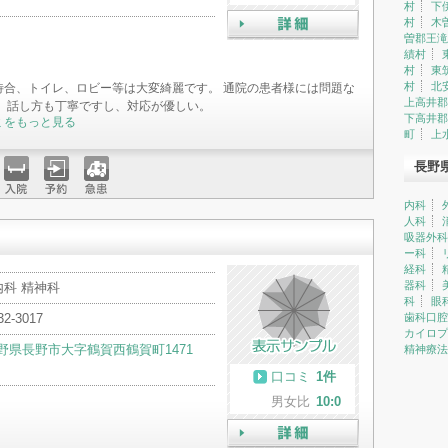
村
下
村
木
曽郡王滝
詳細
績村
村
東
村
北
待合、トイレ、ロビー等は大変綺麗です。 通院の患者様には問題な
上高井郡
。 話し方も丁寧ですし、対応が優しい。
下高井郡
ミをもっと見る
町
上
長野
入院
予約
急患
内科
人科
吸器外科
ー科
経科
器科
内科 精神科
科
眼
32-3017
歯科口腔
カイロプ
野県長野市大字鶴賀西鶴賀町1471
精神療法
口コミ
1件
男女比
10:0