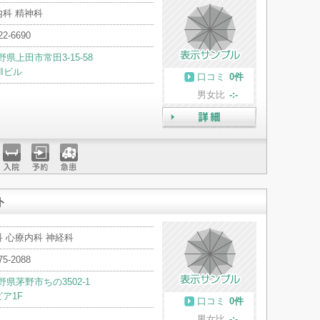
内科 精神科
22-6690
野県上田市常田3-15-58
HIビル
口コミ
0件
男女比
-:-
詳細
入院
予約
急患
ト
 心療内科 神経科
75-2088
野県茅野市ちの3502-1
ビア1F
口コミ
0件
男女比
-:-