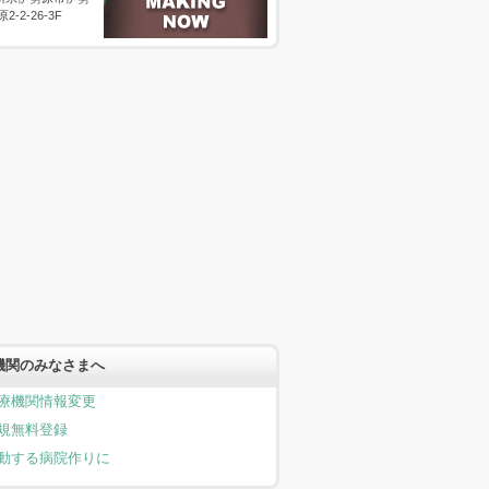
原2-2-26-3F
機関のみなさまへ
療機関情報変更
規無料登録
動する病院作りに