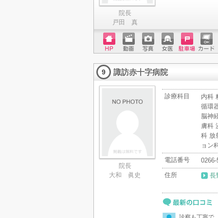
院長
戸田 真
ホーム
動画
写真
女医
駐車場
クレジ
ページ
ットカ
諏訪赤十字病院
ード
9
診療科目
内科 
循環器
脳神経
膚科 
科 放
ョン科
電話番号
0266-
院長
大和 眞史
住所
長
最新の口コミ
診察も丁寧で