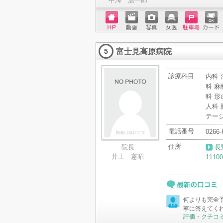
中澤 浩一郎
ホーム
動画
写真
女医
駐車場
クレジ
ページ
ットカ
富士見高原病院
ード
5
診療科目
内科 
科 麻
科 形
人科 
テー
電話番号
0266-
住所
院長
長
井上 憲昭
11100
最新の口コミ
何よりも完全
寧に答えてく
評価・クチコ