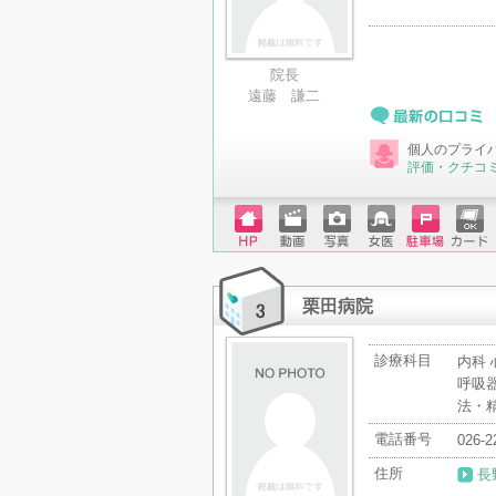
院長
遠藤 謙二
最新の口コミ
個人のプライ
評価・クチコ
ホーム
動画
写真
女医
駐車場
クレジ
ページ
ットカ
ード
栗田病院
診療科目
内科 
呼吸器
法・
電話番号
026-2
住所
長