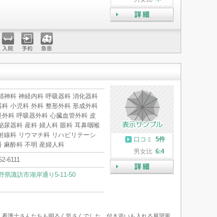
詳細
入院
予約
急患
精神科 神経内科 呼吸器科 消化器科
科 小児科 外科 整形外科 形成外科
外科 呼吸器外科 心臓血管外科 皮
泌尿器科 産科 婦人科 眼科 耳鼻咽喉
射線科 リウマチ科 リハビリテーシ
口コミ
5件
 麻酔科 不明 産婦人科
男女比
6:4
52-6111
野県諏訪市湖岸通り5-11-50
詳細
、看護士さんたちも明るく気さくでした。付き添いも入れる展望風