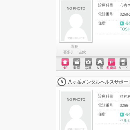
診療科目
心療
電話番号
0268-
住所
長
TOS
院長
喜多川 吉欽
ホーム
動画
写真
女医
駐車場
クレジ
ページ
ットカ
八ヶ岳メンタルヘルスサポー
ード
8
診療科目
精神科
電話番号
0266-
住所
長
ベル