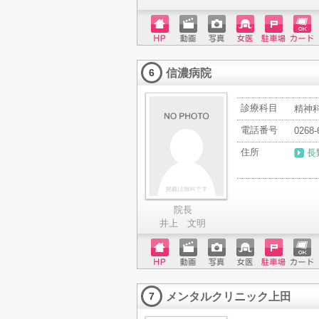
ホーム
動画
写真
女医
駐車場
クレジ
ページ
ットカ
信濃病院
ード
6
診療科目
精神科
電話番号
0268-
住所
長
院長
井上 文明
ホーム
動画
写真
女医
駐車場
クレジ
ページ
ットカ
メンタルクリニック上田
ード
7