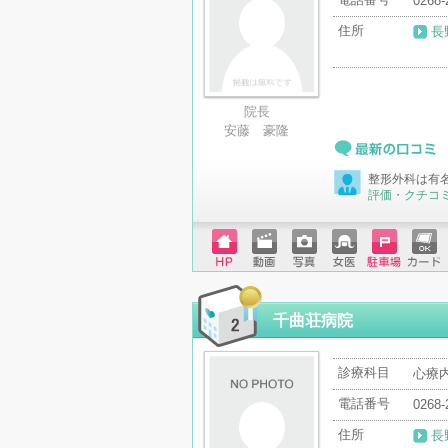
0268-
住所
長
院長
安藤 豪隆
最新の口コミ
整形外科は有
評価・クチコ
ホーム
動画
写真
女医
駐車場
クレジ
ページ
ットカ
ード
千曲荘病院
診療科目
心療
電話番号
0268-
住所
長