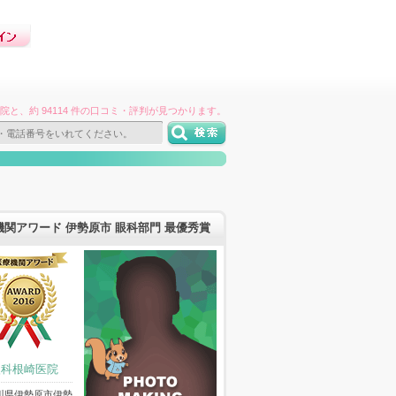
件の病院と、約 94114 件の口コミ・評判が見つかります。
機関アワード 伊勢原市 眼科部門 最優秀賞
眼科根崎医院
川県伊勢原市伊勢