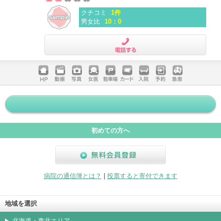
クチコミ
1件
男女比
10：0
電話する
ホームペ
動画
写真
女医
駐車場
クレジッ
入院
予約
急患
ージ
トカード
初めての方へ
無料会員登録
病院の通信簿とは？
|
投票すると寄付できます
地域を選択
北海道・東北エリア