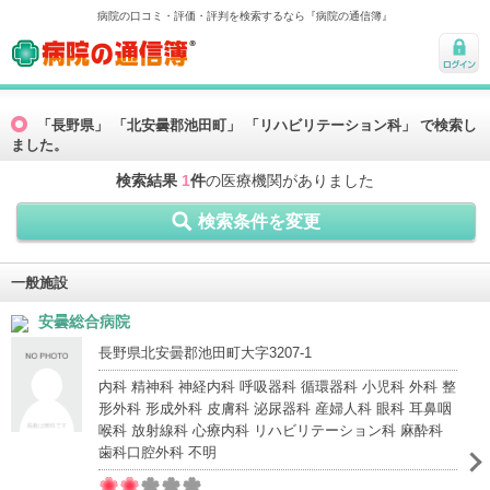
病院の口コミ・評価・評判を検索するなら『病院の通信簿』
病院の通信簿
ログ
イン
「長野県」 「北安曇郡池田町」 「リハビリテーション科」 で検索し
ました。
検索結果
1
件
の医療機関がありました
検索条件を変更
一般施設
安曇総合病院
長野県北安曇郡池田町大字3207-1
内科 精神科 神経内科 呼吸器科 循環器科 小児科 外科 整
形外科 形成外科 皮膚科 泌尿器科 産婦人科 眼科 耳鼻咽
喉科 放射線科 心療内科 リハビリテーション科 麻酔科
歯科口腔外科 不明