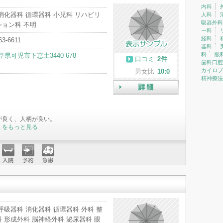
内科
消化器科 循環器科 小児科 リハビリ
人科
吸器外科
ション科 不明
ー科
経科
63-6611
器科
科
眼
阜県可児市下恵土3440-678
口コミ
2件
歯科口腔
カイロプ
男女比
10:0
精神療法
詳細
が良く、人柄が良い。
ミをもっと見る
入院
予約
急患
呼吸器科 消化器科 循環器科 外科 整
 形成外科 脳神経外科 泌尿器科 眼