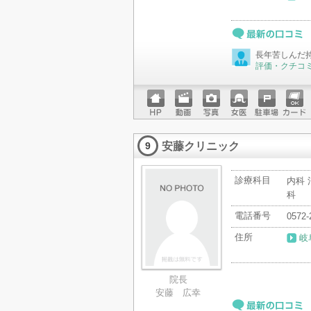
最新の口コミ
長年苦しんだ
評価・クチコ
ホーム
動画
写真
女医
駐車場
クレジ
ページ
ットカ
安藤クリニック
ード
9
診療科目
内科 
科
電話番号
0572-
住所
岐
院長
安藤 広幸