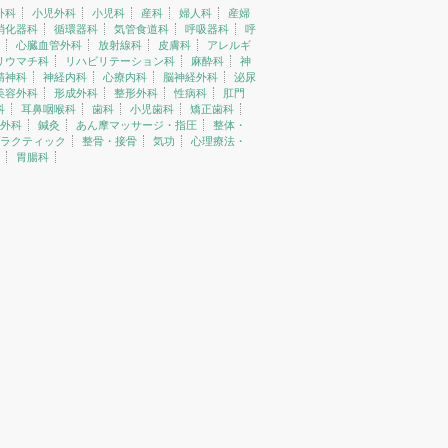
外科
小児外科
小児科
産科
婦人科
産婦
消化器科
循環器科
気管食道科
呼吸器科
呼
心臓血管外科
放射線科
皮膚科
アレルギ
リウマチ科
リハビリテーション科
麻酔科
神
精神科
神経内科
心療内科
脳神経外科
泌尿
美容外科
形成外科
整形外科
性病科
肛門
科
耳鼻咽喉科
歯科
小児歯科
矯正歯科
外科
鍼灸
あん摩マッサージ・指圧
整体・
ラクティック
整骨・接骨
気功
心理療法・
胃腸科