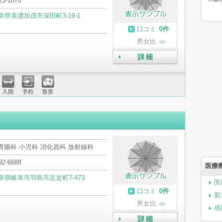
23-1070
阜県美濃加茂市深田町3-19-1
口コミ
0件
男女比
-:-
詳細
入院
予約
急患
胃腸科 小児科 消化器科 放射線科
92-6688
医療
阜県岐阜市羽島市足近町7-473
医
口コミ
0件
新
男女比
-:-
感