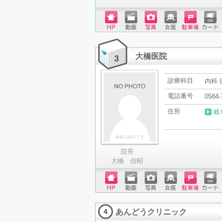
ホーム
動画
写真
女医
駐車場
クレジ
ページ
ットカ
ード
大橋医院
診療科目
内科 
電話番号
0584-
住所
岐
院長
大橋 信昭
ホーム
動画
写真
女医
駐車場
クレジ
ページ
ットカ
あんどうクリニック
ード
4