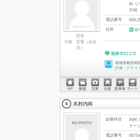
科 リ
不明
電話番号
058-2
住所
岐
院長
大橋 宏重（金在
洪）
最新の口コミ
地域密着型病
評価・クチコ
ホーム
動画
写真
女医
駐車場
クレジ
ページ
ットカ
木村内科
ード
6
診療科目
内科 
テー
電話番号
0573-