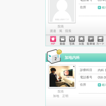
0574-
住所
岐
院長
渡邉 篤 院長
ホーム
動画
写真
女医
駐車場
クレジ
ページ
ットカ
ード
加地内科
診療科目
内科 
電話番号
058-3
住所
岐
院長
加地 正明