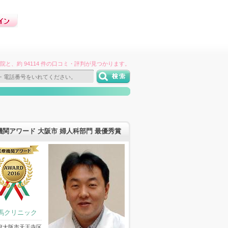
件の病院と、約 94114 件の口コミ・評判が見つかります。
機関アワード 大阪市 婦人科部門 最優秀賞
馬クリニック
府大阪市天王寺区