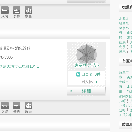
詳細
都道
北海道
入院
予約
急患
福島県
東京都
県
山
県
滋
山県
島県
循環器科 消化器科
崎県
78-5305
市区
阜県大垣市伝馬町104-1
岐阜市
口コミ
0件
市
美
男女比
-:-
土岐市
市
本
町
羽
郡関ケ原
詳細
八町
本巣郡北
辺町
加茂郡東
入院
予約
急患
岐阜