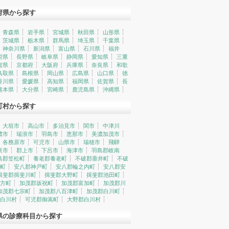
府県から探す
青森県
岩手県
宮城県
秋田県
山形県
茨城県
栃木県
群馬県
埼玉県
千葉県
神奈川県
新潟県
富山県
石川県
福井
梨県
長野県
岐阜県
静岡県
愛知県
三重
賀県
京都府
大阪府
兵庫県
奈良県
和歌
鳥取県
島根県
岡山県
広島県
山口県
徳
香川県
愛媛県
高知県
福岡県
佐賀県
長
熊本県
大分県
宮崎県
鹿児島県
沖縄県
町村から探す
大垣市
高山市
多治見市
関市
中津川
濃市
瑞浪市
羽島市
恵那市
美濃加茂市
各務原市
可児市
山県市
瑞穂市
飛騨
巣市
郡上市
下呂市
海津市
羽島郡岐南
島郡笠松町
養老郡養老町
不破郡垂井町
不破
町
安八郡神戸町
安八郡輪之内町
安八郡安
揖斐郡揖斐川町
揖斐郡大野町
揖斐郡池田町
方町
加茂郡坂祝町
加茂郡富加町
加茂郡川
加茂郡七宗町
加茂郡八百津町
加茂郡白川町
白川村
可児郡御嵩町
大野郡白川村
県の診療科目から探す