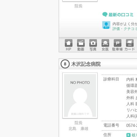
院長
最新の口コミ
内容がよく分
評価・クチコ
ホーム
動画
写真
女医
駐車場
クレジ
ページ
ットカ
木沢記念病院
ード
8
診療科目
内科 
循環器
美容外
外科 
人科 
リハビ
人科(
院長
電話番号
0574-
北島 康雄
住所
岐