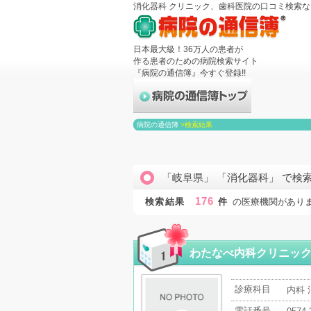
消化器科 クリニック、歯科医院の口コミ検索
日本最大級！36万人の患者が
作る患者のための病院検索サイト
『病院の通信簿』今すぐ登録!!
病院の通信簿
>
検索結果
「岐阜県」 「消化器科」 で検
176
検索結果
件
の医療機関があり
わたなべ内科クリニッ
診療科目
内科
電話番号