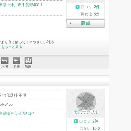
阜県中津川市手賀野400-1
口コミ
2件
男女比
5:5
詳細
けあり良く解ってくれやさしい対応
ミをもっと見る
入院
予約
急患
 消化器科 不明
64-6456
阜県岐阜市金園町1-4
口コミ
2件
男女比
10:0