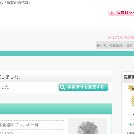
なら『病院の通信簿』
約 217178 
索しました。
医療
ました
ク
 消化器科 アレルギー科
出
大阪