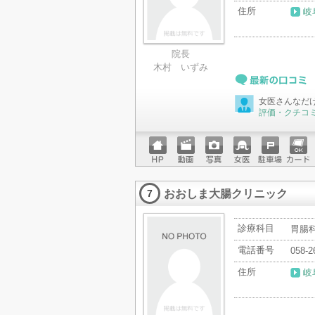
住所
岐
院長
木村 いずみ
最新の口コミ
女医さんなだ
評価・クチコ
ホーム
動画
写真
女医
駐車場
クレジ
ページ
ットカ
おおしま大腸クリニック
ード
7
診療科目
胃腸科
電話番号
058-2
住所
岐