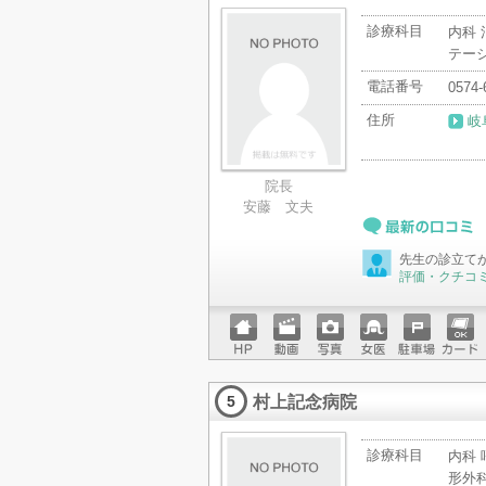
診療科目
内科 
テー
電話番号
0574-
住所
岐
院長
安藤 文夫
最新の口コミ
先生の診立て
評価・クチコ
ホーム
動画
写真
女医
駐車場
クレジ
ページ
ットカ
村上記念病院
ード
5
診療科目
内科 
形外科