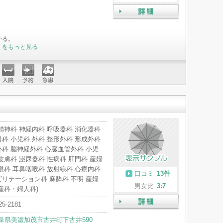
詳細
かる。
ミをもっと見る
入院
予約
急患
精神科 神経内科 呼吸器科 消化器科
科 小児科 外科 整形外科 形成外科
科 脳神経外科 心臓血管外科 小児
皮膚科 泌尿器科 性病科 肛門科 産婦
眼科 耳鼻咽喉科 放射線科 心療内科
口コミ
13件
リテーション科 麻酔科 不明 産婦
男女比
3:7
産科・婦人科)
25-2181
詳細
阜県美濃加茂市古井町下古井590