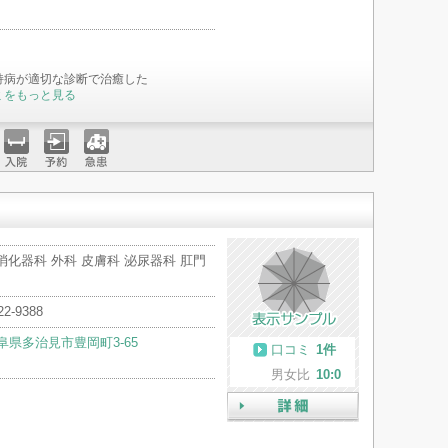
持病が適切な診断で治癒した
ミをもっと見る
入院
予約
急患
消化器科 外科 皮膚科 泌尿器科 肛門
22-9388
阜県多治見市豊岡町3-65
口コミ
1件
男女比
10:0
詳細