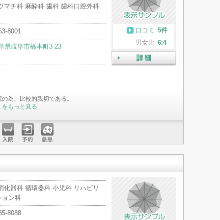
ウマチ科 麻酔科 歯科 歯科口腔外科
口コミ
5件
53-8001
男女比
6:4
阜県岐阜市橋本町3-23
詳細
院の為、比較的親切である。
ミをもっと見る
入院
予約
急患
消化器科 循環器科 小児科 リハビリ
ション科
65-8088