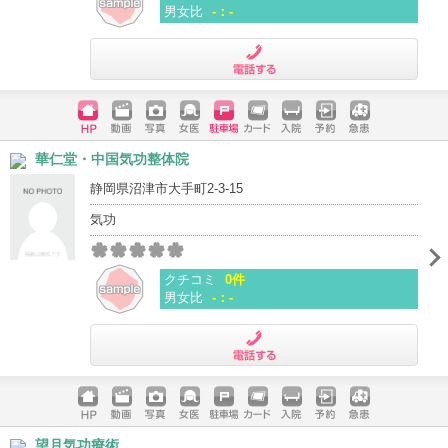
男女比
-：-
電話する
ホームペ
動画
写真
女医
駐車場
クレジッ
入院
予約
急患
華仁堂・中国気功整体院
ージ
トカード
静岡県沼津市大手町2-3-15
気功
クチコミ
0件
男女比
-：-
電話する
ホームペ
動画
写真
女医
駐車場
クレジッ
入院
予約
急患
望月気功療術
ージ
トカード