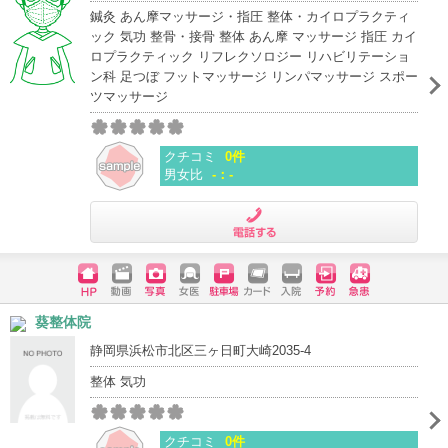
鍼灸 あん摩マッサージ・指圧 整体・カイロプラクティ
ック 気功 整骨・接骨 整体 あん摩 マッサージ 指圧 カイ
ロプラクティック リフレクソロジー リハビリテーショ
ン科 足つぼ フットマッサージ リンパマッサージ スポー
ツマッサージ
クチコミ
0件
男女比
-：-
電話する
ホームペ
動画
写真
女医
駐車場
クレジッ
入院
予約
急患
葵整体院
ージ
トカード
静岡県浜松市北区三ヶ日町大崎2035-4
整体 気功
クチコミ
0件