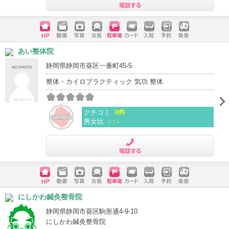
電話する
ホームペ
動画
写真
女医
駐車場
クレジッ
入院
予約
急患
あい整体院
ージ
トカード
静岡県静岡市葵区一番町45-5
整体・カイロプラクティック 気功 整体
クチコミ
0件
男女比
-：-
電話する
ホームペ
動画
写真
女医
駐車場
クレジッ
入院
予約
急患
にしかわ鍼灸整骨院
ージ
トカード
静岡県静岡市葵区駒形通4-9-10
にしかわ鍼灸整骨院