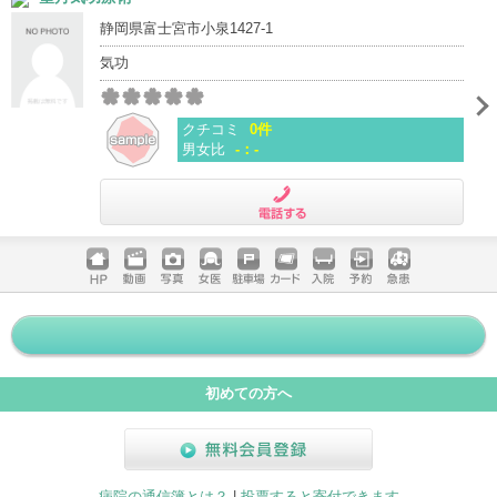
静岡県富士宮市小泉1427-1
気功
クチコミ
0件
男女比
-：-
電話する
ホームペ
動画
写真
女医
駐車場
クレジッ
入院
予約
急患
ージ
トカード
初めての方へ
無料会員登録
病院の通信簿とは？
|
投票すると寄付できます