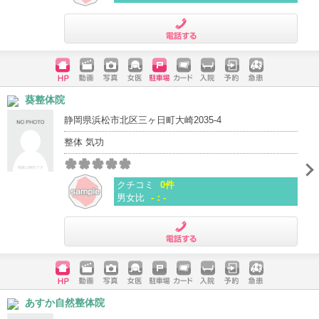
電話する
ホームペ
動画
写真
女医
駐車場
クレジッ
入院
予約
急患
葵整体院
ージ
トカード
静岡県浜松市北区三ヶ日町大崎2035-4
整体 気功
クチコミ
0件
男女比
-：-
電話する
ホームペ
動画
写真
女医
駐車場
クレジッ
入院
予約
急患
あすか自然整体院
ージ
トカード