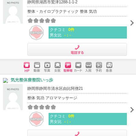
静岡県湖西市鷲津1288-1-1-2
整体・カイロプラクティック 整体 気功
クチコミ
0件
男女比
-：-
電話する
ホームペ
動画
写真
女医
駐車場
クレジッ
入院
予約
急患
気光整体療整院いっ歩
ージ
トカード
静岡県静岡市清水区由比阿僧21
整体 気功 アロママッサージ
クチコミ
0件
男女比
-：-