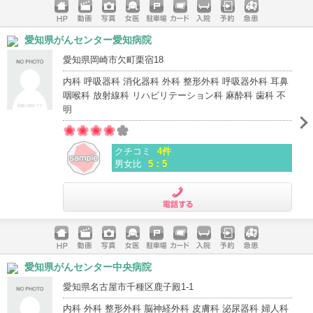
ホームペ
動画
写真
女医
駐車場
クレジッ
入院
予約
急患
愛知県がんセンター愛知病院
ージ
トカード
愛知県岡崎市欠町栗宿18
内科 呼吸器科 消化器科 外科 整形外科 呼吸器外科 耳鼻
咽喉科 放射線科 リハビリテーション科 麻酔科 歯科 不
明
クチコミ
4件
男女比
5：5
電話する
ホームペ
動画
写真
女医
駐車場
クレジッ
入院
予約
急患
愛知県がんセンター中央病院
ージ
トカード
愛知県名古屋市千種区鹿子殿1-1
内科 外科 整形外科 脳神経外科 皮膚科 泌尿器科 婦人科