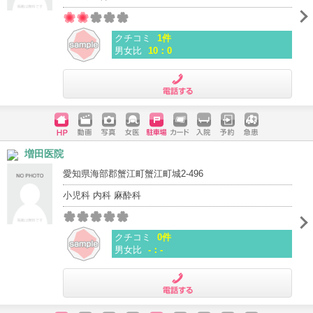
クチコミ
1件
男女比
10：0
電話する
ホームペ
動画
写真
女医
駐車場
クレジッ
入院
予約
急患
増田医院
ージ
トカード
愛知県海部郡蟹江町蟹江町城2-496
小児科 内科 麻酔科
クチコミ
0件
男女比
-：-
電話する