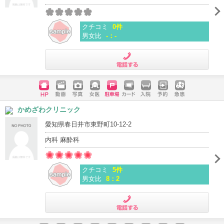
クチコミ
0件
男女比
-：-
電話する
ホームペ
動画
写真
女医
駐車場
クレジッ
入院
予約
急患
かめざわクリニック
ージ
トカード
愛知県春日井市東野町10-12-2
内科 麻酔科
クチコミ
5件
男女比
8：2
電話する