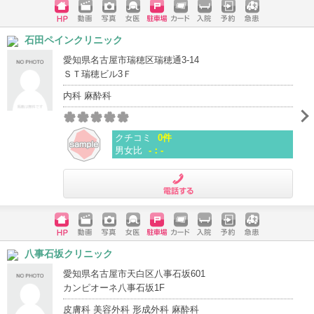
ホームペ
動画
写真
女医
駐車場
クレジッ
入院
予約
急患
石田ペインクリニック
ージ
トカード
愛知県名古屋市瑞穂区瑞穂通3-14
ＳＴ瑞穂ビル3Ｆ
内科 麻酔科
クチコミ
0件
男女比
-：-
電話する
ホームペ
動画
写真
女医
駐車場
クレジッ
入院
予約
急患
八事石坂クリニック
ージ
トカード
愛知県名古屋市天白区八事石坂601
カンピオーネ八事石坂1F
皮膚科 美容外科 形成外科 麻酔科