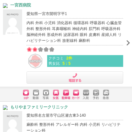
ホームペ
動画
写真
女医
駐車場
クレジッ
入院
予約
急患
一宮西病院
ージ
トカード
愛知県一宮市開明字平1
内科 外科 小児科 消化器科 循環器科 呼吸器科 心臓血管
外科 整形外科 耳鼻咽喉科 神経内科 肛門科 呼吸器外科
脳神経外科 形成外科 泌尿器科 眼科 皮膚科 産婦人科 リ
ハビリテーション科 放射線科 麻酔科
クチコミ
2件
男女比
5：5
電話する
ホームペ
動画
写真
女医
駐車場
クレジッ
入院
予約
急患
もりやまファミリークリニック
ージ
トカード
愛知県名古屋市守山区瀬古東3-140
麻酔科 整形外科 アレルギー科 内科 小児科 リハビリテ
ーション科