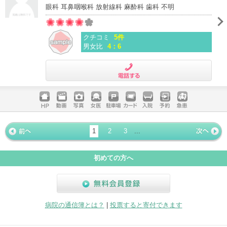
眼科 耳鼻咽喉科 放射線科 麻酔科 歯科 不明
クチコミ
5件
男女比
4：6
電話する
ホームペ
動画
写真
女医
駐車場
クレジッ
入院
予約
急患
ージ
トカード
1
2
3
...
« 前ペー
次ページ
»
ジ
初めての方へ
無料会員登録
病院の通信簿とは？
|
投票すると寄付できます