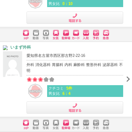
男女比
0：10
電話する
ホームペ
動画
写真
女医
駐車場
クレジッ
入院
予約
急患
いまず外科
ージ
トカード
愛知県名古屋市西区那古野2-22-16
外科 消化器科 胃腸科 内科 麻酔科 整形外科 泌尿器科 不
明
クチコミ
5件
男女比
6：4
電話する