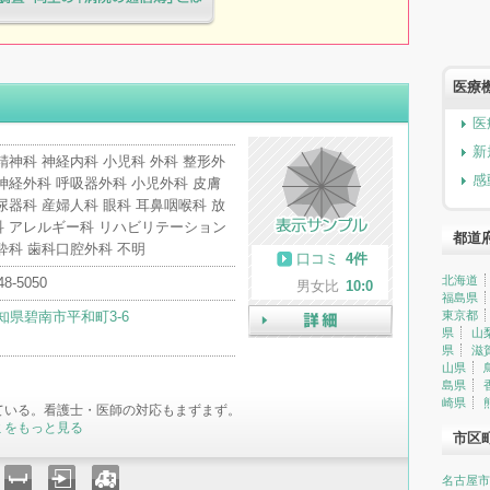
療院様へ患者満足度調査・向上の
簿」とは
医療
医
新
精神科 神経内科 小児科 外科 整形外
感
神経外科 呼吸器外科 小児外科 皮膚
尿器科 産婦人科 眼科 耳鼻咽喉科 放
科 アレルギー科 リハビリテーション
都道
酔科 歯科口腔外科 不明
口コミ
4件
北海道
48-5050
男女比
10:0
福島県
知県碧南市平和町3-6
東京都
県
山
詳細
県
滋
山県
島県
崎県
ている。看護士・医師の対応もまずまず。
ミをもっと見る
市区
名古屋市