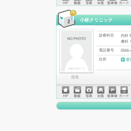
ホーム
動画
写真
女医
駐車場
クレジ
ページ
ットカ
ード
小林クリニック
診療科目
内科 
膚科
電話番号
0566-
住所
愛
院長
ホーム
動画
写真
女医
駐車場
クレジ
ページ
ットカ
ード