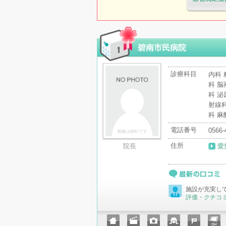
医療機関・治
「病院の通信
碧南市民病院
診療科目
内科 
科 脳
科 泌
射線
科 麻
電話番号
0566-
住所
院長
愛
最新の口コミ
施設が充実し
評価・クチコ