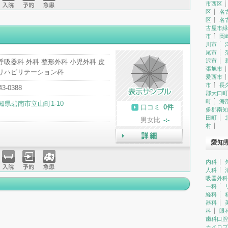
市西区
入院
予約
急患
区
名
区
名
古屋市緑
市
岡
川市
尾市
沢市
呼吸器科 外科 整形外科 小児外科 皮
張旭市
 リハビリテーション科
愛西市
市
長
43-0388
郡大口町
町
海
知県碧南市立山町1-10
口コミ
0件
多郡南知
田町
男女比
-:-
村
愛知
詳細
内科
人科
入院
予約
急患
吸器外科
ー科
経科
器科
科
眼
歯科口腔
カイロプ