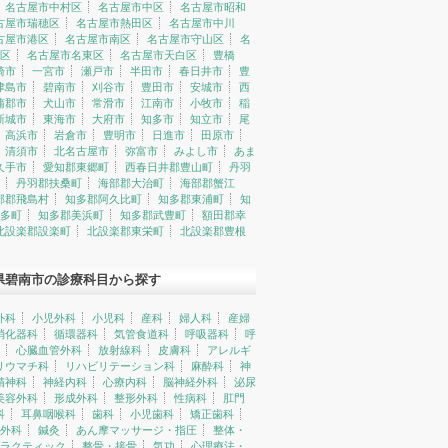
名古屋市中村区
名古屋市中区
名古屋市昭和
古屋市瑞穂区
名古屋市熱田区
名古屋市中川
古屋市港区
名古屋市南区
名古屋市守山区
名
区
名古屋市名東区
名古屋市天白区
豊橋
崎市
一宮市
瀬戸市
半田市
春日井市
豊
津島市
碧南市
刈谷市
豊田市
安城市
西
蒲郡市
犬山市
常滑市
江南市
小牧市
稲
新城市
東海市
大府市
知多市
知立市
尾
高浜市
岩倉市
豊明市
日進市
田原市
清須市
北名古屋市
弥富市
みよし市
あま
久手市
愛知郡東郷町
西春日井郡豊山町
丹羽
丹羽郡扶桑町
海部郡大治町
海部郡蟹江
部郡飛島村
知多郡阿久比町
知多郡東浦町
知
多町
知多郡美浜町
知多郡武豊町
額田郡幸
北設楽郡設楽町
北設楽郡東栄町
北設楽郡豊根
県碧南市の診療科目から探す
外科
小児外科
小児科
産科
婦人科
産婦
消化器科
循環器科
気管食道科
呼吸器科
呼
心臓血管外科
放射線科
皮膚科
アレルギ
リウマチ科
リハビリテーション科
麻酔科
神
精神科
神経内科
心療内科
脳神経外科
泌尿
美容外科
形成外科
整形外科
性病科
肛門
科
耳鼻咽喉科
歯科
小児歯科
矯正歯科
外科
鍼灸
あん摩マッサージ・指圧
整体・
ラクティック
整骨・接骨
気功
心理療法・