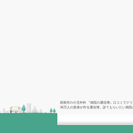
碧南市の小児外科 『病院の通信簿』口コミでクリ
36万人の患者が作る通信簿。診てもらいたい病